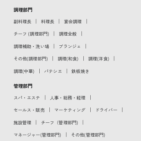
調理部門
｜
｜
｜
副料理長
料理長
宴会調理
｜
｜
チーフ (調理部門)
調理全般
｜
｜
調理補助・洗い場
ブランジェ
｜
｜
｜
その他(調理部門)
調理(和食)
調理(洋食)
｜
｜
調理(中華)
パテシエ
鉄板焼き
管理部門
｜
｜
スパ・エステ
人事・総務・経理
｜
｜
｜
セールス・販売
マーケティング
ドライバー
｜
｜
施設管理
チーフ（管理部門)
｜
マネージャー(管理部門)
その他(管理部門)