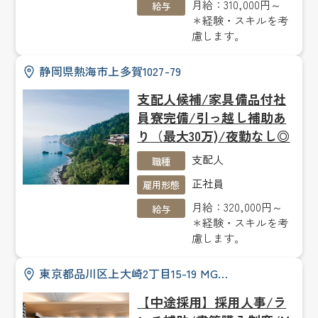
月給：310,000円～
給与
＊経験・スキルを考
慮します。
静岡県熱海市上多賀1027-79
支配人候補/家具備品付社
員寮完備/引っ越し補助あ
り（最大30万)/夜勤なし◎
支配人
職種
正社員
雇用形態
月給：320,000円～
給与
＊経験・スキルを考
慮します。
東京都品川区上大崎2丁目15-19 MG…
【中途採用】採用人事/ラ