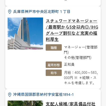
兵庫県神戸市中央区北野町１丁目
スチュワードマネージャー
/最寄駅から5分以内◎/IHG
グループ割引など充実の福
利厚生
マネージャー(管理部
職種
門)
その他(管理部門)
正社員
雇用形態
月給：400,000～583,
給与
000円 ※ ＊経験・ス
キルを考慮します。
沖縄県国頭郡恩納村字安富祖1894-1
支配人候補/家具備品付社