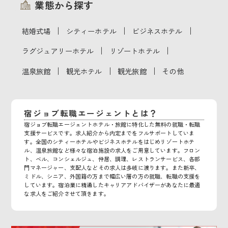
業態から探す
｜
｜
｜
結婚式場
シティーホテル
ビジネスホテル
｜
｜
ラグジュアリーホテル
リゾートホテル
｜
｜
｜
温泉旅館
観光ホテル
観光旅館
その他
宿ジョブ転職エージェントとは？
宿ジョブ転職エージェントホテル・旅館に特化した無料の就職・転職
支援サービスです。求人紹介から内定までをフルサポートしていま
す。全国のシティーホテルやビジネスホテルをはじめリゾートホテ
ル、温泉旅館など様々な宿泊施設の求人をご用意しています。フロン
ト、ベル、コンシェルジュ、仲居、調理、レストランサービス、各部
門マネージャー、支配人などその求人は多岐に渡ります。また新卒、
ミドル、シニア、外国籍の方まで幅広い層の方の就職、転職の支援を
しています。宿泊業に精通したキャリアアドバイザーがあなたに最適
な求人をご紹介させて頂きます。