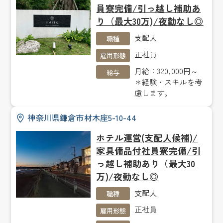
員寮完備/引っ越し補助あ
り（最大30万)/夜勤なし◎
支配人
職種
正社員
雇用形態
月給：320,000円～
給与
＊経験・スキルを考
慮します。
神奈川県鎌倉市材木座5-10-44
ホテル運営(支配人候補)/
家具備品付社員寮完備/引
っ越し補助あり（最大30
万)/夜勤なし◎
支配人
職種
正社員
雇用形態