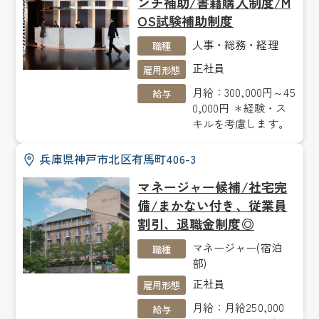
ンチ補助/書籍購入制度/M
OS試験補助制度
人事・総務・経理
職種
正社員
雇用形態
月給：300,000円～45
給与
0,000円 ＊経験・ス
キルを考慮します。
兵庫県神戸市北区有馬町406-3
マネージャー候補/社宅完
備/まかない付き、従業員
割引、退職金制度◎
マネージャー(宿泊
職種
部)
正社員
雇用形態
月給：月給250,000
給与