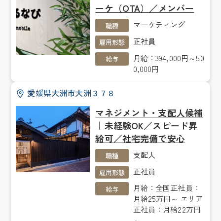
ーケ（OTA）／メンバー
マーケティング
職種
正社員
雇用形態
月給：394,000円～50
給与
0,000円
愛媛県大洲市大洲３７８
マネジメント・支配人候補
｜未経験OK／スピード昇
給可／社宅完備で安心
支配人
職種
正社員
雇用形態
月給：全国正社員：
給与
月給25万円～ エリア
正社員：月給22万円
～