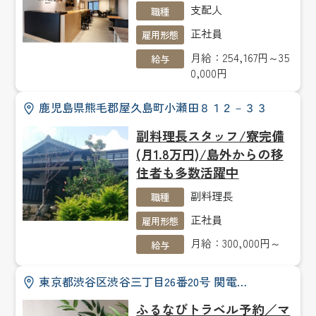
支配人
職種
正社員
雇用形態
月給：254,167円～35
給与
0,000円
鹿児島県熊毛郡屋久島町小瀬田８１２－３３
副料理長スタッフ/寮完備
(月1.8万円)/島外からの移
住者も多数活躍中
副料理長
職種
正社員
雇用形態
月給：300,000円～
給与
東京都渋谷区渋谷三丁目26番20号 関電…
ふるなびトラベル予約／マ