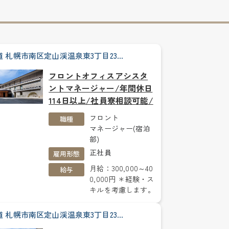
道 札幌市南区定山渓温泉東3丁目23…
フロントオフィスアシスタ
ントマネージャー/年間休日
114日以上/社員寮相談可能/
フロント
職種
マネージャー(宿泊
部)
正社員
雇用形態
月給：300,000～40
給与
0,000円 ＊経験・ス
キルを考慮します。
道 札幌市南区定山渓温泉東3丁目23…