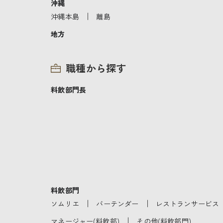
沖縄
｜
沖縄本島
離島
地方
職種から探す
料飲部門長
料飲部門
｜
｜
ソムリエ
バーテンダー
レストランサービス
｜
マネージャー(料飲部)
その他(料飲部門)