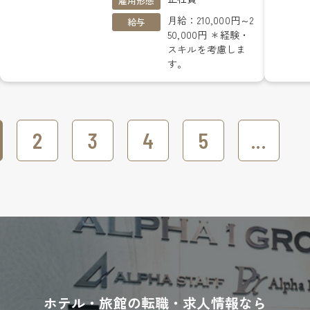
雇用形態
月給：210,000円～2
給与
50,000円 ＊経験・
スキルを考慮しま
す。
2
3
4
5
...
ホテル・旅館の転職・求人情報なら