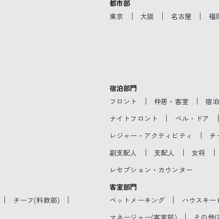
都市部
｜
｜
｜
東京
大阪
名古屋
福
宿泊部門
｜
｜
フロント
仲居・客室
宿
｜
ナイトフロント
ベル・ドア
｜
レジャー・アクティビティ
チ
｜
｜
｜
副支配人
支配人
女将
レセプション・カウンター
客室部門
｜
｜
｜
チーフ(料飲部)
ベットメーキング
ハウスキー
｜
マネージャー(客室部)
その他(