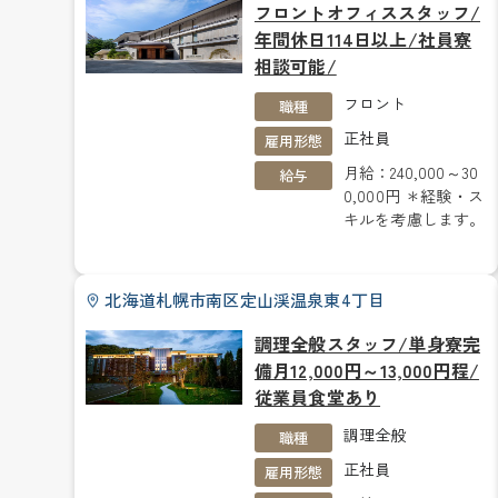
フロントオフィススタッフ/
年間休日114日以上/社員寮
相談可能/
フロント
職種
正社員
雇用形態
月給：240,000～30
給与
0,000円 ＊経験・ス
キルを考慮します。
北海道札幌市南区定山渓温泉東4丁目
調理全般スタッフ/単身寮完
備月12,000円～13,000円程/
従業員食堂あり
調理全般
職種
正社員
雇用形態