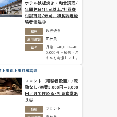
ホテル鉄板焼き・和食調理/
年間休日114日以上/社員寮
相談可能/寿司、和食調理経
験者優遇◎
鉄板焼き
職種
正社員
雇用形態
月給：240,000～40
給与
0,000円 ＊経験・ス
キルを考慮します。
道上川郡上川町層雲峡
フロント（経験者歓迎）/転
勤なし/寮費5,000円～6,000
円／月で住める/社員食堂あ
り◎
フロント
職種
正社員