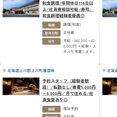
和食調理/年間休日114日以
上/社員寮相談可能/寿司、
和食調理経験者優遇◎
調理(和食)
職種
正社員
雇用形態
月給：240,000～40
給与
0,000円 ＊経験・ス
キルを考慮します。
北海道上川郡上川町層雲峡
北海
予約スタッフ（経験者歓
迎）/転勤なし/寮費5,000円
～6,000円／月で住める/社
員食堂あり◎
宿泊予約
職種
正社員