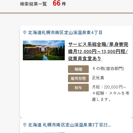
66
検索結果一覧
件
北海道札幌市南区定山渓温泉東4丁目
サービス系総合職/単身寮完
備月12,000円～13,000円程/
従業員食堂あり
その他(宿泊部門)
職種
正社員
雇用形態
月給：220,000円～
給与
＊経験・スキルを考
慮します。
北海道 札幌市南区定山渓温泉東3丁目23…