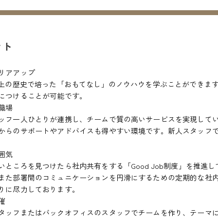
ント
リアアップ
以上の歴史で培った「おもてなし」のノウハウを学ぶことができま
につけることが可能です。
職場
ッフ一人ひとりが連携し、チームで質の高いサービスを実現して
からのサポートやアドバイスも得やすい環境です。新人スタッフ
囲気
いところを見つけたら社内共有をする「Good Job制度」を推進
また部署間のコミュニケーションを円滑にするための定期的な社
りに尽力しております。
催
タッフまたはバックオフィスのスタッフでチームを作り、テーマ