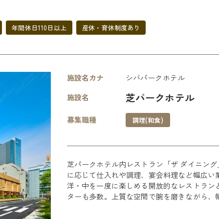
年間休日110日以上
産休・育休制度あり
施設名カナ
シバパークホテル
芝パークホテル
施設名
募集職種
調理(和食)
芝パークホテル内レストラン「ザ ダイニン
に応じて仕入れや調理、宴会料理など幅広い
洋・中を一度に楽しめる開放的なレストラン
ターも多数。上質な空間で腕を磨きながら、