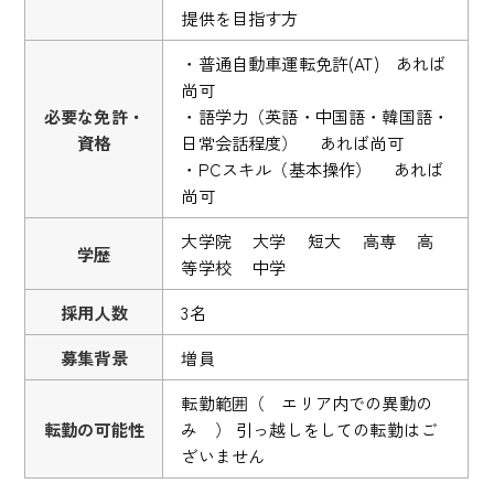
提供を目指す方
・普通自動車運転免許(AT) あれば
尚可
必要な免許・
・語学力（英語・中国語・韓国語・
資格
日常会話程度） あれば尚可
・PCスキル（基本操作） あれば
尚可
大学院 大学 短大 高専 高
学歴
等学校 中学
採用人数
3名
募集背景
増員
転勤範囲（ エリア内での異動の
転勤の可能性
み ） 引っ越しをしての転勤はご
ざいません