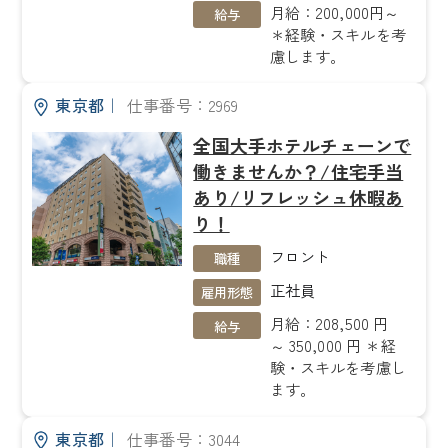
月給：200,000円～
給与
＊経験・スキルを考
慮します。
東京都
｜
仕事番号：2969
全国大手ホテルチェーンで
働きませんか？/住宅手当
あり/リフレッシュ休暇あ
り！
フロント
職種
正社員
雇用形態
月給：208,500 円
給与
～ 350,000 円 ＊経
験・スキルを考慮し
ます。
東京都
｜
仕事番号：3044