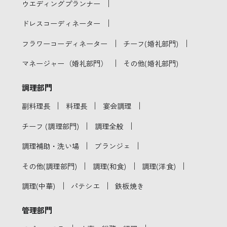
｜
ウエディングプランナー
｜
ドレスコーディネーター
｜
｜
フラワーコーディネーター
チーフ(婚礼部門)
｜
マネージャー（婚礼部門）
その他(婚礼部門)
調理部門
｜
｜
｜
副料理長
料理長
宴会調理
｜
｜
チーフ (調理部門)
調理全般
｜
｜
調理補助・洗い場
ブランジェ
｜
｜
｜
その他(調理部門)
調理(和食)
調理(洋食)
｜
｜
調理(中華)
パテシエ
鉄板焼き
管理部門