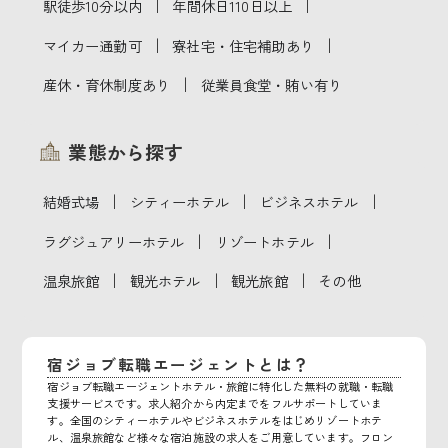
｜
｜
駅徒歩10分以内
年間休日110日以上
｜
｜
マイカー通勤可
寮社宅・住宅補助あり
｜
産休・育休制度あり
従業員食堂・賄い有り
業態から探す
｜
｜
｜
結婚式場
シティーホテル
ビジネスホテル
｜
｜
ラグジュアリーホテル
リゾートホテル
｜
｜
｜
温泉旅館
観光ホテル
観光旅館
その他
宿ジョブ転職エージェントとは？
宿ジョブ転職エージェントホテル・旅館に特化した無料の就職・転職
支援サービスです。求人紹介から内定までをフルサポートしていま
す。全国のシティーホテルやビジネスホテルをはじめリゾートホテ
ル、温泉旅館など様々な宿泊施設の求人をご用意しています。フロン