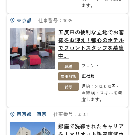
ます。
東京都
｜
仕事番号：3035
五反田の便利な立地でお客
様をお迎え！都心のホテル
でフロントスタッフを募集
中。
フロント
職種
正社員
雇用形態
月給：200,000円～
給与
＊経験・スキルを考
慮します。
東京都
｜
東京
｜
仕事番号：3333
銀座で洗練されたキャリア
を！マリオット銀座東武ホ