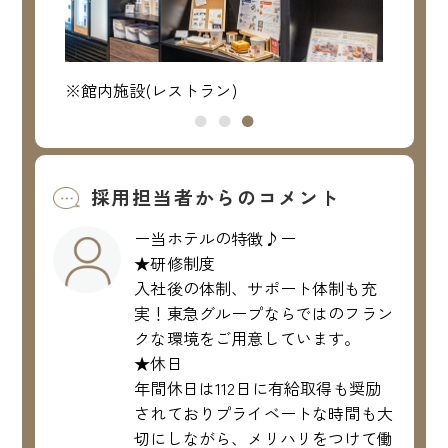
※館内施設(レストラン)
※館
採用担当者からのコメント
ー当ホテルの特徴♪ー
★研修制度
入社後の体制、サポート体制も充
実！東急グループならではのフラン
クな環境をご用意しています。
★休日
年間休日は112日に有給取得も奨励
されておりプライベートな時間も大
切にしながら、メリハリをつけて働