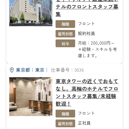
テルのフロントスタッフ募
集
フロント
職種
契約社員
雇用形態
月給：200,000円～
給与
＊経験・スキルを考
慮します。
東京都
｜
東京
｜
仕事番号：3036
東京タワーの近くでおもて
なし。高輪のホテルでフロ
ントスタッフ募集/未経験
歓迎！
フロント
職種
正社員
雇用形態