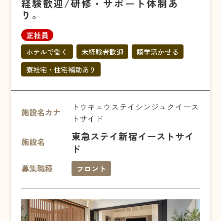
経験歓迎/研修・サポート体制あ
り。
正社員
ホテルで働く
未経験者歓迎
語学活かせる
寮社宅・住宅補助あり
トウキュウステイシンジュクイース
施設名カナ
トサイド
東急ステイ新宿イーストサイ
施設名
ド
募集職種
フロント