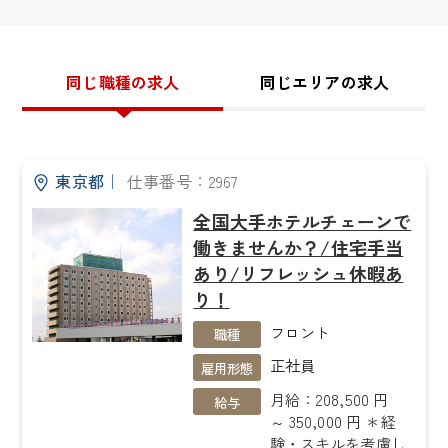
同じ職種の求人
同じエリアの求人
東京都
｜
仕事番号：2967
全国大手ホテルチェーンで
働きませんか？/住宅手当
あり/リフレッシュ休暇あ
り！
フロント
職種
正社員
雇用形態
月給：208,500 円
給与
～ 350,000 円 ＊経
験・スキルを考慮し