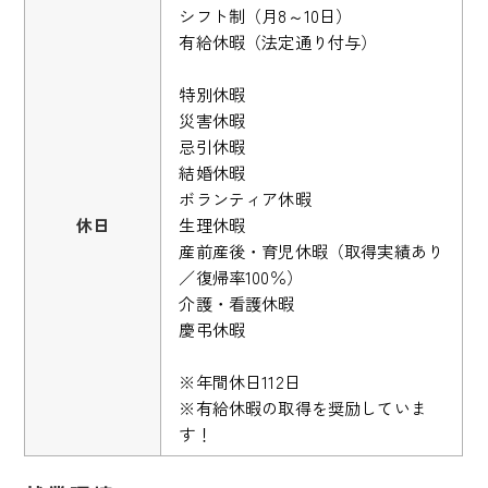
シフト制（月8～10日）
有給休暇（法定通り付与）
特別休暇
災害休暇
忌引休暇
結婚休暇
ボランティア休暇
休日
生理休暇
産前産後・育児休暇（取得実績あり
／復帰率100％）
介護・看護休暇
慶弔休暇
※年間休日112日
※有給休暇の取得を奨励していま
す！