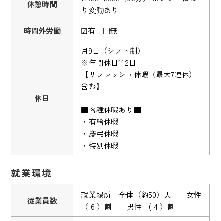
休憩時間
り変動あり
時間外労働
☑有 □無
月9日（シフト制）
※年間休日112日
【リフレッシュ休暇（最大7連休）
含む】
休日
■各種休暇あり■
・有給休暇
・慶弔休暇
・特別休暇
就業環境
就業場所 全体（約50）人 女性
従業員数
（ 6 ）割 男性 ( 4 ）割