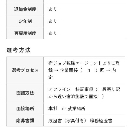
退職金制度
あり
定年制
あり
再雇用制度
あり
選考方法
宿ジョブ転職エージェントよりご登
選考プロセス
録 → 企業面接（ １ ）回 → 内
定
オフライン 特記事項（ 最寄り駅
面接方法
から近い宿泊施設で面接 ）
面接場所
本社 or 就業場所
応募書類
履歴書（写真付き） 職務経歴書