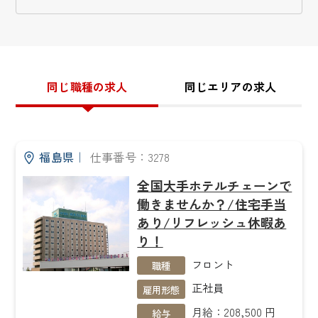
同じ職種の求人
同じエリアの求人
福島県
｜
仕事番号：3278
全国大手ホテルチェーンで
働きませんか？/住宅手当
あり/リフレッシュ休暇あ
り！
フロント
職種
正社員
雇用形態
月給：208,500 円
給与