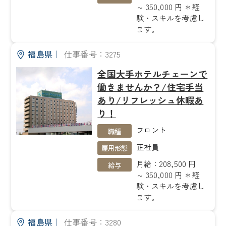
～ 350,000 円 ＊経
験・スキルを考慮し
ます。
福島県
｜
仕事番号：3275
全国大手ホテルチェーンで
働きませんか？/住宅手当
あり/リフレッシュ休暇あ
り！
フロント
職種
正社員
雇用形態
月給：208,500 円
給与
～ 350,000 円 ＊経
験・スキルを考慮し
ます。
福島県
｜
仕事番号：3280