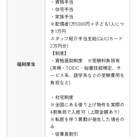
・資格手当
・住宅手当
・家族手当
※配偶者1万5000円＋子ども1人につ
き1万円
スタッフ紹介手当支給(QUOカード
2万円分)
【制度】
・資格援助制度 ※受験料負担有
福利厚生
(英検・TOEIC・秘書技能検定、サ
ービス系、語学系などの受験費用を
負担など)
・社宅制度
※全国にある借り上げ物件を実際の
4割負担で入居可（上限金額あり）
※転居を伴う異動が発生した場合の
み
・従業員割引