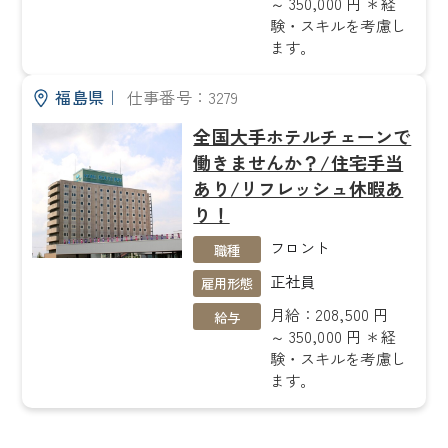
～ 350,000 円 ＊経
験・スキルを考慮し
ます。
福島県
｜
仕事番号：3279
全国大手ホテルチェーンで
働きませんか？/住宅手当
あり/リフレッシュ休暇あ
り！
フロント
職種
正社員
雇用形態
月給：208,500 円
給与
～ 350,000 円 ＊経
験・スキルを考慮し
ます。