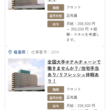
フロント
職種
正社員
雇用形態
月給：208,500 円
給与
～ 350,000 円 ＊経
験・スキルを考慮し
ます。
福島県
｜
仕事番号：3274
全国大手ホテルチェーンで
働きませんか？/住宅手当
あり/リフレッシュ休暇あ
り！
フロント
職種
正社員
雇用形態
月給：208,500 円
給与