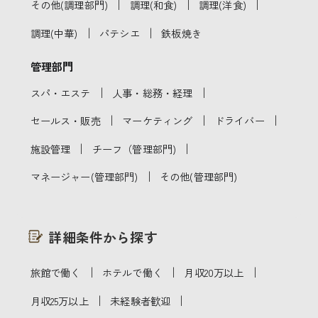
｜
｜
｜
その他(調理部門)
調理(和食)
調理(洋食)
｜
｜
調理(中華)
パテシエ
鉄板焼き
管理部門
｜
｜
スパ・エステ
人事・総務・経理
｜
｜
｜
セールス・販売
マーケティング
ドライバー
｜
｜
施設管理
チーフ（管理部門)
｜
マネージャー(管理部門)
その他(管理部門)
詳細条件から探す
｜
｜
｜
旅館で働く
ホテルで働く
月収20万以上
｜
｜
月収25万以上
未経験者歓迎