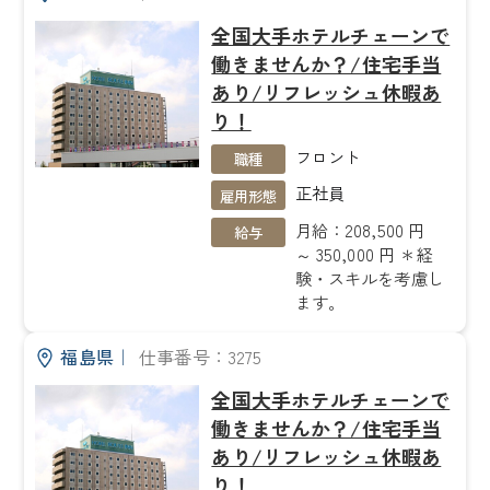
全国大手ホテルチェーンで
働きませんか？/住宅手当
あり/リフレッシュ休暇あ
り！
フロント
職種
正社員
雇用形態
月給：208,500 円
給与
～ 350,000 円 ＊経
験・スキルを考慮し
ます。
福島県
｜
仕事番号：3275
全国大手ホテルチェーンで
働きませんか？/住宅手当
あり/リフレッシュ休暇あ
り！