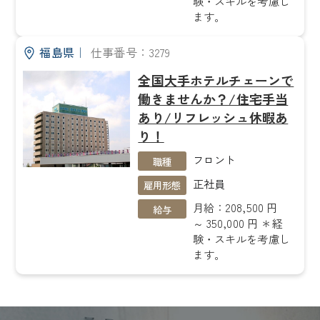
験・スキルを考慮し
ます。
福島県
｜
仕事番号：3279
全国大手ホテルチェーンで
働きませんか？/住宅手当
あり/リフレッシュ休暇あ
り！
フロント
職種
正社員
雇用形態
月給：208,500 円
給与
～ 350,000 円 ＊経
験・スキルを考慮し
ます。