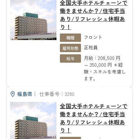
全国大手ホテルチェーンで
働きませんか？/住宅手当
あり/リフレッシュ休暇あ
り！
フロント
職種
正社員
雇用形態
月給：208,500 円
給与
～ 350,000 円 ＊経
験・スキルを考慮し
ます。
福島県
｜
仕事番号：3280
全国大手ホテルチェーンで
働きませんか？/住宅手当
あり/リフレッシュ休暇あ
り！