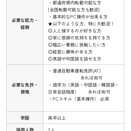
・都道府県内転勤可能な方
(全国転勤可能な方も歓迎)
・基本的なPC操作が出来る方
必要な能力・
★以下のような方、特に大歓迎！
経験
◎人と接するのが好きな方
◎常に感謝の気持ちを持てる方
◎幅広い業務に挑戦したい方
◎経営に興味がある方
◎英語や中国語を話せる方
・普通自動車運転免許(AT)
あれば尚可
必要な免許・
・語学力（英語・中国語・韓国語・
資格
日常会話程度） あれば尚可
・PCスキル（基本操作） 必須
学歴
高卒以上
採用人数
2人