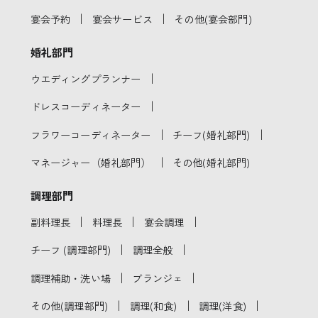
｜
｜
宴会予約
宴会サービス
その他(宴会部門)
婚礼部門
｜
ウエディングプランナー
｜
ドレスコーディネーター
｜
｜
フラワーコーディネーター
チーフ(婚礼部門)
｜
マネージャー（婚礼部門）
その他(婚礼部門)
調理部門
｜
｜
｜
副料理長
料理長
宴会調理
｜
｜
チーフ (調理部門)
調理全般
｜
｜
調理補助・洗い場
ブランジェ
｜
｜
｜
その他(調理部門)
調理(和食)
調理(洋食)