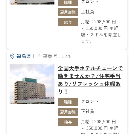
フロント
職種
正社員
雇用形態
月給：208,500 円
給与
～ 350,000 円 ＊経
験・スキルを考慮し
ます。
福島県
｜
仕事番号：3278
全国大手ホテルチェーンで
働きませんか？/住宅手当
あり/リフレッシュ休暇あ
り！
フロント
職種
正社員
雇用形態
月給：208,500 円
給与
～ 350,000 円 ＊経