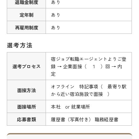
退職金制度
あり
定年制
あり
再雇用制度
あり
選考方法
宿ジョブ転職エージェントよりご登
選考プロセス
録 → 企業面接（ １ ）回 → 内
定
オフライン 特記事項（ 最寄り駅
面接方法
から近い宿泊施設で面接 ）
面接場所
本社 or 就業場所
応募書類
履歴書（写真付き） 職務経歴書