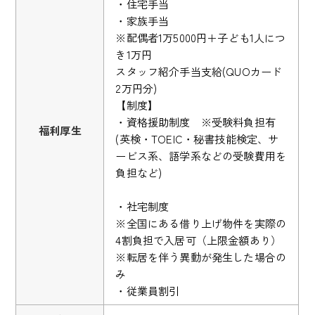
・住宅手当
・家族手当
※配偶者1万5000円＋子ども1人につ
き1万円
スタッフ紹介手当支給(QUOカード
2万円分)
【制度】
・資格援助制度 ※受験料負担有
福利厚生
(英検・TOEIC・秘書技能検定、サ
ービス系、語学系などの受験費用を
負担など)
・社宅制度
※全国にある借り上げ物件を実際の
4割負担で入居可（上限金額あり）
※転居を伴う異動が発生した場合の
み
・従業員割引