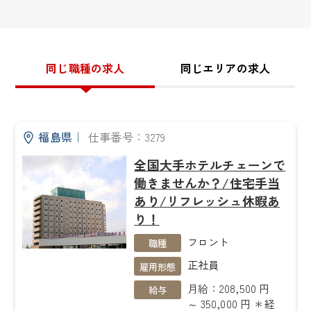
同じ職種の求人
同じエリアの求人
福島県
｜
仕事番号：3279
全国大手ホテルチェーンで
働きませんか？/住宅手当
あり/リフレッシュ休暇あ
り！
フロント
職種
正社員
雇用形態
月給：208,500 円
給与
～ 350,000 円 ＊経