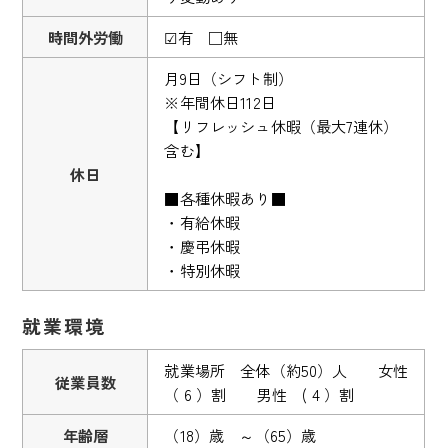
時間外労働
☑有 □無
月9日（シフト制）
※年間休日112日
【リフレッシュ休暇（最大7連休）
含む】
休日
■各種休暇あり■
・有給休暇
・慶弔休暇
・特別休暇
就業環境
就業場所 全体（約50）人 女性
従業員数
（ 6 ）割 男性 ( 4 ）割
年齢層
（18）歳 ～（65）歳