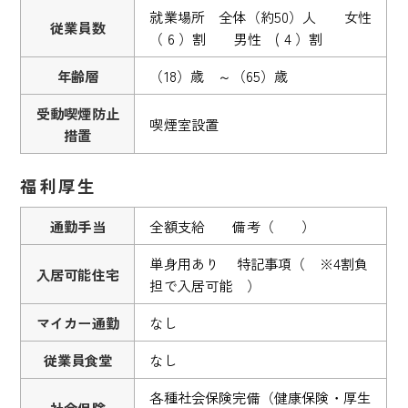
就業場所 全体（約50）人 女性
従業員数
（ 6 ）割 男性 ( 4 ）割
年齢層
（18）歳 ～（65）歳
受動喫煙防止
喫煙室設置
措置
福利厚生
通勤手当
全額支給 備考（ ）
単身用あり 特記事項（ ※4割負
入居可能住宅
担で入居可能 ）
マイカー通勤
なし
従業員食堂
なし
各種社会保険完備（健康保険・厚生