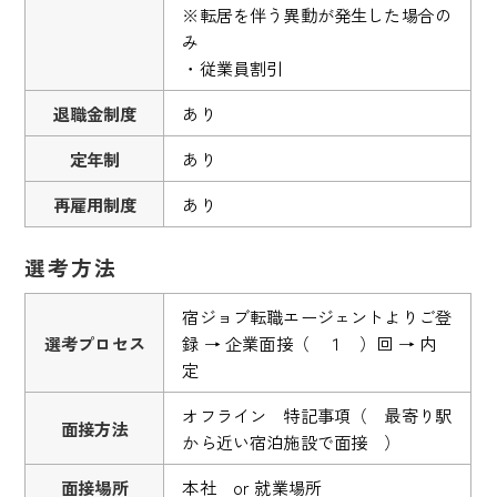
※転居を伴う異動が発生した場合の
み
・従業員割引
退職金制度
あり
定年制
あり
再雇用制度
あり
選考方法
宿ジョブ転職エージェントよりご登
選考プロセス
録 → 企業面接（ １ ）回 → 内
定
オフライン 特記事項（ 最寄り駅
面接方法
から近い宿泊施設で面接 ）
面接場所
本社 or 就業場所