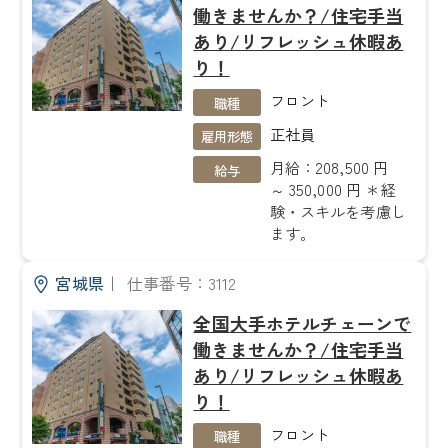
働きませんか？/住宅手当
あり/リフレッシュ休暇あ
り！
フロント
職種
正社員
雇用形態
月給：208,500 円
給与
～ 350,000 円 ＊経
験・スキルを考慮し
ます。
宮城県
｜
仕事番号：3112
全国大手ホテルチェーンで
働きませんか？/住宅手当
あり/リフレッシュ休暇あ
り！
フロント
職種