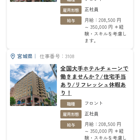
正社員
雇用形態
月給：208,500 円
給与
～ 350,000 円 ＊経
験・スキルを考慮し
ます。
宮城県
｜
仕事番号：3108
全国大手ホテルチェーンで
働きませんか？/住宅手当
あり/リフレッシュ休暇あ
り！
フロント
職種
正社員
雇用形態
月給：208,500 円
給与
～ 350,000 円 ＊経
験・スキルを考慮し