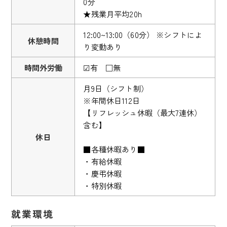
0分
★残業月平均20h
12:00~13:00（60分） ※シフトによ
休憩時間
り変動あり
時間外労働
☑有 □無
月9日（シフト制）
※年間休日112日
【リフレッシュ休暇（最大7連休）
含む】
休日
■各種休暇あり■
・有給休暇
・慶弔休暇
・特別休暇
就業環境