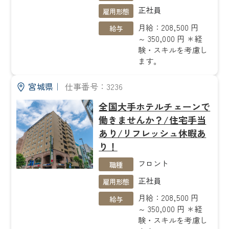
正社員
雇用形態
月給：208,500 円
給与
～ 350,000 円 ＊経
験・スキルを考慮し
ます。
宮城県
｜
仕事番号：3236
全国大手ホテルチェーンで
働きませんか？/住宅手当
あり/リフレッシュ休暇あ
り！
フロント
職種
正社員
雇用形態
月給：208,500 円
給与
～ 350,000 円 ＊経
験・スキルを考慮し