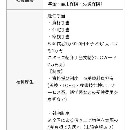
社会保険
年金・雇用保険・労災保険）
赴任手当
・資格手当
・住宅手当
・家族手当
※配偶者1万5000円＋子ども1人につ
き1万円
スタッフ紹介手当支給(QUOカード
2万円分)
【制度】
・資格援助制度 ※受験料負担有
福利厚生
(英検・TOEIC・秘書技能検定、サ
ービス系、語学系などの受験費用を
負担など)
・社宅制度
※全国にある借り上げ物件を実際の
4割負担で入居可（上限金額あり）