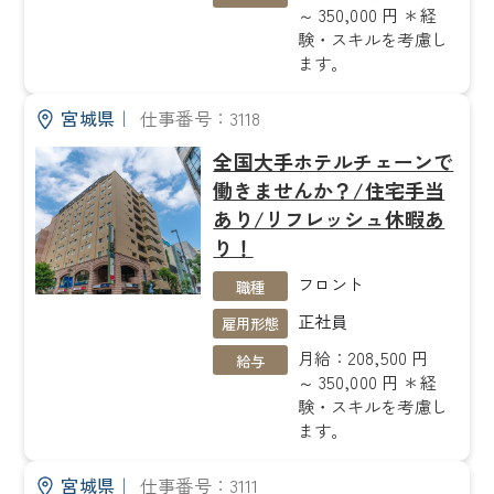
～ 350,000 円 ＊経
験・スキルを考慮し
ます。
宮城県
｜
仕事番号：3118
全国大手ホテルチェーンで
働きませんか？/住宅手当
あり/リフレッシュ休暇あ
り！
フロント
職種
正社員
雇用形態
月給：208,500 円
給与
～ 350,000 円 ＊経
験・スキルを考慮し
ます。
宮城県
｜
仕事番号：3111