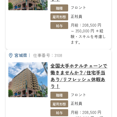
フロント
職種
正社員
雇用形態
月給：208,500 円
給与
～ 350,000 円 ＊経
験・スキルを考慮し
ます。
宮城県
｜
仕事番号：3108
全国大手ホテルチェーンで
働きませんか？/住宅手当
あり/リフレッシュ休暇あ
り！
フロント
職種
正社員
雇用形態
月給：208,500 円
給与