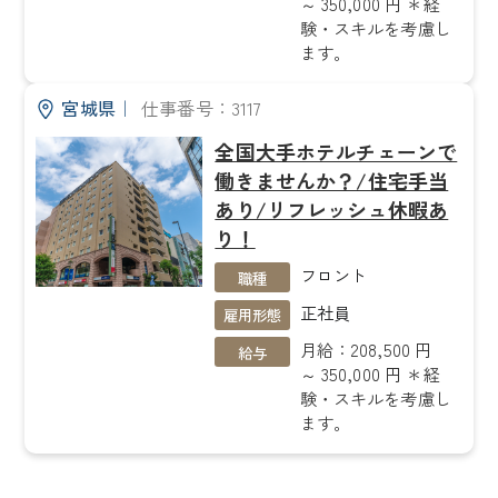
～ 350,000 円 ＊経
験・スキルを考慮し
ます。
宮城県
｜
仕事番号：3117
全国大手ホテルチェーンで
働きませんか？/住宅手当
あり/リフレッシュ休暇あ
り！
フロント
職種
正社員
雇用形態
月給：208,500 円
給与
～ 350,000 円 ＊経
験・スキルを考慮し
ます。