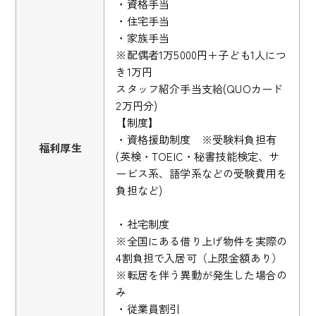
・資格手当
・住宅手当
・家族手当
※配偶者1万5000円＋子ども1人につ
き1万円
スタッフ紹介手当支給(QUOカード
2万円分)
【制度】
・資格援助制度 ※受験料負担有
福利厚生
(英検・TOEIC・秘書技能検定、サ
ービス系、語学系などの受験費用を
負担など)
・社宅制度
※全国にある借り上げ物件を実際の
4割負担で入居可（上限金額あり）
※転居を伴う異動が発生した場合の
み
・従業員割引