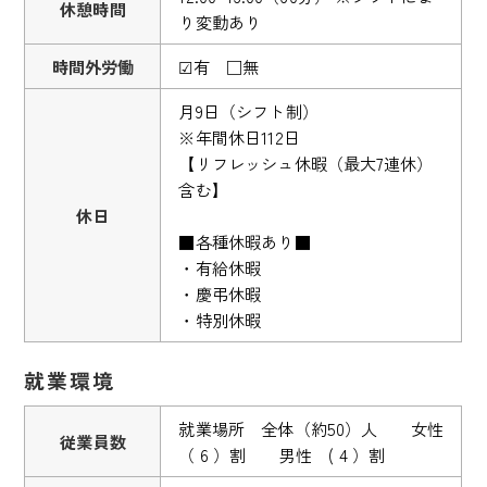
休憩時間
り変動あり
時間外労働
☑有 □無
月9日（シフト制）
※年間休日112日
【リフレッシュ休暇（最大7連休）
含む】
休日
■各種休暇あり■
・有給休暇
・慶弔休暇
・特別休暇
就業環境
就業場所 全体（約50）人 女性
従業員数
（ 6 ）割 男性 ( 4 ）割