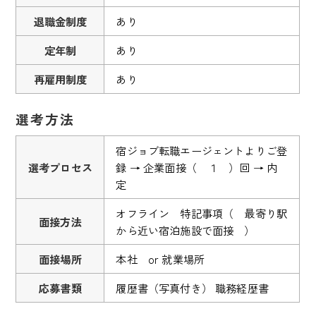
退職金制度
あり
定年制
あり
再雇用制度
あり
選考方法
宿ジョブ転職エージェントよりご登
選考プロセス
録 → 企業面接（ １ ）回 → 内
定
オフライン 特記事項（ 最寄り駅
面接方法
から近い宿泊施設で面接 ）
面接場所
本社 or 就業場所
応募書類
履歴書（写真付き） 職務経歴書