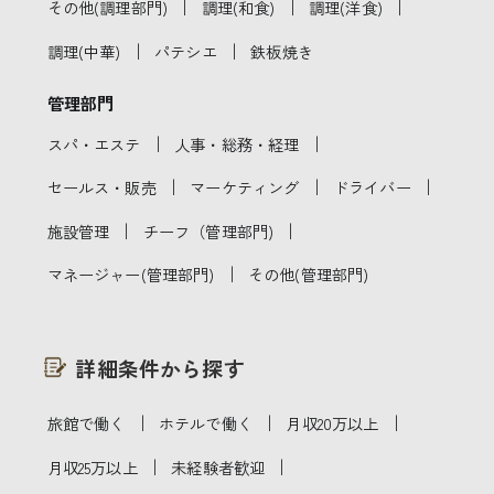
｜
｜
｜
その他(調理部門)
調理(和食)
調理(洋食)
｜
｜
調理(中華)
パテシエ
鉄板焼き
管理部門
｜
｜
スパ・エステ
人事・総務・経理
｜
｜
｜
セールス・販売
マーケティング
ドライバー
｜
｜
施設管理
チーフ（管理部門)
｜
マネージャー(管理部門)
その他(管理部門)
詳細条件から探す
｜
｜
｜
旅館で働く
ホテルで働く
月収20万以上
｜
｜
月収25万以上
未経験者歓迎