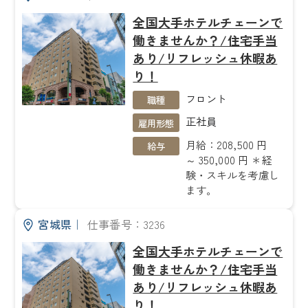
全国大手ホテルチェーンで
働きませんか？/住宅手当
あり/リフレッシュ休暇あ
り！
フロント
職種
正社員
雇用形態
月給：208,500 円
給与
～ 350,000 円 ＊経
験・スキルを考慮し
ます。
宮城県
｜
仕事番号：3236
全国大手ホテルチェーンで
働きませんか？/住宅手当
あり/リフレッシュ休暇あ
り！