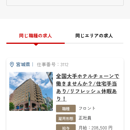
同じ職種の求人
同じエリアの求人
宮城県
｜
仕事番号：3112
全国大手ホテルチェーンで
働きませんか？/住宅手当
あり/リフレッシュ休暇あ
り！
フロント
職種
正社員
雇用形態
月給：208,500 円
給与