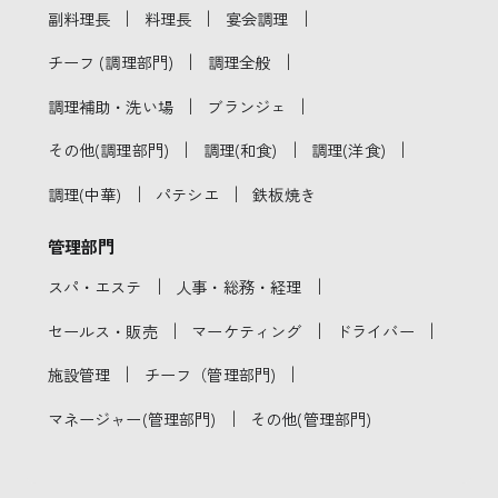
｜
｜
｜
副料理長
料理長
宴会調理
｜
｜
チーフ (調理部門)
調理全般
｜
｜
調理補助・洗い場
ブランジェ
｜
｜
｜
その他(調理部門)
調理(和食)
調理(洋食)
｜
｜
調理(中華)
パテシエ
鉄板焼き
管理部門
｜
｜
スパ・エステ
人事・総務・経理
｜
｜
｜
セールス・販売
マーケティング
ドライバー
｜
｜
施設管理
チーフ（管理部門)
｜
マネージャー(管理部門)
その他(管理部門)