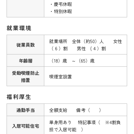
・慶弔休暇
・特別休暇
就業環境
就業場所 全体（約50）人 女性
従業員数
（ 6 ）割 男性 ( 4 ）割
年齢層
（18）歳 ～（65）歳
受動喫煙防止
喫煙室設置
措置
福利厚生
通勤手当
全額支給 備考（ ）
単身用あり 特記事項（ ※4割負
入居可能住宅
担で入居可能 ）