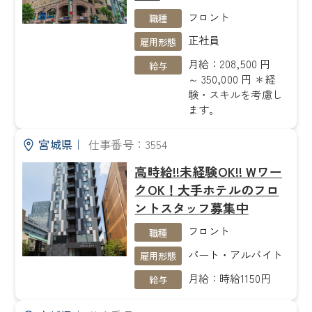
フロント
職種
正社員
雇用形態
月給：208,500 円
給与
～ 350,000 円 ＊経
験・スキルを考慮し
ます。
宮城県
｜
仕事番号：3554
高時給!!未経験OK!! Wワー
クOK！大手ホテルのフロ
ントスタッフ募集中
フロント
職種
パート・アルバイト
雇用形態
月給：時給1150円
給与