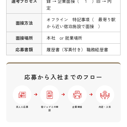
選考プロセス
録 → 企業面接（ １ ）回 → 内
定
オフライン 特記事項（ 最寄り駅
面接方法
から近い宿泊施設で面接 ）
面接場所
本社 or 就業場所
応募書類
履歴書（写真付き） 職務経歴書
応募から入社までのフロー
求人に応募
宿ジョブとの面
企業面接
内定・入社
談