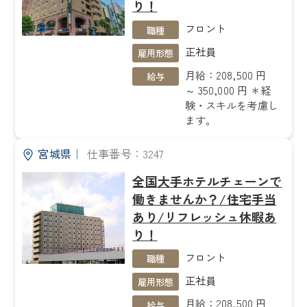
り！
フロント
職種
正社員
雇用形態
月給：208,500 円
給与
～ 350,000 円 ＊経
験・スキルを考慮し
ます。
宮城県
｜
仕事番号：3247
全国大手ホテルチェーンで
働きませんか？/住宅手当
あり/リフレッシュ休暇あ
り！
フロント
職種
正社員
雇用形態
月給：208,500 円
給与