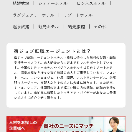
｜
｜
｜
結婚式場
シティーホテル
ビジネスホテル
｜
｜
ラグジュアリーホテル
リゾートホテル
｜
｜
｜
温泉旅館
観光ホテル
観光旅館
その他
宿ジョブ転職エージェントとは？
宿ジョブ転職エージェントホテル・旅館に特化した無料の就職・転職
支援サービスです。求人紹介から内定までをフルサポートしていま
す。全国のシティーホテルやビジネスホテルをはじめリゾートホテ
ル、温泉旅館など様々な宿泊施設の求人をご用意しています。フロン
ト、ベル、コンシェルジュ、仲居、調理、レストランサービス、各部
門マネージャー、支配人などその求人は多岐に渡ります。また新卒、
ミドル、シニア、外国籍の方まで幅広い層の方の就職、転職の支援を
しています。宿泊業に精通したキャリアアドバイザーがあなたに最適
な求人をご紹介させて頂きます。