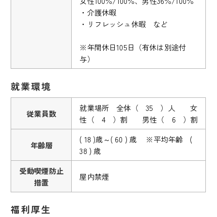
女性100％/100％、男性36％/100％
・介護休暇
・リフレッシュ休暇 など
※年間休日105日（有休は別途付
与）
就業環境
就業場所 全体（ 35 ）人 女
従業員数
性（ 4 ）割 男性（ 6 ）割
( 18 )歳～( 60 ) 歳 ※平均年齢 (
年齢層
38 ) 歳
受動喫煙防止
屋内禁煙
措置
福利厚生