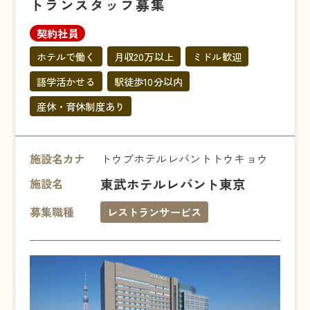
トランスタッフ募集
契約社員
ホテルで働く
月収20万以上
ミドル歓迎
語学活かせる
駅徒歩10分以内
産休・育休制度あり
施設名カナ
トウブホテルレバントトウキョウ
東武ホテルレバント東京
施設名
募集職種
レストランサービス