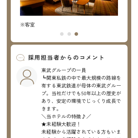
※客室
※館内
採用担当者からのコメント
東武グループの一員
┗関東私鉄の中で最大規模の路線を
有する東武鉄道が母体の東武グルー
プ。当社だけでも50年以上の歴史が
あり、安定の環境でじっくり成長で
きます。
＼当ホテルの特徴♪／
★未経験大歓迎！
未経験から活躍されている方もいま