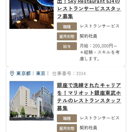
出！Sky Restaurant 634の
レストランサービススタッ
フ募集
レストランサービス
職種
契約社員
雇用形態
月給：200,000円～
給与
＊経験・スキルを考
慮します。
東京都
｜
東京
｜
仕事番号：3334
銀座で洗練されたキャリア
を！マリオット銀座東武ホ
テルのレストランスタッフ
募集
レストランサービス
職種
契約社員
雇用形態