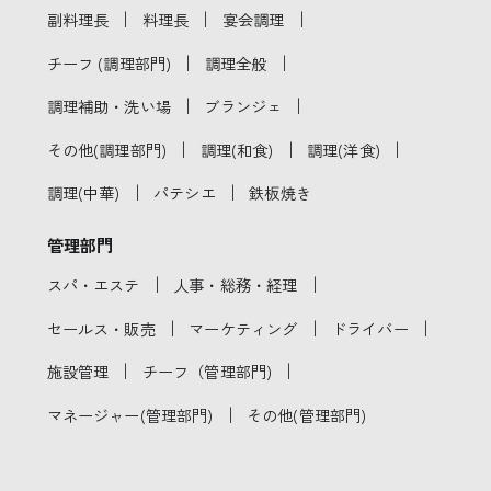
｜
｜
｜
副料理長
料理長
宴会調理
｜
｜
チーフ (調理部門)
調理全般
｜
｜
調理補助・洗い場
ブランジェ
｜
｜
｜
その他(調理部門)
調理(和食)
調理(洋食)
｜
｜
調理(中華)
パテシエ
鉄板焼き
管理部門
｜
｜
スパ・エステ
人事・総務・経理
｜
｜
｜
セールス・販売
マーケティング
ドライバー
｜
｜
施設管理
チーフ（管理部門)
｜
マネージャー(管理部門)
その他(管理部門)