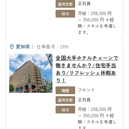
正社員
雇用形態
月給：208,500 円
給与
～ 350,000 円 ＊経
験・スキルを考慮し
ます。
愛知県
｜
仕事番号：2896
全国大手ホテルチェーンで
働きませんか？/住宅手当
あり/リフレッシュ休暇あ
り！
フロント
職種
正社員
雇用形態
月給：208,500 円
給与
～ 350,000 円 ＊経
験・スキルを考慮し
ます。