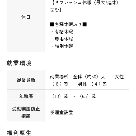
【リフレッシュ休暇（最大7連休）
含む】
休日
■各種休暇あり■
・有給休暇
・慶弔休暇
・特別休暇
就業環境
就業場所 全体（約50）人 女性
従業員数
（ 6 ）割 男性 ( 4 ）割
年齢層
（18）歳 ～（65）歳
受動喫煙防止
喫煙室設置
措置
福利厚生