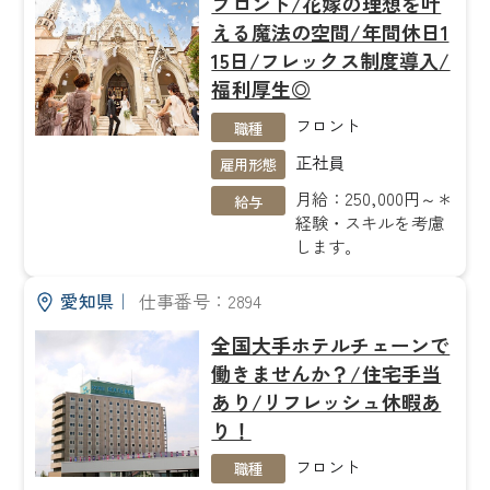
フロント/花嫁の理想を叶
える魔法の空間/年間休日1
15日/フレックス制度導入/
福利厚生◎
フロント
職種
正社員
雇用形態
月給：250,000円～＊
給与
経験・スキルを考慮
します。
愛知県
｜
仕事番号：2894
全国大手ホテルチェーンで
働きませんか？/住宅手当
あり/リフレッシュ休暇あ
り！
フロント
職種