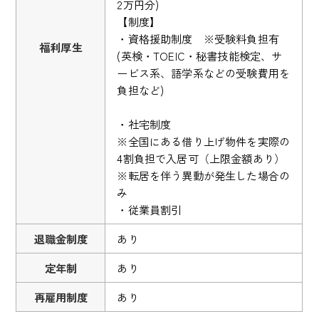
2万円分)
【制度】
・資格援助制度 ※受験料負担有
福利厚生
(英検・TOEIC・秘書技能検定、サ
ービス系、語学系などの受験費用を
負担など)
・社宅制度
※全国にある借り上げ物件を実際の
4割負担で入居可（上限金額あり）
※転居を伴う異動が発生した場合の
み
・従業員割引
退職金制度
あり
定年制
あり
再雇用制度
あり