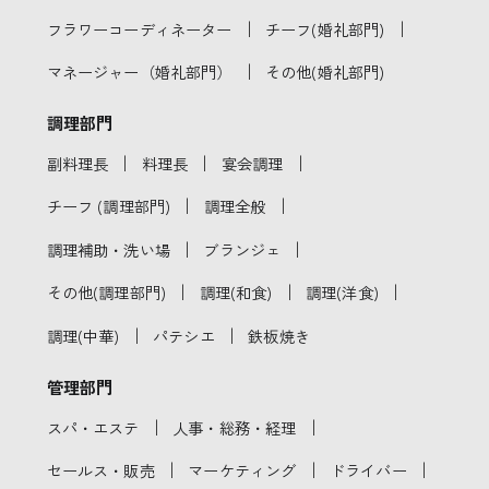
｜
｜
フラワーコーディネーター
チーフ(婚礼部門)
｜
マネージャー（婚礼部門）
その他(婚礼部門)
調理部門
｜
｜
｜
副料理長
料理長
宴会調理
｜
｜
チーフ (調理部門)
調理全般
｜
｜
調理補助・洗い場
ブランジェ
｜
｜
｜
その他(調理部門)
調理(和食)
調理(洋食)
｜
｜
調理(中華)
パテシエ
鉄板焼き
管理部門
｜
｜
スパ・エステ
人事・総務・経理
｜
｜
｜
セールス・販売
マーケティング
ドライバー