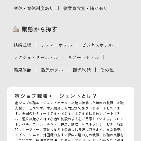
｜
産休・育休制度あり
従業員食堂・賄い有り
業態から探す
｜
｜
｜
結婚式場
シティーホテル
ビジネスホテル
｜
｜
ラグジュアリーホテル
リゾートホテル
｜
｜
｜
温泉旅館
観光ホテル
観光旅館
その他
宿ジョブ転職エージェントとは？
宿ジョブ転職エージェントホテル・旅館に特化した無料の就職・転職
支援サービスです。求人紹介から内定までをフルサポートしていま
す。全国のシティーホテルやビジネスホテルをはじめリゾートホテ
ル、温泉旅館など様々な宿泊施設の求人をご用意しています。フロン
ト、ベル、コンシェルジュ、仲居、調理、レストランサービス、各部
門マネージャー、支配人などその求人は多岐に渡ります。また新卒、
ミドル、シニア、外国籍の方まで幅広い層の方の就職、転職の支援を
しています。宿泊業に精通したキャリアアドバイザーがあなたに最適