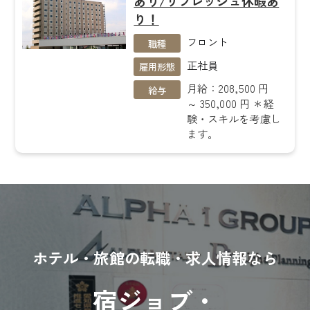
あり/リフレッシュ休暇あ
り！
フロント
職種
正社員
雇用形態
月給：208,500 円
給与
～ 350,000 円 ＊経
験・スキルを考慮し
ます。
ホテル・旅館の転職・求人情報なら
宿ジョブ・