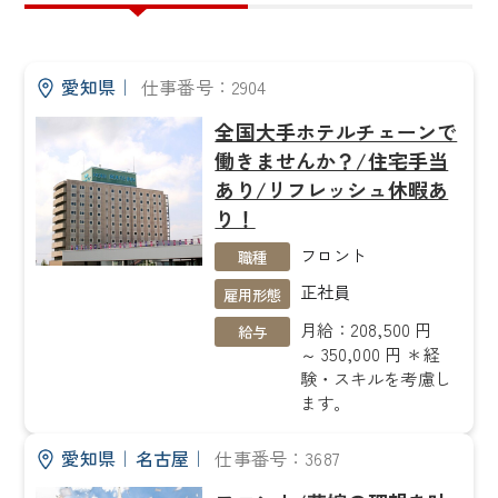
愛知県
｜
仕事番号：2904
全国大手ホテルチェーンで
働きませんか？/住宅手当
あり/リフレッシュ休暇あ
り！
フロント
職種
正社員
雇用形態
月給：208,500 円
給与
～ 350,000 円 ＊経
験・スキルを考慮し
ます。
愛知県
｜
名古屋
｜
仕事番号：3687