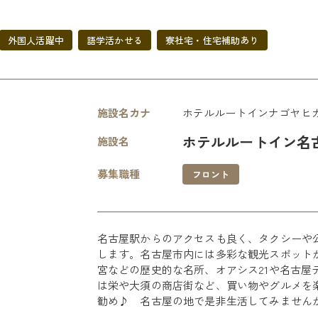
外国人活躍中
語学活かせる
寮社宅・住宅補助あり
施設名カナ
ホテルルートインナゴヤヒ
ホテルルートイン名
施設名
募集職種
フロント
名古屋駅からのアクセスも良く、タクシーや
します。名古屋市内には多彩な観光スポット
宮などの歴史的な名所、オアシス21や名古屋
は栄や大須の商店街など、買い物やグルメを
勧め♪ 名古屋の地で是非生活してみません