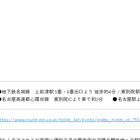
●地下鉄名城線 上前津駅 5番・6番出口より 徒歩約4分 / 東別院駅
●名古屋高速都心環状線 東別院ICより車で約2分 ●名古屋駅よ
ttps://www.route-inn.co.jp/hotel_list/kyoto/index_hotel_id_713
駅からのアクセスが非常に便利で名古屋市内や近隣の観光地への移