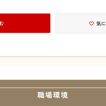
む
気に
職場環境