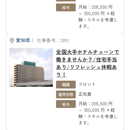
月給：208,500 円
給与
～ 350,000 円 ＊経
験・スキルを考慮し
ます。
愛知県
｜
仕事番号：2892
全国大手ホテルチェーンで
働きませんか？/住宅手当
あり/リフレッシュ休暇あ
り！
フロント
職種
正社員
雇用形態
月給：208,500 円
給与
～ 350,000 円 ＊経
験・スキルを考慮し
ます。