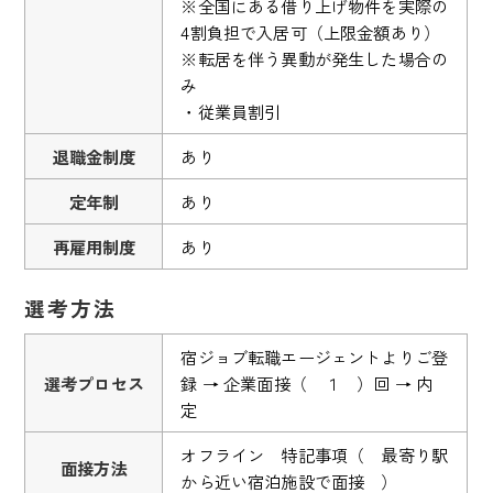
※全国にある借り上げ物件を実際の
4割負担で入居可（上限金額あり）
※転居を伴う異動が発生した場合の
み
・従業員割引
退職金制度
あり
定年制
あり
再雇用制度
あり
選考方法
宿ジョブ転職エージェントよりご登
選考プロセス
録 → 企業面接（ １ ）回 → 内
定
オフライン 特記事項（ 最寄り駅
面接方法
から近い宿泊施設で面接 ）