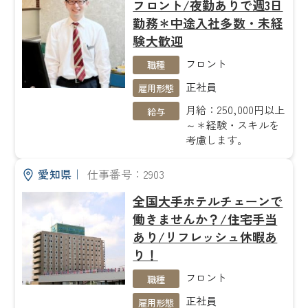
フロント/夜勤ありで週3日
勤務＊中途入社多数・未経
験大歓迎
フロント
職種
正社員
雇用形態
月給：250,000円以上
給与
～＊経験・スキルを
考慮します。
愛知県
｜
仕事番号：2903
全国大手ホテルチェーンで
働きませんか？/住宅手当
あり/リフレッシュ休暇あ
り！
フロント
職種
正社員
雇用形態