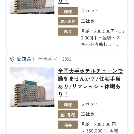
り！
フロント
職種
正社員
雇用形態
月給：208,500円～35
給与
0,000円 ＊経験・ス
キルを考慮します。
愛知県
｜
仕事番号：2892
全国大手ホテルチェーンで
働きませんか？/住宅手当
あり/リフレッシュ休暇あ
り！
フロント
職種
正社員
雇用形態
月給：208,500 円
給与
～ 350,000 円 ＊経