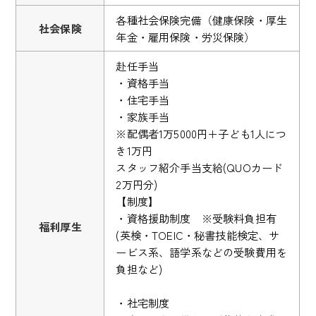
各種社会保険完備（健康保険・厚生
社会保険
年金・雇用保険・労災保険）
赴任手当
・資格手当
・住宅手当
・家族手当
※配偶者1万5000円＋子ども1人につ
き1万円
スタッフ紹介手当支給(QUOカード
2万円分)
【制度】
・資格援助制度 ※受験料負担有
福利厚生
(英検・TOEIC・秘書技能検定、サ
ービス系、語学系などの受験費用を
負担など)
・社宅制度