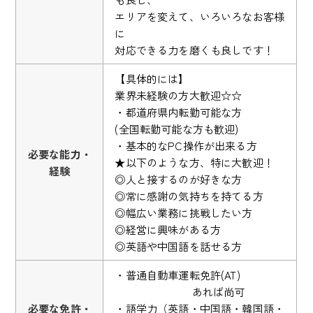
エリアを変えて、いろいろなお客様
に
対応できる力を磨くも良しです！
【具体的には】
業界未経験の方大歓迎☆☆
・都道府県内転勤可能な方
(全国転勤可能な方も歓迎)
・基本的なPC操作が出来る方
必要な能力・
★以下のような方、特に大歓迎！
経験
◎人と接するのが好きな方
◎常に感謝の気持ちを持てる方
◎幅広い業務に挑戦したい方
◎経営に興味がある方
◎英語や中国語を話せる方
・普通自動車運転免許(AT)
あれば尚可
必要な免許・
・語学力（英語・中国語・韓国語・