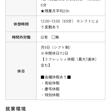
0分
★残業月平均20h
12:00~13:00（60分） ※シフトによ
休憩時間
り変動あり
時間外労働
☑有 □無
月9日（シフト制）
※年間休日112日
【リフレッシュ休暇（最大7連休）
含む】
休日
■各種休暇あり■
・有給休暇
・慶弔休暇
・特別休暇
就業環境