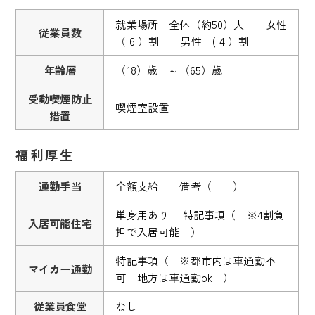
就業場所 全体（約50）人 女性
従業員数
（ 6 ）割 男性 ( 4 ）割
年齢層
（18）歳 ～（65）歳
受動喫煙防止
喫煙室設置
措置
福利厚生
通勤手当
全額支給 備考（ ）
単身用あり 特記事項（ ※4割負
入居可能住宅
担で入居可能 ）
特記事項（ ※都市内は車通勤不
マイカー通勤
可 地方は車通勤ok ）
従業員食堂
なし