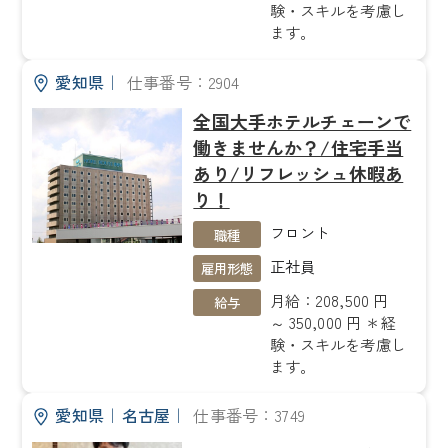
験・スキルを考慮し
ます。
愛知県
｜
仕事番号：2904
全国大手ホテルチェーンで
働きませんか？/住宅手当
あり/リフレッシュ休暇あ
り！
フロント
職種
正社員
雇用形態
月給：208,500 円
給与
～ 350,000 円 ＊経
験・スキルを考慮し
ます。
愛知県
｜
名古屋
｜
仕事番号：3749