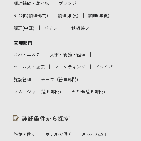
｜
｜
調理補助・洗い場
ブランジェ
｜
｜
｜
その他(調理部門)
調理(和食)
調理(洋食)
｜
｜
調理(中華)
パテシエ
鉄板焼き
管理部門
｜
｜
スパ・エステ
人事・総務・経理
｜
｜
｜
セールス・販売
マーケティング
ドライバー
｜
｜
施設管理
チーフ（管理部門)
｜
マネージャー(管理部門)
その他(管理部門)
詳細条件から探す
｜
｜
｜
旅館で働く
ホテルで働く
月収20万以上