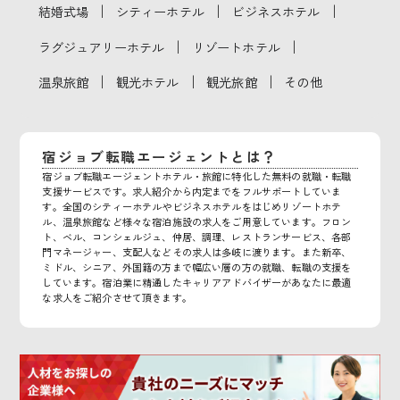
｜
｜
｜
結婚式場
シティーホテル
ビジネスホテル
｜
｜
ラグジュアリーホテル
リゾートホテル
｜
｜
｜
温泉旅館
観光ホテル
観光旅館
その他
宿ジョブ転職エージェントとは？
宿ジョブ転職エージェントホテル・旅館に特化した無料の就職・転職
支援サービスです。求人紹介から内定までをフルサポートしていま
す。全国のシティーホテルやビジネスホテルをはじめリゾートホテ
ル、温泉旅館など様々な宿泊施設の求人をご用意しています。フロン
ト、ベル、コンシェルジュ、仲居、調理、レストランサービス、各部
門マネージャー、支配人などその求人は多岐に渡ります。また新卒、
ミドル、シニア、外国籍の方まで幅広い層の方の就職、転職の支援を
しています。宿泊業に精通したキャリアアドバイザーがあなたに最適
な求人をご紹介させて頂きます。