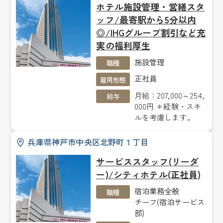
ホテル施設管理・営繕スタ
ッフ/最寄駅から5分以内
◎/IHGグループ割引など充
実の福利厚生
施設管理
職種
正社員
雇用形態
月給：207,000～254,
給与
000円 ＊経験・スキ
ルを考慮します。
兵庫県神戸市中央区北野町１丁目
サービススタッフ(リーダ
ー)/シティホテル(正社員)
宿泊業務全般
職種
チーフ(宿泊サービス
部)