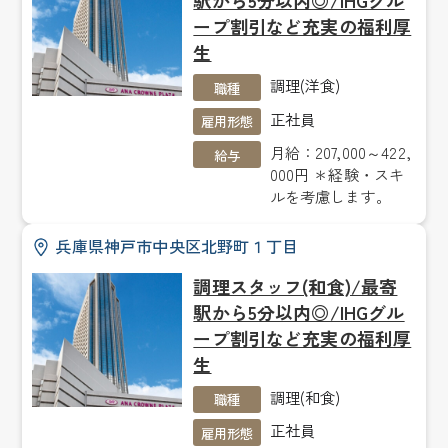
駅から5分以内◎/IHGグル
ープ割引など充実の福利厚
生
調理(洋食)
職種
正社員
雇用形態
月給：207,000～422,
給与
000円 ＊経験・スキ
ルを考慮します。
兵庫県神戸市中央区北野町１丁目
調理スタッフ(和食)/最寄
駅から5分以内◎/IHGグル
ープ割引など充実の福利厚
生
調理(和食)
職種
正社員
雇用形態