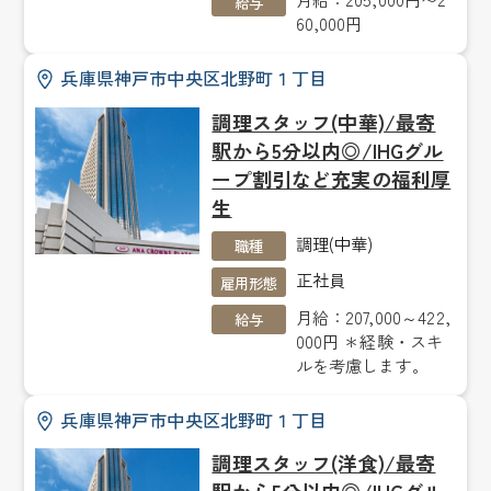
給与
60,000円
兵庫県神戸市中央区北野町１丁目
調理スタッフ(中華)/最寄
駅から5分以内◎/IHGグル
ープ割引など充実の福利厚
生
調理(中華)
職種
正社員
雇用形態
月給：207,000～422,
給与
000円 ＊経験・スキ
ルを考慮します。
兵庫県神戸市中央区北野町１丁目
調理スタッフ(洋食)/最寄