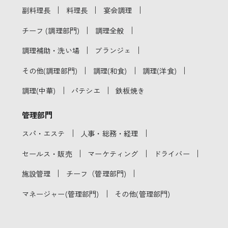
｜
｜
｜
副料理長
料理長
宴会調理
｜
｜
チーフ (調理部門)
調理全般
｜
｜
調理補助・洗い場
ブランジェ
｜
｜
｜
その他(調理部門)
調理(和食)
調理(洋食)
｜
｜
調理(中華)
パテシエ
鉄板焼き
管理部門
｜
｜
スパ・エステ
人事・総務・経理
｜
｜
｜
セールス・販売
マーケティング
ドライバー
｜
｜
施設管理
チーフ（管理部門)
｜
マネージャー(管理部門)
その他(管理部門)