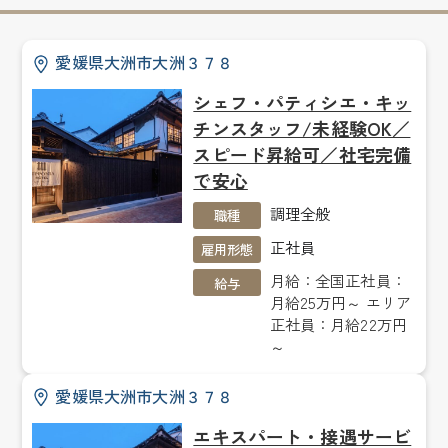
愛媛県大洲市大洲３７８
シェフ・パティシエ・キッ
チンスタッフ/未経験OK／
スピード昇給可／社宅完備
で安心
調理全般
職種
正社員
雇用形態
月給：全国正社員：
給与
月給25万円～ エリア
正社員：月給22万円
～
愛媛県大洲市大洲３７８
エキスパート・接遇サービ