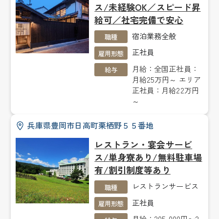
ス/未経験OK／スピード昇
給可／社宅完備で安心
宿泊業務全般
職種
正社員
雇用形態
月給：全国正社員：
給与
月給25万円～ エリア
正社員：月給22万円
～
兵庫県豊岡市日高町栗栖野５５番地
レストラン・宴会サービ
ス/単身寮あり/無料駐車場
有/割引制度等あり
レストランサービス
職種
正社員
雇用形態
月給：205,000円〜2