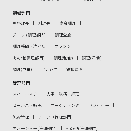
調理部門
｜
｜
｜
副料理長
料理長
宴会調理
｜
｜
チーフ (調理部門)
調理全般
｜
｜
調理補助・洗い場
ブランジェ
｜
｜
｜
その他(調理部門)
調理(和食)
調理(洋食)
｜
｜
調理(中華)
パテシエ
鉄板焼き
管理部門
｜
｜
スパ・エステ
人事・総務・経理
｜
｜
｜
セールス・販売
マーケティング
ドライバー
｜
｜
施設管理
チーフ（管理部門)
｜
マネージャー(管理部門)
その他(管理部門)