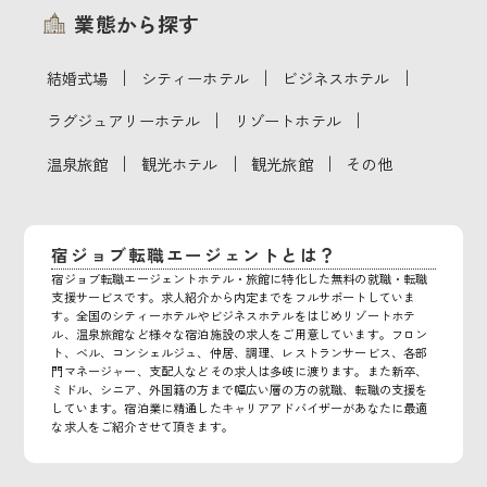
業態から探す
｜
｜
｜
結婚式場
シティーホテル
ビジネスホテル
｜
｜
ラグジュアリーホテル
リゾートホテル
｜
｜
｜
温泉旅館
観光ホテル
観光旅館
その他
宿ジョブ転職エージェントとは？
宿ジョブ転職エージェントホテル・旅館に特化した無料の就職・転職
支援サービスです。求人紹介から内定までをフルサポートしていま
す。全国のシティーホテルやビジネスホテルをはじめリゾートホテ
ル、温泉旅館など様々な宿泊施設の求人をご用意しています。フロン
ト、ベル、コンシェルジュ、仲居、調理、レストランサービス、各部
門マネージャー、支配人などその求人は多岐に渡ります。また新卒、
ミドル、シニア、外国籍の方まで幅広い層の方の就職、転職の支援を
しています。宿泊業に精通したキャリアアドバイザーがあなたに最適
な求人をご紹介させて頂きます。