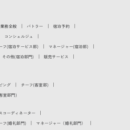
｜
｜
｜
泊業務全般
バトラー
宿泊予約
｜
｜
コンシェルジュ
｜
｜
ーフ(宿泊サービス部)
マネージャー(宿泊部)
｜
｜
その他(宿泊部門)
販売サービス
｜
｜
ピング
チーフ(客室部)
客室部門)
｜
スコーディネーター
｜
｜
ーフ(婚礼部門)
マネージャー（婚礼部門）