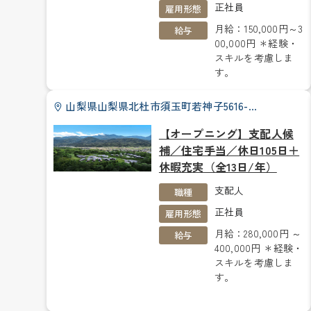
正社員
雇用形態
月給：150,000円～3
給与
00,000円 ＊経験・
スキルを考慮しま
す。
山梨県山梨県北杜市須玉町若神子5616-…
【オープニング】支配人候
補／住宅手当／休日105日＋
休暇充実（全13日/年）
支配人
職種
正社員
雇用形態
月給：280,000円 ～
給与
400,000円 ＊経験・
スキルを考慮しま
す。