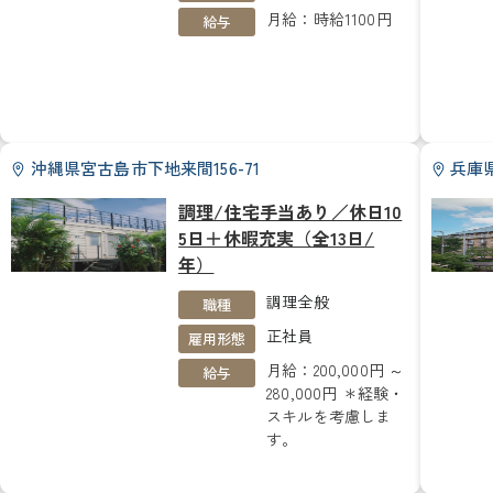
月給：時給1100円
給与
沖縄県宮古島市下地来間156-71
兵庫県
調理/住宅手当あり／休日10
5日＋休暇充実（全13日/
年）
調理全般
職種
正社員
雇用形態
月給：200,000円 ～
給与
280,000円 ＊経験・
スキルを考慮しま
す。