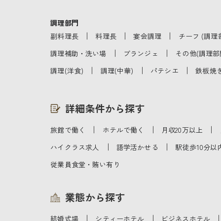
調理部門
｜
｜
｜
副料理長
料理長
宴会調理
チーフ (調理
｜
｜
調理補助・洗い場
ブランジェ
その他(調理部
｜
｜
｜
調理(洋食)
調理(中華)
パテシエ
鉄板焼
詳細条件から探す
｜
｜
｜
旅館で働く
ホテルで働く
月収20万以上
｜
｜
ハイクラス求人
語学活かせる
駅徒歩10分以
従業員食堂・賄い有り
業態から探す
｜
｜
結婚式場
シティーホテル
ビジネスホテル