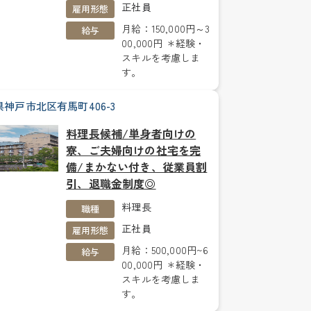
正社員
雇用形態
月給：150,000円～3
給与
00,000円 ＊経験・
スキルを考慮しま
す。
神戸市北区有馬町406-3
料理長候補/単身者向けの
寮、ご夫婦向けの社宅を完
備/まかない付き、従業員割
引、退職金制度◎
料理長
職種
正社員
雇用形態
月給：500,000円~6
給与
00,000円 ＊経験・
スキルを考慮しま
す。