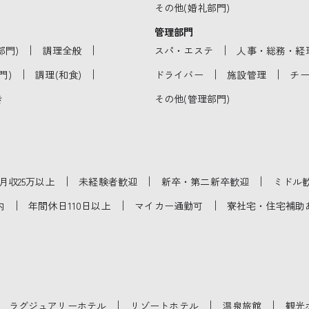
その他(婚礼部門)
管理部門
｜
｜
｜
部門)
調理全般
スパ・エステ
人事・総務・経
｜
｜
｜
｜
門)
調理(和食)
ドライバー
施設管理
チー
き
その他(管理部門)
｜
｜
｜
月収25万以上
未経験者歓迎
新卒・第二新卒歓迎
ミドル
｜
｜
｜
内
年間休日110日以上
マイカー通勤可
寮社宅・住宅補助
｜
｜
｜
｜
ラグジュアリーホテル
リゾートホテル
温泉旅館
観光