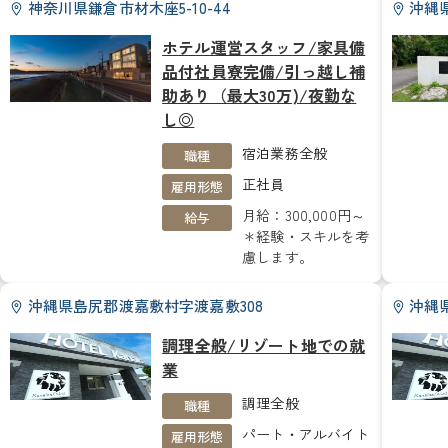
神奈川県鎌倉市材木座5-10-44
沖縄県
ホテル運営スタッフ/家具備
品付社員寮完備/引っ越し補
助あり（最大30万)/夜勤な
し◎
宿泊業務全般
職種
正社員
雇用形態
月給：300,000円～
給与
＊経験・スキルを考
慮します。
沖縄県島尻郡渡嘉敷村字渡嘉敷308
沖縄
調理全般/リゾート地での就
業
調理全般
職種
パート・アルバイト
雇用形態