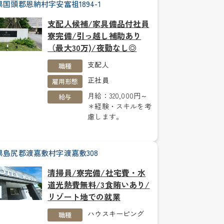
国頭郡恩納村字安富祖1894-1
支配人候補/家具備品付社員
寮完備/引っ越し補助あり
（最大30万)/夜勤なし◎
支配人
職種
正社員
雇用形態
月給：320,000円～
給与
＊経験・スキルを考
慮します。
県島尻郡渡嘉敷村字渡嘉敷308
清掃員/寮完備/社宅費・水
道光熱費無料/3食賄いあり/
リゾート地での就業
ハウスキーピング
職種