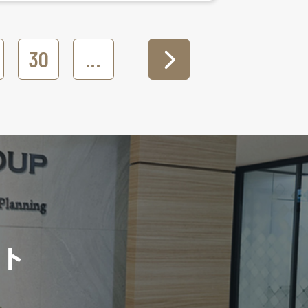
30
...
ト