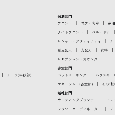
宿泊部門
｜
｜
フロント
仲居・客室
宿
｜
ナイトフロント
ベル・ドア
｜
レジャー・アクティビティ
チ
｜
｜
｜
副支配人
支配人
女将
レセプション・カウンター
客室部門
｜
｜
｜
チーフ(料飲部)
ベットメーキング
ハウスキー
｜
マネージャー(客室部)
その他(
婚礼部門
｜
ウエディングプランナー
ドレ
｜
フラワーコーディネーター
チ