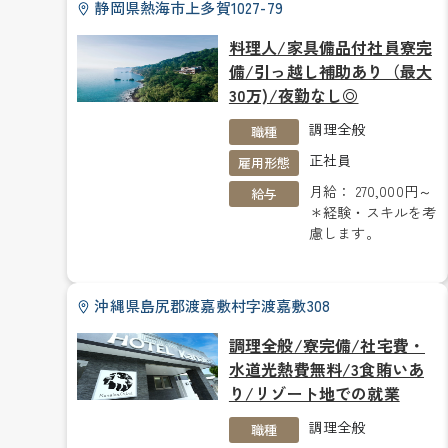
静岡県熱海市上多賀1027-79
料理人/家具備品付社員寮完
備/引っ越し補助あり（最大
30万)/夜勤なし◎
調理全般
職種
正社員
雇用形態
月給： 270,000円～
給与
＊経験・スキルを考
慮します。
沖縄県島尻郡渡嘉敷村字渡嘉敷308
調理全般/寮完備/社宅費・
水道光熱費無料/3食賄いあ
り/リゾート地での就業
調理全般
職種