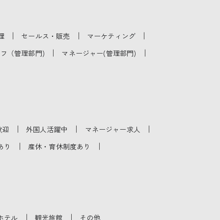
｜
｜
｜
理
セールス・販売
マーケティング
｜
｜
フ（管理部門)
マネージャー(管理部門)
｜
｜
｜
歓迎
外国人活躍中
マネージャー求人
｜
｜
あり
産休・育休制度あり
｜
｜
ホテル
観光旅館
その他