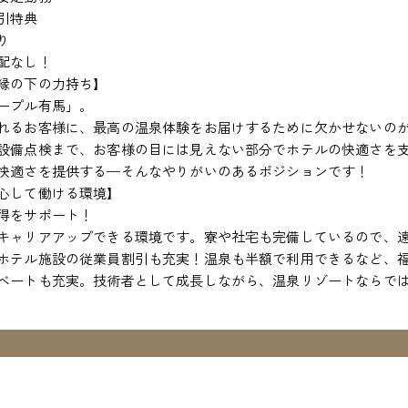
引特典
り
配なし！
縁の下の力持ち】
ープル有馬」。
れるお客様に、最高の温泉体験をお届けするために欠かせないの
設備点検まで、お客様の目には見えない部分でホテルの快適さを
快適さを提供する—そんなやりがいのあるポジションです！
心して働ける環境】
得をサポート！
キャリアアップできる環境です。寮や社宅も完備しているので、
ホテル施設の従業員割引も充実！温泉も半額で利用できるなど、
ベートも充実。技術者として成長しながら、温泉リゾートならで