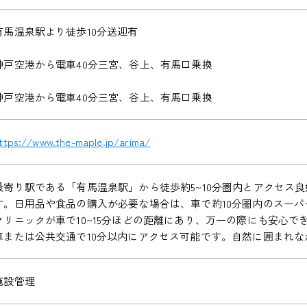
有馬温泉駅より徒歩10分送迎有
神戸空港から電車40分三宮、谷上、有馬口乗換
神戸空港から電車40分三宮、谷上、有馬口乗換
ttps://www.the-maple.jp/arima/
最寄り駅である「有馬温泉駅」から徒歩約5~10分圏内とアクセス
す。日用品や食品の購入が必要な場合は、車で約10分圏内のスー
クリニックが車で10~15分ほどの距離にあり、万一の際にも安心で
車または公共交通で10分以内にアクセス可能です。自然に囲まれ
施設管理