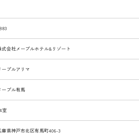
883
株式会社メープルホテル&リゾート
メープルアリマ
メープル有馬
64室
兵庫県神戸市北区有馬町406-3