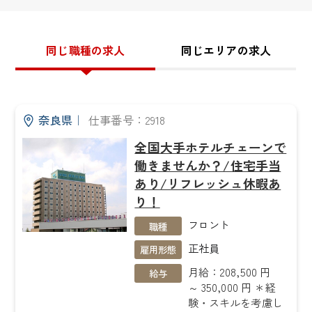
同じ職種の求人
同じエリアの求人
奈良県
｜
仕事番号：2918
全国大手ホテルチェーンで
働きませんか？/住宅手当
あり/リフレッシュ休暇あ
り！
フロント
職種
正社員
雇用形態
月給：208,500 円
給与
～ 350,000 円 ＊経
験・スキルを考慮し