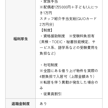
・家族手当
※配偶者1万5000円＋子ども1人につ
き1万円
スタッフ紹介手当支給(QUOカード
2万円分)
【制度】
・資格援助制度 ※受験料負担有
福利厚生
(英検・TOEIC・秘書技能検定、サ
ービス系、語学系などの受験費用を
負担など)
・社宅制度
※全国にある借り上げ物件を実際の
4割負担で入居可（上限金額あり）
※転居を伴う異動が発生した場合の
み
・従業員割引
退職金制度
あり