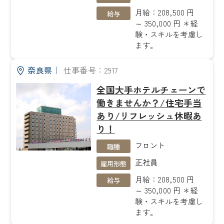
月給：208,500 円
給与
～ 350,000 円 ＊経
験・スキルを考慮し
ます。
奈良県
｜
仕事番号：2917
全国大手ホテルチェーンで
働きませんか？/住宅手当
あり/リフレッシュ休暇あ
り！
フロント
職種
正社員
雇用形態
月給：208,500 円
給与
～ 350,000 円 ＊経
験・スキルを考慮し
ます。