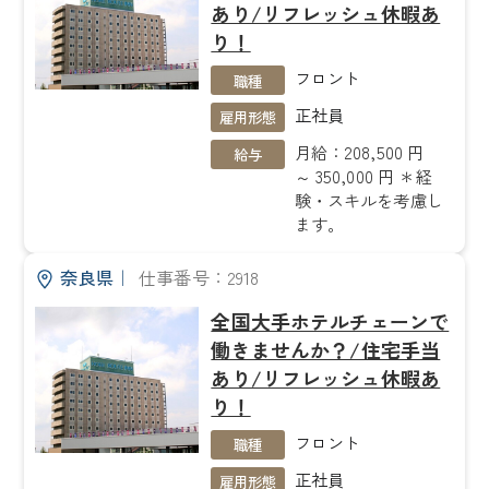
あり/リフレッシュ休暇あ
り！
フロント
職種
正社員
雇用形態
月給：208,500 円
給与
～ 350,000 円 ＊経
験・スキルを考慮し
ます。
奈良県
｜
仕事番号：2918
全国大手ホテルチェーンで
働きませんか？/住宅手当
あり/リフレッシュ休暇あ
り！
フロント
職種
正社員
雇用形態