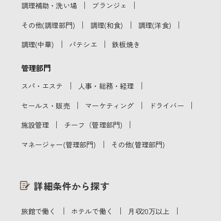
｜
｜
調理補助・洗い場
ブランジェ
｜
｜
｜
その他(調理部門)
調理(和食)
調理(洋食)
｜
｜
調理(中華)
パテシエ
鉄板焼き
管理部門
｜
｜
スパ・エステ
人事・総務・経理
｜
｜
｜
セールス・販売
マーケティング
ドライバー
｜
｜
施設管理
チーフ（管理部門)
｜
マネージャー(管理部門)
その他(管理部門)
詳細条件から探す
｜
｜
｜
旅館で働く
ホテルで働く
月収20万以上