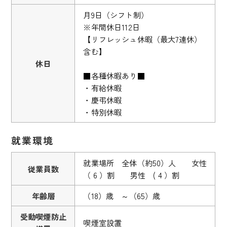
月9日（シフト制）
※年間休日112日
【リフレッシュ休暇（最大7連休）
含む】
休日
■各種休暇あり■
・有給休暇
・慶弔休暇
・特別休暇
就業環境
就業場所 全体（約50）人 女性
従業員数
（ 6 ）割 男性 ( 4 ）割
年齢層
（18）歳 ～（65）歳
受動喫煙防止
喫煙室設置