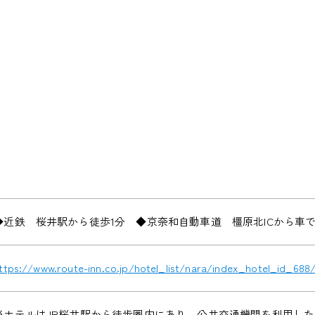
◆近鉄 桜井駅から徒歩1分 ◆京奈和自動車道 橿原北ICから車で
ttps://www.route-inn.co.jp/hotel_list/nara/index_hotel_id_688
当ホテルはJR桜井駅から徒歩圏内にあり、公共交通機関を利用し