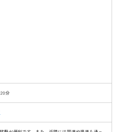
20分
/
た移動が便利です。また、近隣には国道や県道も通っ