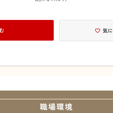
む
気に
職場環境