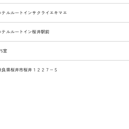
ホテルルートインサクライエキマエ
ホテルルートイン桜井駅前
75室
奈良県桜井市桜井１２２７−５