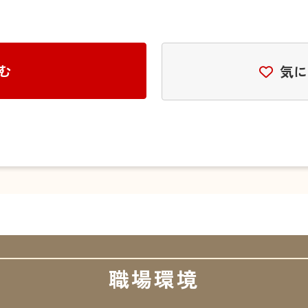
む
気に
職場環境