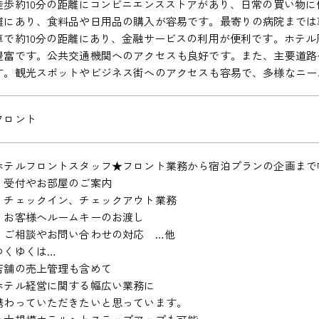
徒歩約10分の距離にコンビニエンスストアがあり、日常の買い物に
離にあり、食料品や日用品の購入が容易です。最寄りの病院までは車
車で約10分の距離にあり、金融サービスの利用が便利です。ホテ
豊富です。公共交通機関へのアクセスも良好です。また、主要道路
す。観光スポットやビジネス街へのアクセスも容易で、多様なニー
フロント
ホテルフロントスタッフ★フロント業務から宿泊プランの企画まで
・受付やお部屋のご案内
・チェックイン、チェックアウト業務
・お客様へルームキーのお渡し
・ご相談やお問い合わせの対応 …他
ゆくゆくは…
店舗の売上管理も含めて
ホテル経営に関する幅広い業務に
携わっていただきたいと思っています。