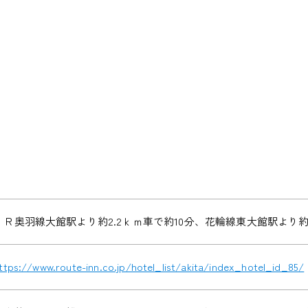
ＪＲ奥羽線大館駅より約2.2ｋｍ車で約10分、花輪線東大館駅より約9
ttps://www.route-inn.co.jp/hotel_list/akita/index_hotel_id_85/