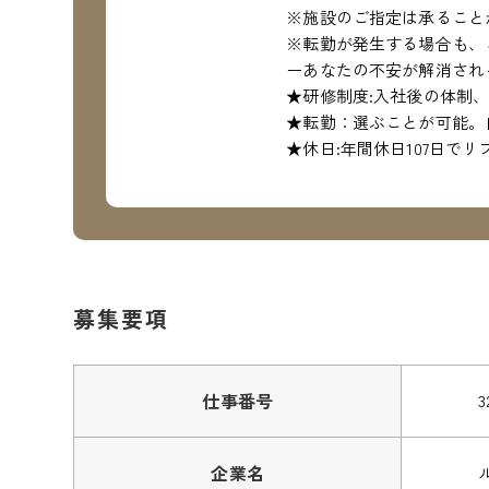
※施設のご指定は承ること
※転勤が発生する場合も、
ーあなたの不安が解消され
★研修制度:入社後の体制
★転勤：選ぶことが可能。
★休日:年間休日107日で
募集要項
仕事番号
3
企業名