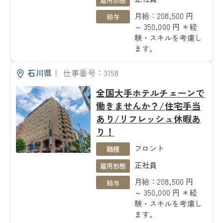
月給：208,500 円
給与
～ 350,000 円 ＊経
験・スキルを考慮し
ます。
石川県
｜
仕事番号：3158
全国大手ホテルチェーンで
働きませんか？/住宅手当
あり/リフレッシュ休暇あ
り！
フロント
職種
正社員
雇用形態
月給：208,500 円
給与
～ 350,000 円 ＊経
験・スキルを考慮し
ます。