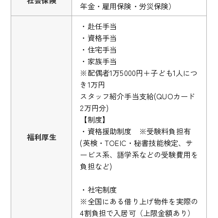
社会保険
年金・雇用保険・労災保険）
・赴任手当
・資格手当
・住宅手当
・家族手当
※配偶者1万5000円＋子ども1人につ
き1万円
スタッフ紹介手当支給(QUOカード
2万円分)
【制度】
・資格援助制度 ※受験料負担有
福利厚生
(英検・TOEIC・秘書技能検定、サ
ービス系、語学系などの受験費用を
負担など)
・社宅制度
※全国にある借り上げ物件を実際の
4割負担で入居可（上限金額あり）