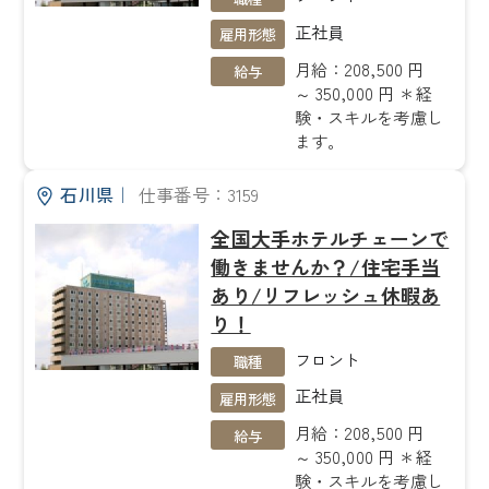
正社員
雇用形態
月給：208,500 円
給与
～ 350,000 円 ＊経
験・スキルを考慮し
ます。
石川県
｜
仕事番号：3159
全国大手ホテルチェーンで
働きませんか？/住宅手当
あり/リフレッシュ休暇あ
り！
フロント
職種
正社員
雇用形態
月給：208,500 円
給与
～ 350,000 円 ＊経
験・スキルを考慮し