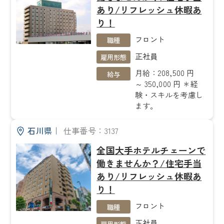
あり/リフレッシュ休暇あ
り！
フロント
職種
正社員
雇用形態
月給：208,500 円
給与
～ 350,000 円 ＊経
験・スキルを考慮し
ます。
石川県
｜
仕事番号：3137
全国大手ホテルチェーンで
働きませんか？/住宅手当
あり/リフレッシュ休暇あ
り！
フロント
職種
正社員
雇用形態