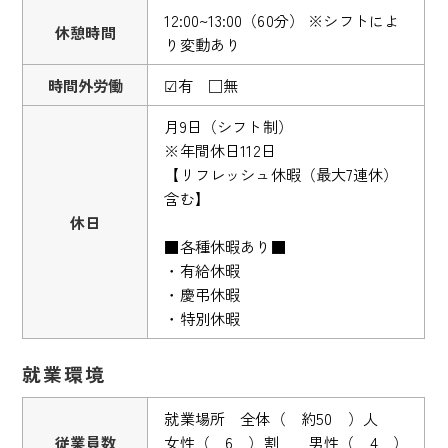
12:00~13:00（60分） ※シフトによ
休憩時間
り変動あり
時間外労働
☑有 □無
月9日（シフト制）
※年間休日112日
【リフレッシュ休暇（最大7連休）
含む】
休日
■各種休暇あり■
・有給休暇
・慶弔休暇
・特別休暇
就業環境
就業場所 全体（ 約50 ）人
従業員数
女性（ 6 ）割 男性（ 4 ）