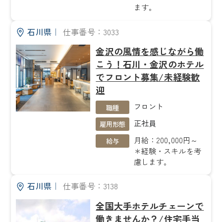
ます。
石川県
｜
仕事番号：3033
金沢の風情を感じながら働
こう！石川・金沢のホテル
でフロント募集/未経験歓
迎
フロント
職種
正社員
雇用形態
月給：200,000円～
給与
＊経験・スキルを考
慮します。
石川県
｜
仕事番号：3138
全国大手ホテルチェーンで
働きませんか？/住宅手当