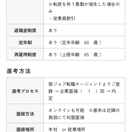
※転居を伴う異動が発生した場合の
み
・従業員割引
退職金制度
あり
定年制
あり（定年年齢 60 歳 ）
再雇用制度
あり（上限年齢 65 歳 ）
選考方法
宿ジョブ転職エージェントよりご登
選考プロセス
録 → 企業面接（ １ ）回 → 内
定
オンラインも可能 ※基本は近隣の
面接方法
施設にて対面面接
面接場所
本社 or 就業場所