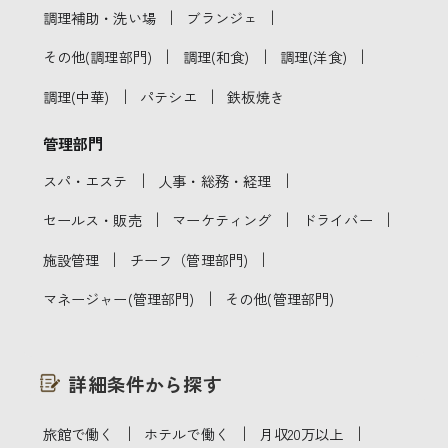
｜
｜
調理補助・洗い場
ブランジェ
｜
｜
｜
その他(調理部門)
調理(和食)
調理(洋食)
｜
｜
調理(中華)
パテシエ
鉄板焼き
管理部門
｜
｜
スパ・エステ
人事・総務・経理
｜
｜
｜
セールス・販売
マーケティング
ドライバー
｜
｜
施設管理
チーフ（管理部門)
｜
マネージャー(管理部門)
その他(管理部門)
詳細条件から探す
｜
｜
｜
旅館で働く
ホテルで働く
月収20万以上