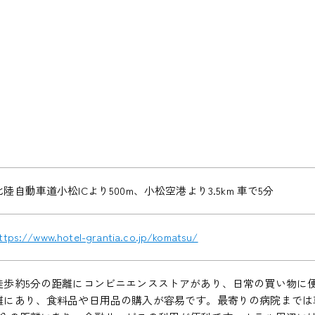
北陸自動車道小松ICより500m、小松空港より3.5km 車で5分
ttps://www.hotel-grantia.co.jp/komatsu/
徒歩約5分の距離にコンビニエンスストアがあり、日常の買い物に便
離にあり、食料品や日用品の購入が容易です。最寄りの病院までは車