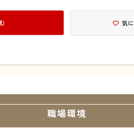
む
気に
職場環境