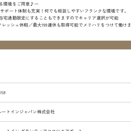
る環境をご用意♪ー
、サポート体制も充実！何でも相談しやすいフランクな環境です。
自宅通勤限定にすることもできますのでキャリア選択が可能
リフレッシュ休暇／最大199連休も取得可能でメリハリをつけて働け
158
ルートインジャパン株式会社
ルートイン グランティアコマツエアポート