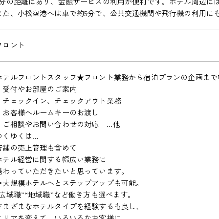
5分の距離にあり、金融サービスの利用が便利です。ホテル周辺に
また、小松空港へは車で約5分で、公共交通機関や飛行機の利用に
フロント
ホテルフロントスタッフ★フロント業務から宿泊プランの企画まで
・受付やお部屋のご案内
・チェックイン、チェックアウト業務
・お客様へルームキーのお渡し
・ご相談やお問い合わせの対応 …他
ゆくゆくは…
店舗の売上管理も含めて
ホテル経営に関する幅広い業務に
携わっていただきたいと思っています。
→大規模ホテルへとステップアップも可能。
“広域職”“地域職”など働き方も選べます。
さまざまなホテルタイプを経験するも良し、
エリアを変えて、いろいろなお客様に