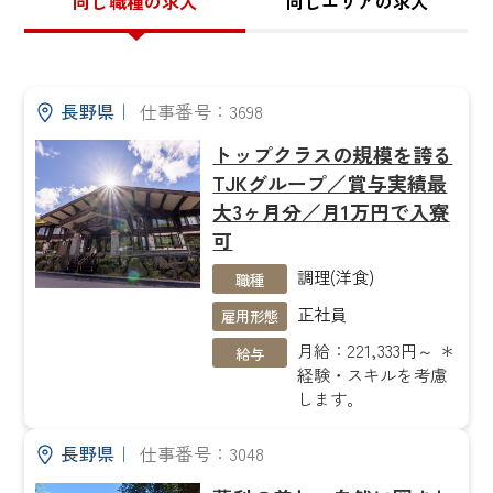
同じ職種の求人
同じエリアの求人
長野県
｜
仕事番号：3698
トップクラスの規模を誇る
TJKグループ／賞与実績最
大3ヶ月分／月1万円で入寮
可
調理(洋食)
職種
正社員
雇用形態
月給：221,333円～ ＊
給与
経験・スキルを考慮
します。
長野県
｜
仕事番号：3048