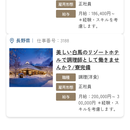
正社員
雇用形態
月給：186,400円～
給与
＊経験・スキルを考
慮します。
長野県
｜
仕事番号：3188
美しい白馬のリゾートホテ
ルで調理師として働きませ
んか？/寮完備
調理(洋食)
職種
正社員
雇用形態
月給：200,000円～ 3
給与
00,000円 ＊経験・ス
キルを考慮します。