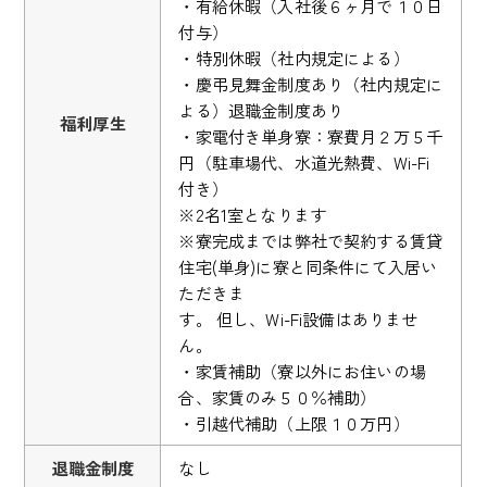
・有給休暇（入社後６ヶ月で１０日
付与）
・特別休暇（社内規定による）
・慶弔見舞金制度あり（社内規定に
よる）退職金制度あり
福利厚生
・家電付き単身寮：寮費月２万５千
円（駐車場代、水道光熱費、Wi-Fi
付き）
※2名1室となります
※寮完成までは弊社で契約する賃貸
住宅(単身)に寮と同条件にて入居い
ただきま
す。 但し、Wi-Fi設備はありませ
ん。
・家賃補助（寮以外にお住いの場
合、家賃のみ５０％補助）
・引越代補助（上限１０万円）
退職金制度
なし