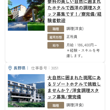
蓼科の美しい自然に囲まれ
たホテルで西洋の調理スタ
ッフ募集です！/寮完備/経
験者歓迎
調理(洋食)
職種
正社員
雇用形態
月給：186,400円～
給与
＊経験・スキルを考
慮します。
長野県
｜
仕事番号：3051
大自然に囲まれた斑尾にあ
るリゾートホテルで挑戦し
ませんか？/洋食調理スタ
ッフ募集/寮完備
調理(洋食)
職種