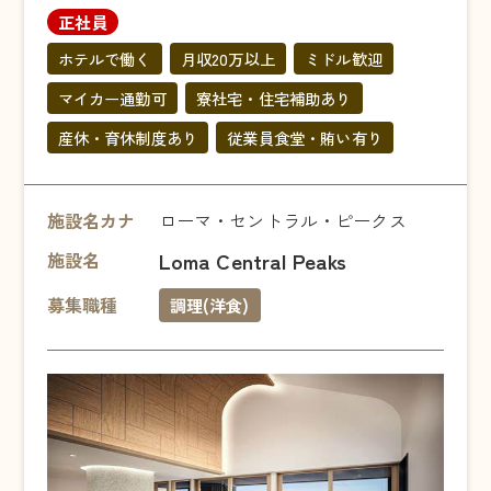
正社員
ホテルで働く
月収20万以上
ミドル歓迎
マイカー通勤可
寮社宅・住宅補助あり
産休・育休制度あり
従業員食堂・賄い有り
施設名カナ
ローマ・セントラル・ピークス
Loma Central Peaks
施設名
募集職種
調理(洋食)