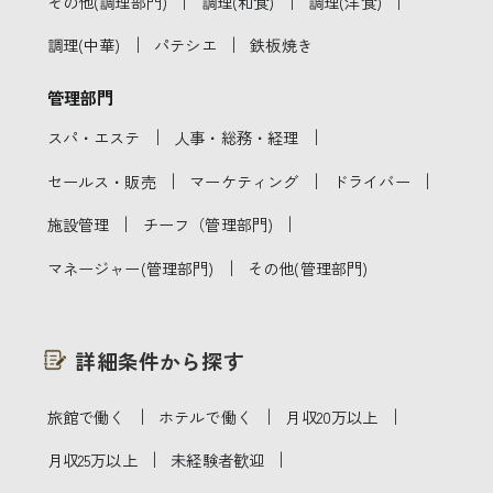
｜
｜
｜
その他(調理部門)
調理(和食)
調理(洋食)
｜
｜
調理(中華)
パテシエ
鉄板焼き
管理部門
｜
｜
スパ・エステ
人事・総務・経理
｜
｜
｜
セールス・販売
マーケティング
ドライバー
｜
｜
施設管理
チーフ（管理部門)
｜
マネージャー(管理部門)
その他(管理部門)
詳細条件から探す
｜
｜
｜
旅館で働く
ホテルで働く
月収20万以上
｜
｜
月収25万以上
未経験者歓迎