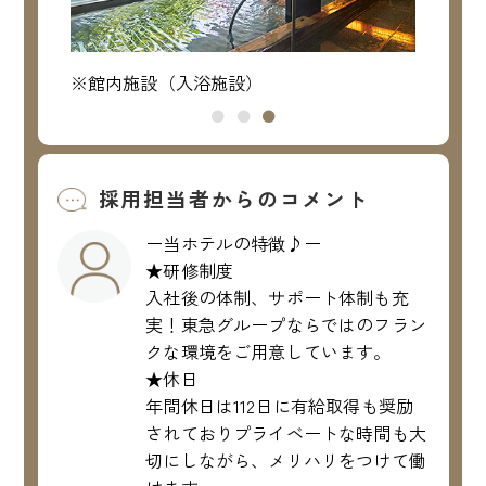
※館内施設（入浴施設）
※館
採用担当者からのコメント
ー当ホテルの特徴♪ー
★研修制度
入社後の体制、サポート体制も充
実！東急グループならではのフラン
クな環境をご用意しています。
★休日
年間休日は112日に有給取得も奨励
されておりプライベートな時間も大
切にしながら、メリハリをつけて働