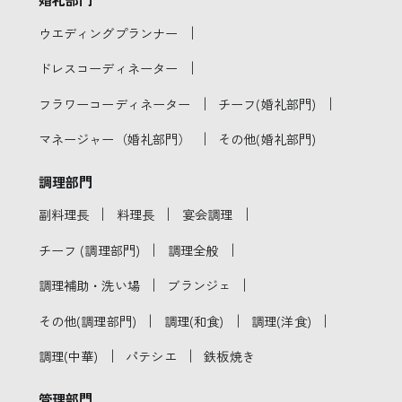
｜
ウエディングプランナー
｜
ドレスコーディネーター
｜
｜
フラワーコーディネーター
チーフ(婚礼部門)
｜
マネージャー（婚礼部門）
その他(婚礼部門)
調理部門
｜
｜
｜
副料理長
料理長
宴会調理
｜
｜
チーフ (調理部門)
調理全般
｜
｜
調理補助・洗い場
ブランジェ
｜
｜
｜
その他(調理部門)
調理(和食)
調理(洋食)
｜
｜
調理(中華)
パテシエ
鉄板焼き
管理部門