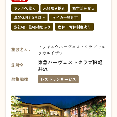
ホテルで働く
未経験者歓迎
語学活かせる
年間休日110日以上
マイカー通勤可
寮社宅・住宅補助あり
産休・育休制度あり
トウキュウハーヴェストクラブキュ
施設名カナ
ウカルイザワ
東急ハーヴェストクラブ旧軽
施設名
井沢
募集職種
レストランサービス