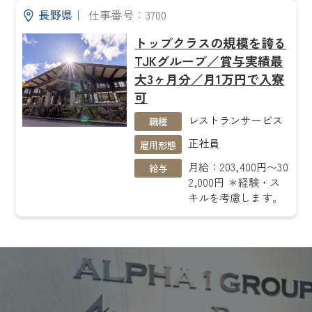
長野県
｜
仕事番号：3700
トップクラスの規模を誇る
TJKグループ／賞与実績最
大3ヶ月分／月1万円で入寮
可
レストランサービス
職種
正社員
雇用形態
月給：203,400円〜30
給与
2,000円 ＊経験・ス
キルを考慮します。