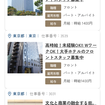
フロント
職種
パート・アルバイト
雇用形態
月給：時給 1400円
給与
東京都
｜
東京
｜
仕事番号：3539
高時給！未経験OK!! Wワー
クOK！大手ホテルのフロ
ントスタッフ募集中
フロント
職種
パート・アルバイト
雇用形態
月給：時給1400円
給与
東京都
｜
仕事番号：3031
文化と商業の融合する街。