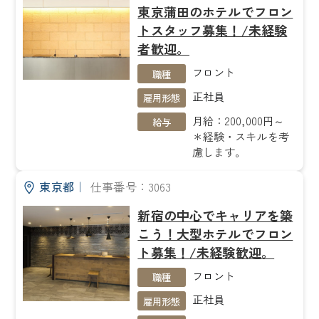
東京蒲田のホテルでフロン
トスタッフ募集！/未経験
者歓迎。
フロント
職種
正社員
雇用形態
月給：200,000円～
給与
＊経験・スキルを考
慮します。
東京都
｜
仕事番号：3063
新宿の中心でキャリアを築
こう！大型ホテルでフロン
ト募集！/未経験歓迎。
フロント
職種
正社員
雇用形態