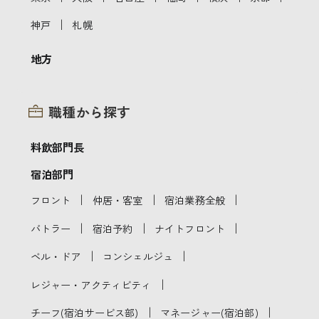
｜
神戸
札幌
地方
職種から探す
料飲部門長
宿泊部門
｜
｜
｜
フロント
仲居・客室
宿泊業務全般
｜
｜
｜
バトラー
宿泊予約
ナイトフロント
｜
｜
ベル・ドア
コンシェルジュ
｜
レジャー・アクティビティ
｜
｜
チーフ(宿泊サービス部)
マネージャー(宿泊部)