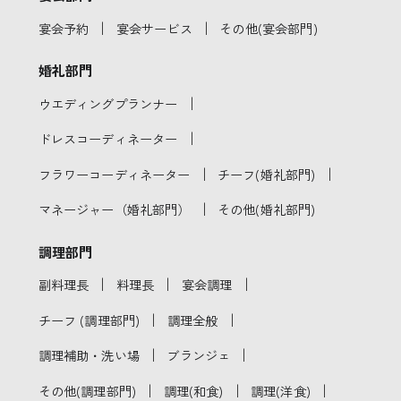
｜
｜
宴会予約
宴会サービス
その他(宴会部門)
婚礼部門
｜
ウエディングプランナー
｜
ドレスコーディネーター
｜
｜
フラワーコーディネーター
チーフ(婚礼部門)
｜
マネージャー（婚礼部門）
その他(婚礼部門)
調理部門
｜
｜
｜
副料理長
料理長
宴会調理
｜
｜
チーフ (調理部門)
調理全般
｜
｜
調理補助・洗い場
ブランジェ
｜
｜
｜
その他(調理部門)
調理(和食)
調理(洋食)