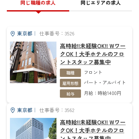
同じ職種の求人
同じエリアの求人
東京都
｜
仕事番号：3526
高時給!!未経験OK!! Wワー
クOK！大手ホテルのフロ
ントスタッフ募集中
フロント
職種
パート・アルバイト
雇用形態
月給：時給1400円
給与
東京都
｜
仕事番号：3562
高時給!!未経験OK!! Wワー
クOK！大手ホテルのフロ
ントスタッフ募集中