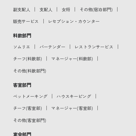
｜
｜
｜
｜
副支配人
支配人
女将
その他(宿泊部門)
｜
販売サービス
レセプション・カウンター
料飲部門
｜
｜
｜
ソムリエ
バーテンダー
レストランサービス
｜
｜
チーフ(料飲部)
マネージャー(料飲部)
その他(料飲部門)
客室部門
｜
｜
ベットメーキング
ハウスキーピング
｜
｜
チーフ(客室部)
マネージャー(客室部)
その他(客室部門)
宴会部門