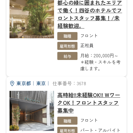
都心の緑に囲まれたエリア
で働く！四谷のホテルでフ
ロントスタッフ募集！/未
経験歓迎。
フロント
職種
正社員
雇用形態
月給：200,000円～
給与
＊経験・スキルを考
慮します。
東京都
｜
東京
｜
仕事番号：3678
高時給!!未経験OK!! Wワー
クOK！フロントスタッフ
募集中
フロント
職種
パート・アルバイト
雇用形態