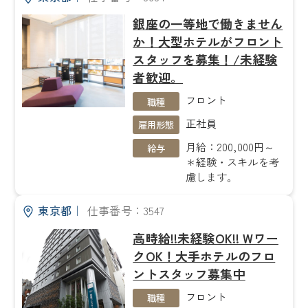
銀座の一等地で働きません
か！大型ホテルがフロント
スタッフを募集！/未経験
者歓迎。
フロント
職種
正社員
雇用形態
月給：200,000円～
給与
＊経験・スキルを考
慮します。
東京都
｜
仕事番号：3547
高時給!!未経験OK!! Wワー
クOK！大手ホテルのフロ
ントスタッフ募集中
フロント
職種