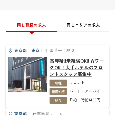
同じ職種の求人
同じエリアの求人
東京都
｜
東京
｜
仕事番号：3518
高時給!!未経験OK!! Wワー
クOK！大手ホテルのフロ
ントスタッフ募集中
フロント
職種
パート・アルバイト
雇用形態
月給：時給1400円
給与
東京都
｜
仕事番号：3034