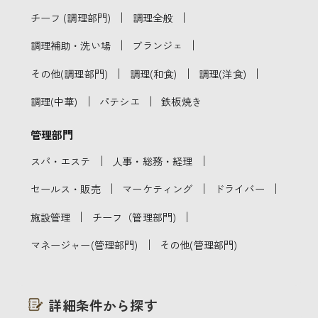
｜
｜
チーフ (調理部門)
調理全般
｜
｜
調理補助・洗い場
ブランジェ
｜
｜
｜
その他(調理部門)
調理(和食)
調理(洋食)
｜
｜
調理(中華)
パテシエ
鉄板焼き
管理部門
｜
｜
スパ・エステ
人事・総務・経理
｜
｜
｜
セールス・販売
マーケティング
ドライバー
｜
｜
施設管理
チーフ（管理部門)
｜
マネージャー(管理部門)
その他(管理部門)
詳細条件から探す