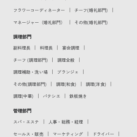
｜
｜
フラワーコーディネーター
チーフ(婚礼部門)
｜
マネージャー（婚礼部門）
その他(婚礼部門)
調理部門
｜
｜
｜
副料理長
料理長
宴会調理
｜
｜
チーフ (調理部門)
調理全般
｜
｜
調理補助・洗い場
ブランジェ
｜
｜
｜
その他(調理部門)
調理(和食)
調理(洋食)
｜
｜
調理(中華)
パテシエ
鉄板焼き
管理部門
｜
｜
スパ・エステ
人事・総務・経理
｜
｜
｜
セールス・販売
マーケティング
ドライバー