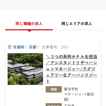
同じ職種の求人
同じエリアの求人
京都府
｜
京都
｜
仕事番号：3783
＼３つの系列ホテルを担当
／アシスタントリザベーシ
ョンマネージャー/ラグジ
ュアリーなアーバンリゾー
ト
宿泊予約
職種
マネージャー(宿泊
部)
正社員