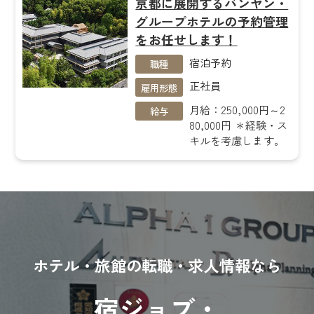
京都に展開するバンヤン・
グループホテルの予約管理
をお任せします！
宿泊予約
職種
正社員
雇用形態
月給：250,000円～2
給与
80,000円 ＊経験・ス
キルを考慮します。
ホテル・旅館の転職・求人情報なら
宿ジョブ・