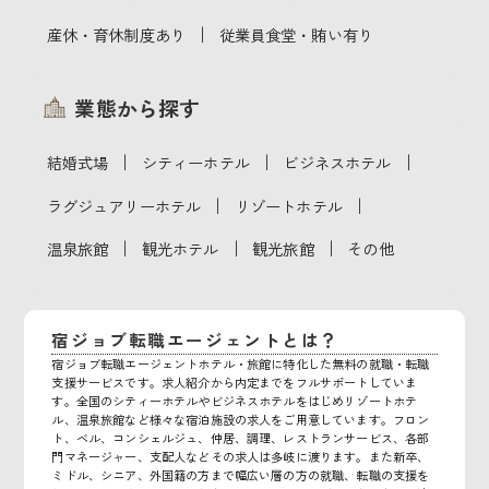
｜
産休・育休制度あり
従業員食堂・賄い有り
業態から探す
｜
｜
｜
結婚式場
シティーホテル
ビジネスホテル
｜
｜
ラグジュアリーホテル
リゾートホテル
｜
｜
｜
温泉旅館
観光ホテル
観光旅館
その他
宿ジョブ転職エージェントとは？
宿ジョブ転職エージェントホテル・旅館に特化した無料の就職・転職
支援サービスです。求人紹介から内定までをフルサポートしていま
す。全国のシティーホテルやビジネスホテルをはじめリゾートホテ
ル、温泉旅館など様々な宿泊施設の求人をご用意しています。フロン
ト、ベル、コンシェルジュ、仲居、調理、レストランサービス、各部
門マネージャー、支配人などその求人は多岐に渡ります。また新卒、
ミドル、シニア、外国籍の方まで幅広い層の方の就職、転職の支援を