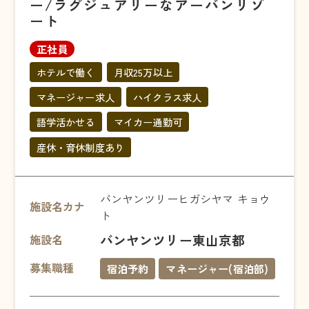
ー/ラグジュアリーなアーバンリゾ
ート
正社員
ホテルで働く
月収25万以上
マネージャー求人
ハイクラス求人
語学活かせる
マイカー通勤可
産休・育休制度あり
バンヤンツリーヒガシヤマ キョウ
施設名カナ
ト
バンヤンツリー東山京都
施設名
募集職種
宿泊予約
マネージャー(宿泊部)