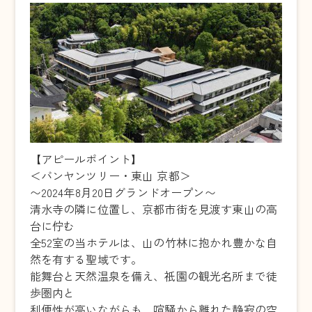
【アピールポイント】
＜バンヤンツリー・東山 京都＞
〜2024年8月20日グランドオープン〜
清水寺の隣に位置し、京都市街を見渡す東山の高
台に佇む
全52室の当ホテルは、山の竹林に抱かれ豊かな自
然を有する聖域です。
能舞台と天然温泉を備え、祇園の観光名所まで徒
歩圏内と
利便性が高いながらも、喧騒から離れた静寂の空