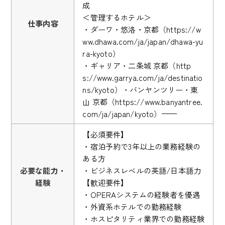
成
＜管理するホテル＞
仕事内容
・ダーワ・悠洛・京都（https://w
ww.dhawa.com/ja/japan/dhawa-yu
ra-kyoto）
・ギャリア・二条城 京都（http
s://www.garrya.com/ja/destinatio
ns/kyoto）・バンヤンツリー・東
山 京都（https://www.banyantree.
com/ja/japan/kyoto）——
【必須要件】
・宿泊予約で3年以上の業務経験の
ある方
必要な能力・
・ビジネスレベルの英語/日本語力
経験
【歓迎要件】
・OPERAシステムの経験者を優遇
・外資系ホテルでの勤務経験
・ホスピタリティ業界での勤務経験