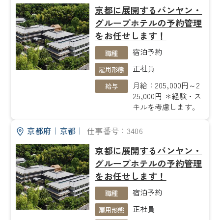
京都に展開するバンヤン・
グループホテルの予約管理
をお任せします！
宿泊予約
職種
正社員
雇用形態
月給：205,000円～2
給与
25,000円 ＊経験・ス
キルを考慮します。
京都府
｜
京都
｜
仕事番号：3406
京都に展開するバンヤン・
グループホテルの予約管理
をお任せします！
宿泊予約
職種
正社員
雇用形態