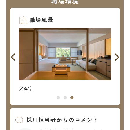
職場環境
職場風景
※客室
※館
採用担当者からのコメント