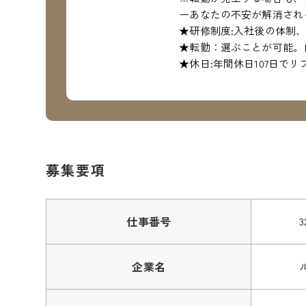
ーあなたの不安が解消され
★研修制度:入社後の体制
★転勤：選ぶことが可能。
★休日:年間休日107日で
募集要項
仕事番号
3
企業名