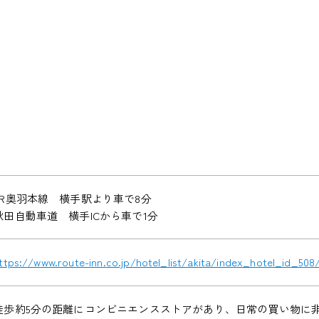
JR奥羽本線 横手駅より車で8分
秋田自動車道 横手ICから車で1分
ttps://www.route-inn.co.jp/hotel_list/akita/index_hotel_id_508
徒歩約5分の距離にコンビニエンスストアがあり、日常の買い物に非