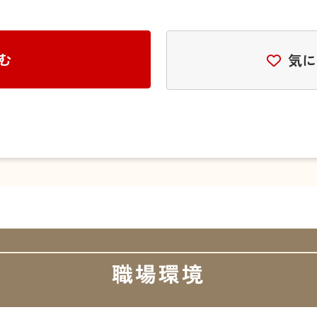
む
気に
職場環境