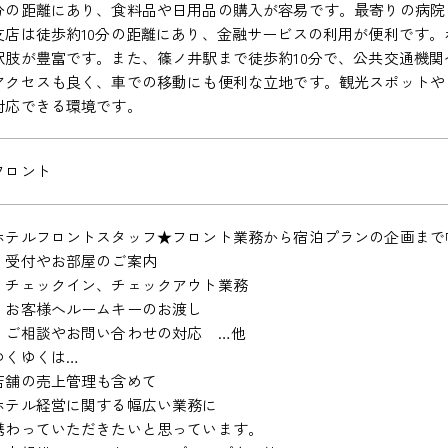
分の距離にあり、食料品や日用品の購入が容易です。最寄りの病院ま
支店は徒歩約10分の距離にあり、金融サービスの利用が便利です
択肢が豊富です。また、篠ノ井駅まで徒歩約10分で、公共交通機
アクセスも良く、車での移動にも便利な立地です。観光スポットや
対応できる環境です。
フロント
ホテルフロントスタッフ★フロント業務から宿泊プランの企画まで
・受付やお部屋のご案内
・チェックイン、チェックアウト業務
・お客様へルームキーのお渡し
・ご相談やお問い合わせの対応 …他
ゆくゆくは…
店舗の売上管理も含めて
ホテル経営に関する幅広い業務に
携わっていただきたいと思っています。