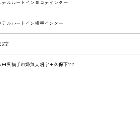
ホテルルートインヨコテインター
ホテルルートイン横手インター
26室
秋田県横手市婦気大堤字田久保下117