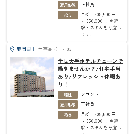
正社員
雇用形態
月給：208,500 円
給与
～ 350,000 円 ＊経
験・スキルを考慮し
ます。
静岡県
｜
仕事番号：2909
全国大手ホテルチェーンで
働きませんか？/住宅手当
あり/リフレッシュ休暇あ
り！
フロント
職種
正社員
雇用形態
月給：208,500 円
給与
～ 350,000 円 ＊経
験・スキルを考慮し
ます。