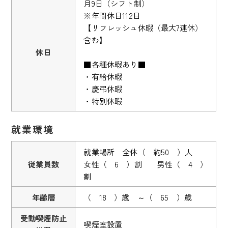
月9日（シフト制）
※年間休日112日
【リフレッシュ休暇（最大7連休）
含む】
休日
■各種休暇あり■
・有給休暇
・慶弔休暇
・特別休暇
就業環境
就業場所 全体（ 約50 ）人
従業員数
女性（ 6 ）割 男性（ 4 ）
割
年齢層
（ 18 ）歳 ～（ 65 ）歳
受動喫煙防止
喫煙室設置