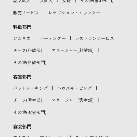
｜
｜
｜
｜
副支配人
支配人
女将
その他(宿泊部門)
｜
販売サービス
レセプション・カウンター
料飲部門
｜
｜
｜
ソムリエ
バーテンダー
レストランサービス
｜
｜
チーフ(料飲部)
マネージャー(料飲部)
その他(料飲部門)
客室部門
｜
｜
ベットメーキング
ハウスキーピング
｜
｜
チーフ(客室部)
マネージャー(客室部)
その他(客室部門)
宴会部門