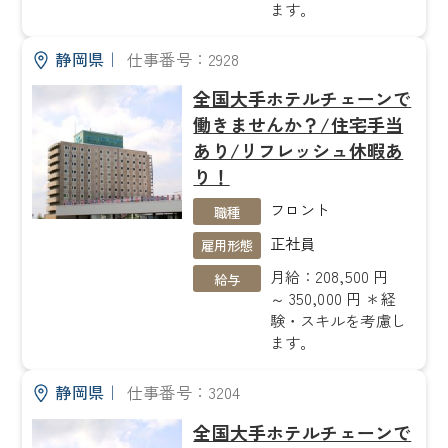
ます。
静岡県
｜
仕事番号：2928
全国大手ホテルチェーンで
働きませんか？/住宅手当
あり/リフレッシュ休暇あ
り！
フロント
職種
正社員
雇用形態
月給：208,500 円
給与
～ 350,000 円 ＊経
験・スキルを考慮し
ます。
静岡県
｜
仕事番号：3204
全国大手ホテルチェーンで