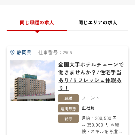
同じ職種の求人
同じエリアの求人
静岡県
｜
仕事番号：2906
全国大手ホテルチェーンで
働きませんか？/住宅手当
あり/リフレッシュ休暇あ
り！
フロント
職種
正社員
雇用形態
月給：208,500 円
給与
～ 350,000 円 ＊経
験・スキルを考慮し