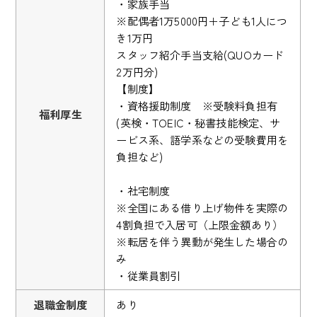
・家族手当
※配偶者1万5000円＋子ども1人につ
き1万円
スタッフ紹介手当支給(QUOカード
2万円分)
【制度】
・資格援助制度 ※受験料負担有
福利厚生
(英検・TOEIC・秘書技能検定、サ
ービス系、語学系などの受験費用を
負担など)
・社宅制度
※全国にある借り上げ物件を実際の
4割負担で入居可（上限金額あり）
※転居を伴う異動が発生した場合の
み
・従業員割引
退職金制度
あり