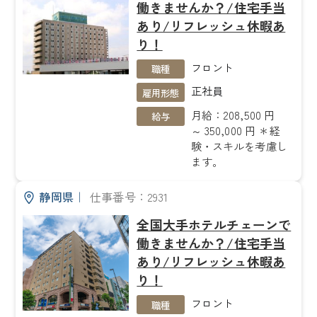
働きませんか？/住宅手当
あり/リフレッシュ休暇あ
り！
フロント
職種
正社員
雇用形態
月給：208,500 円
給与
～ 350,000 円 ＊経
験・スキルを考慮し
ます。
静岡県
｜
仕事番号：2931
全国大手ホテルチェーンで
働きませんか？/住宅手当
あり/リフレッシュ休暇あ
り！
フロント
職種