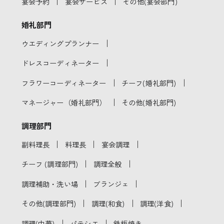
｜
｜
宴会予約
宴会サービス
その他(宴会部門)
婚礼部門
｜
ウエディングプランナー
｜
ドレスコーディネーター
｜
｜
フラワーコーディネーター
チーフ(婚礼部門)
｜
マネージャー（婚礼部門）
その他(婚礼部門)
調理部門
｜
｜
｜
副料理長
料理長
宴会調理
｜
｜
チーフ (調理部門)
調理全般
｜
｜
調理補助・洗い場
ブランジェ
｜
｜
｜
その他(調理部門)
調理(和食)
調理(洋食)
｜
｜
調理(中華)
パテシエ
鉄板焼き