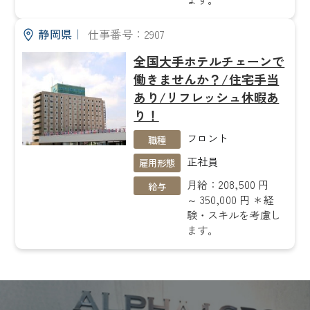
静岡県
｜
仕事番号：2907
全国大手ホテルチェーンで
働きませんか？/住宅手当
あり/リフレッシュ休暇あ
り！
フロント
職種
正社員
雇用形態
月給：208,500 円
給与
～ 350,000 円 ＊経
験・スキルを考慮し
ます。