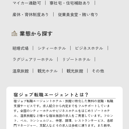
｜
｜
マイカー通勤可
寮社宅・住宅補助あり
｜
産休・育休制度あり
従業員食堂・賄い有り
業態から探す
｜
｜
｜
結婚式場
シティーホテル
ビジネスホテル
｜
｜
ラグジュアリーホテル
リゾートホテル
｜
｜
｜
温泉旅館
観光ホテル
観光旅館
その他
宿ジョブ転職エージェントとは？
宿ジョブ転職エージェントホテル・旅館に特化した無料の就職・転職
支援サービスです。求人紹介から内定までをフルサポートしていま
す。全国のシティーホテルやビジネスホテルをはじめリゾートホテ
ル、温泉旅館など様々な宿泊施設の求人をご用意しています。フロン
ト、ベル、コンシェルジュ、仲居、調理、レストランサービス、各部
門マネージャー、支配人などその求人は多岐に渡ります。また新卒、