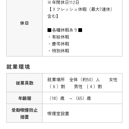
※年間休日112日
【リフレッシュ休暇（最大7連休）
含む】
休日
■各種休暇あり■
・有給休暇
・慶弔休暇
・特別休暇
就業環境
就業場所 全体（約50）人 女性
従業員数
（ 6 ）割 男性 ( 4 ）割
年齢層
（18）歳 ～（65）歳
受動喫煙防止
喫煙室設置
措置