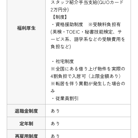
スタッフ紹介手当支給(QUOカード
2万円分)
【制度】
・資格援助制度 ※受験料負担有
福利厚生
(英検・TOEIC・秘書技能検定、サ
ービス系、語学系などの受験費用を
負担など)
・社宅制度
※全国にある借り上げ物件を実際の
4割負担で入居可（上限金額あり）
※転居を伴う異動が発生した場合の
み
・従業員割引
退職金制度
あり
定年制
あり
再雇用制度
あり