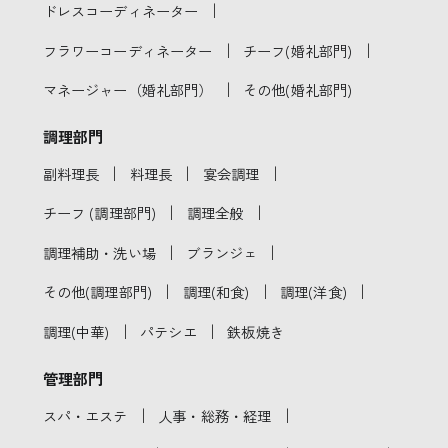
｜
ドレスコーディネーター
｜
｜
フラワーコーディネーター
チーフ(婚礼部門)
｜
マネージャー（婚礼部門）
その他(婚礼部門)
調理部門
｜
｜
｜
副料理長
料理長
宴会調理
｜
｜
チーフ (調理部門)
調理全般
｜
｜
調理補助・洗い場
ブランジェ
｜
｜
｜
その他(調理部門)
調理(和食)
調理(洋食)
｜
｜
調理(中華)
パテシエ
鉄板焼き
管理部門
｜
｜
スパ・エステ
人事・総務・経理