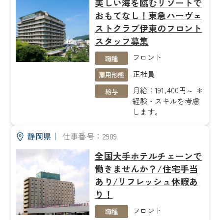
美しい海を臨むリゾートで
おもてなし！東急ハーヴェ
ストクラブ伊東のフロント
スタッフ募集
フロント
職種
正社員
雇用形態
月給：191,400円～ ＊
給与
経験・スキルを考慮
します。
静岡県
｜
仕事番号：2909
全国大手ホテルチェーンで
働きませんか？/住宅手当
あり/リフレッシュ休暇あ
り！
フロント
職種