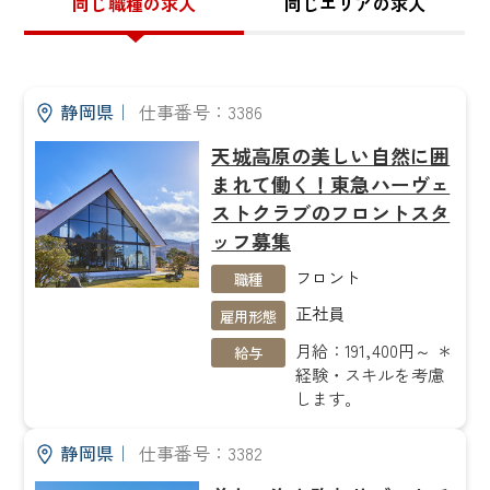
同じ職種の求人
同じエリアの求人
静岡県
｜
仕事番号：3386
天城高原の美しい自然に囲
まれて働く！東急ハーヴェ
ストクラブのフロントスタ
ッフ募集
フロント
職種
正社員
雇用形態
月給：191,400円～ ＊
給与
経験・スキルを考慮
します。
静岡県
｜
仕事番号：3382