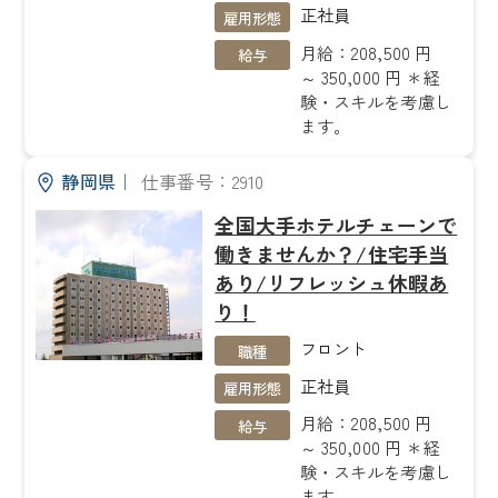
正社員
雇用形態
月給：208,500 円
給与
～ 350,000 円 ＊経
験・スキルを考慮し
ます。
静岡県
｜
仕事番号：2910
全国大手ホテルチェーンで
働きませんか？/住宅手当
あり/リフレッシュ休暇あ
り！
フロント
職種
正社員
雇用形態
月給：208,500 円
給与
～ 350,000 円 ＊経
験・スキルを考慮し
ます。