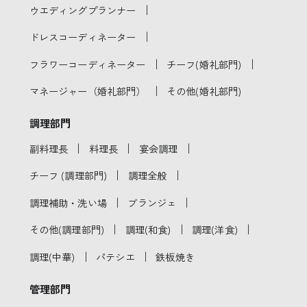
｜
ウエディングプランナー
｜
ドレスコーディネーター
｜
｜
フラワーコーディネーター
チーフ(婚礼部門)
｜
マネージャー（婚礼部門）
その他(婚礼部門)
調理部門
｜
｜
｜
副料理長
料理長
宴会調理
｜
｜
チーフ (調理部門)
調理全般
｜
｜
調理補助・洗い場
ブランジェ
｜
｜
｜
その他(調理部門)
調理(和食)
調理(洋食)
｜
｜
調理(中華)
パテシエ
鉄板焼き
管理部門