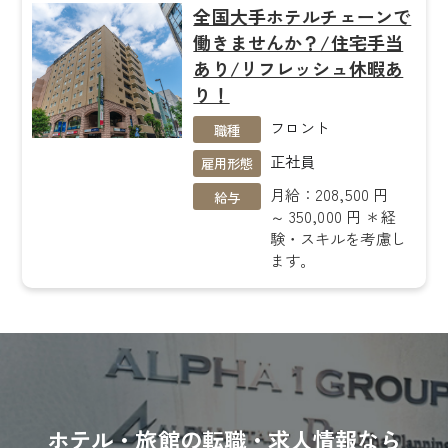
全国大手ホテルチェーンで
働きませんか？/住宅手当
あり/リフレッシュ休暇あ
り！
フロント
職種
正社員
雇用形態
月給：208,500 円
給与
～ 350,000 円 ＊経
験・スキルを考慮し
ます。
ホテル・旅館の転職・求人情報なら