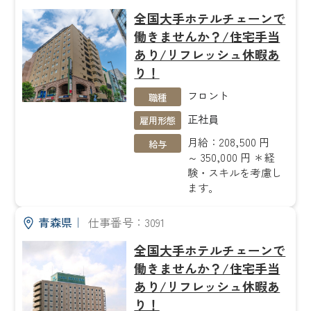
全国大手ホテルチェーンで
働きませんか？/住宅手当
あり/リフレッシュ休暇あ
り！
フロント
職種
正社員
雇用形態
月給：208,500 円
給与
～ 350,000 円 ＊経
験・スキルを考慮し
ます。
青森県
｜
仕事番号：3091
全国大手ホテルチェーンで
働きませんか？/住宅手当
あり/リフレッシュ休暇あ
り！