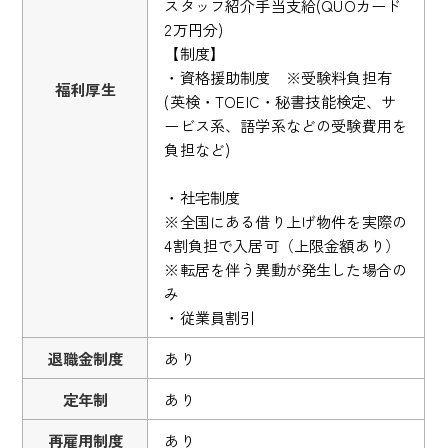
スタッフ紹介手当支給(QUOカード
2万円分)
【制度】
・資格援助制度 ※受験料負担有
福利厚生
(英検・TOEIC・秘書技能検定、サ
ービス系、語学系などの受験費用を
負担など)
・社宅制度
※全国にある借り上げ物件を実際の
4割負担で入居可（上限金額あり）
※転居を伴う異動が発生した場合の
み
・従業員割引
退職金制度
あり
定年制
あり
再雇用制度
あり