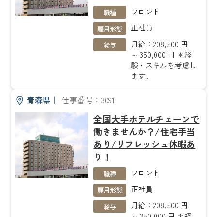
フロント
職種
正社員
雇用形態
月給：208,500 円
給与
～ 350,000 円 ＊経
験・スキルを考慮し
ます。
青森県
｜
仕事番号：3091
全国大手ホテルチェーンで
働きませんか？/住宅手当
あり/リフレッシュ休暇あ
り！
フロント
職種
正社員
雇用形態
月給：208,500 円
給与
～ 350,000 円 ＊経