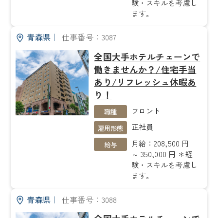
験・スキルを考慮し
ます。
青森県
｜
仕事番号：3087
全国大手ホテルチェーンで
働きませんか？/住宅手当
あり/リフレッシュ休暇あ
り！
フロント
職種
正社員
雇用形態
月給：208,500 円
給与
～ 350,000 円 ＊経
験・スキルを考慮し
ます。
青森県
｜
仕事番号：3088