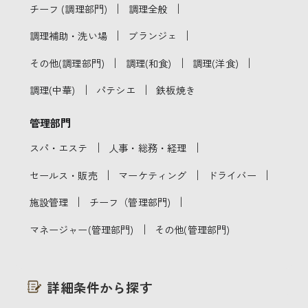
｜
｜
チーフ (調理部門)
調理全般
｜
｜
調理補助・洗い場
ブランジェ
｜
｜
｜
その他(調理部門)
調理(和食)
調理(洋食)
｜
｜
調理(中華)
パテシエ
鉄板焼き
管理部門
｜
｜
スパ・エステ
人事・総務・経理
｜
｜
｜
セールス・販売
マーケティング
ドライバー
｜
｜
施設管理
チーフ（管理部門)
｜
マネージャー(管理部門)
その他(管理部門)
詳細条件から探す