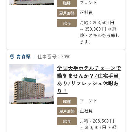
フロント
職種
正社員
雇用形態
月給：208,500 円
給与
～ 350,000 円 ＊経
験・スキルを考慮し
ます。
青森県
｜
仕事番号：3090
全国大手ホテルチェーンで
働きませんか？/住宅手当
あり/リフレッシュ休暇あ
り！
フロント
職種
正社員
雇用形態
月給：208,500 円
給与
～ 350,000 円 ＊経