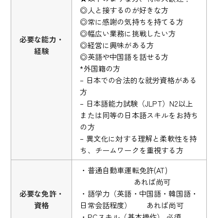
◎人と接するのが好きな方
◎常に感謝の気持ちを持てる方
◎幅広い業務に挑戦したい方
必要な能力・
◎経営に興味がある方
経験
◎英語や中国語を話せる方
*外国籍の方
– 日本での合法的な就労資格がある
方
– 日本語能力試験（JLPT）N2以上
または同等の日本語スキルをお持ち
の方
– 異文化に対する理解と柔軟性を持
ち、チームワークを重視する方
・普通自動車運転免許(AT)
あれば尚可
必要な免許・
・語学力（英語・中国語・韓国語・
資格
日常会話程度） あれば尚可
・PCスキル（基本操作） 必須