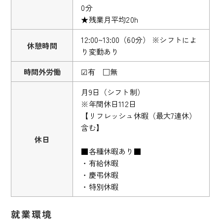
0分
★残業月平均20h
12:00~13:00（60分） ※シフトによ
休憩時間
り変動あり
時間外労働
☑有 □無
月9日（シフト制）
※年間休日112日
【リフレッシュ休暇（最大7連休）
含む】
休日
■各種休暇あり■
・有給休暇
・慶弔休暇
・特別休暇
就業環境