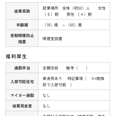
就業場所 全体（約50）人 女性
従業員数
（ 6 ）割 男性 ( 4 ）割
年齢層
（18）歳 ～（65）歳
受動喫煙防止
喫煙室設置
措置
福利厚生
通勤手当
全額支給 備考（ ）
単身用あり 特記事項（ ※4割負
入居可能住宅
担で入居可能 ）
マイカー通勤
なし
従業員食堂
なし