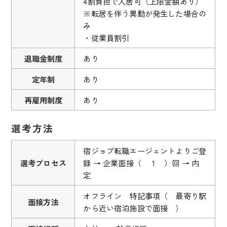
4割負担で入居可（上限金額あり）
※転居を伴う異動が発生した場合の
み
・従業員割引
退職金制度
あり
定年制
あり
再雇用制度
あり
選考方法
宿ジョブ転職エージェントよりご登
選考プロセス
録 → 企業面接（ １ ）回 → 内
定
オフライン 特記事項（ 最寄り駅
面接方法
から近い宿泊施設で面接 ）