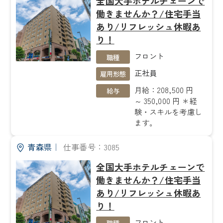
全国大手ホテルチェーンで
働きませんか？/住宅手当
あり/リフレッシュ休暇あ
り！
フロント
職種
正社員
雇用形態
月給：208,500 円
給与
～ 350,000 円 ＊経
験・スキルを考慮し
ます。
青森県
｜
仕事番号：3085
全国大手ホテルチェーンで
働きませんか？/住宅手当
あり/リフレッシュ休暇あ
り！
フロント