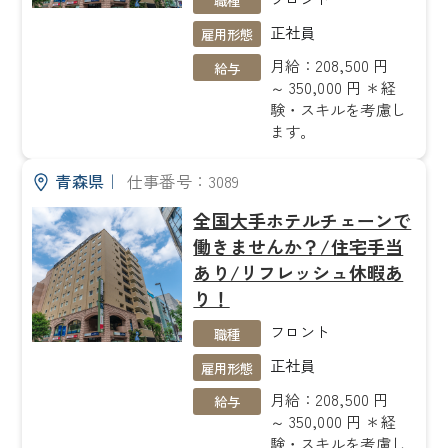
職種
正社員
雇用形態
月給：208,500 円
給与
～ 350,000 円 ＊経
験・スキルを考慮し
ます。
青森県
｜
仕事番号：3089
全国大手ホテルチェーンで
働きませんか？/住宅手当
あり/リフレッシュ休暇あ
り！
フロント
職種
正社員
雇用形態
月給：208,500 円
給与
～ 350,000 円 ＊経
験・スキルを考慮し