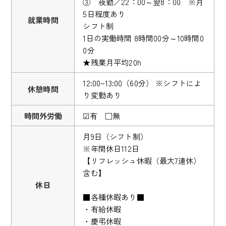
③ 夜勤／22：00～翌8：00 ※月
5日程度あり
就業時間
シフト制
1日の実働時間 8時間00分～10時間0
0分
★残業月平均20h
12:00~13:00（60分） ※シフトによ
休憩時間
り変動あり
時間外労働
☑有 □無
月9日（シフト制）
※年間休日112日
【リフレッシュ休暇（最大7連休）
含む】
休日
■各種休暇あり■
・有給休暇
・慶弔休暇