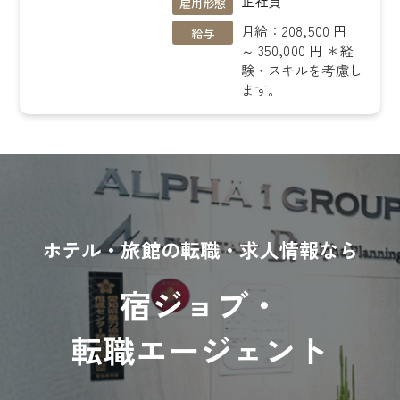
正社員
雇用形態
月給：208,500 円
給与
～ 350,000 円 ＊経
験・スキルを考慮し
ます。
ホテル・旅館の転職・求人情報なら
宿ジョブ・
転職エージェント