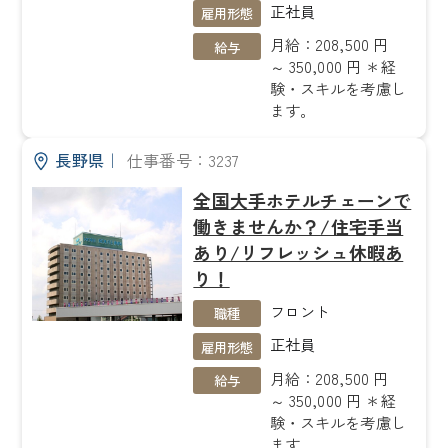
正社員
雇用形態
月給：208,500 円
給与
～ 350,000 円 ＊経
験・スキルを考慮し
ます。
長野県
｜
仕事番号：3237
全国大手ホテルチェーンで
働きませんか？/住宅手当
あり/リフレッシュ休暇あ
り！
フロント
職種
正社員
雇用形態
月給：208,500 円
給与
～ 350,000 円 ＊経
験・スキルを考慮し
ます。