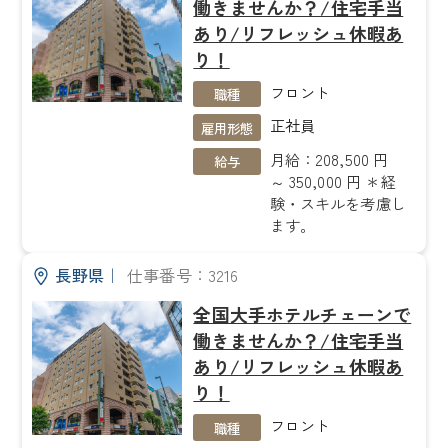
働きませんか？/住宅手当
あり/リフレッシュ休暇あ
り！
フロント
職種
正社員
雇用形態
月給：208,500 円
給与
～ 350,000 円 ＊経
験・スキルを考慮し
ます。
長野県
｜
仕事番号：3216
全国大手ホテルチェーンで
働きませんか？/住宅手当
あり/リフレッシュ休暇あ
り！
フロント
職種