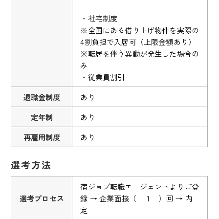
・社宅制度
※全国にある借り上げ物件を実際の
4割負担で入居可（上限金額あり）
※転居を伴う異動が発生した場合の
み
・従業員割引
退職金制度
あり
定年制
あり
再雇用制度
あり
選考方法
宿ジョブ転職エージェントよりご登
選考プロセス
録 → 企業面接（ １ ）回 → 内
定