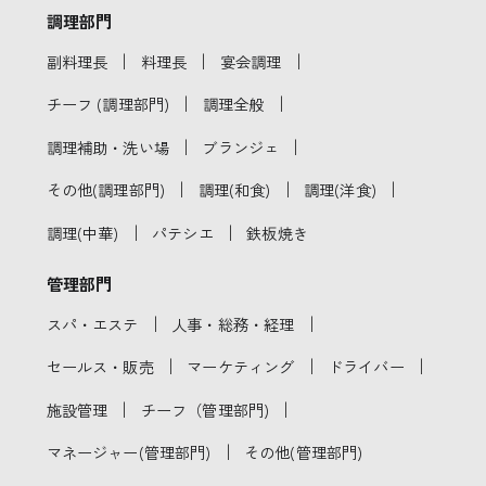
調理部門
｜
｜
｜
副料理長
料理長
宴会調理
｜
｜
チーフ (調理部門)
調理全般
｜
｜
調理補助・洗い場
ブランジェ
｜
｜
｜
その他(調理部門)
調理(和食)
調理(洋食)
｜
｜
調理(中華)
パテシエ
鉄板焼き
管理部門
｜
｜
スパ・エステ
人事・総務・経理
｜
｜
｜
セールス・販売
マーケティング
ドライバー
｜
｜
施設管理
チーフ（管理部門)
｜
マネージャー(管理部門)
その他(管理部門)