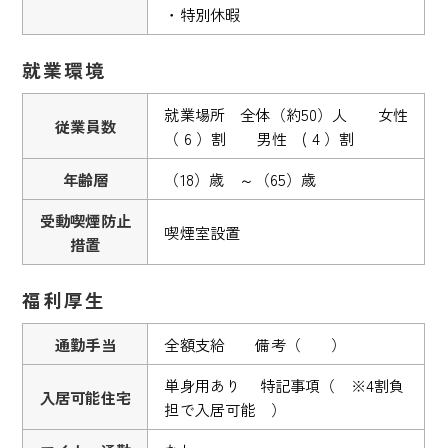
・特別休暇
就業環境
就業場所 全体（約50）人 女性
従業員数
（ 6 ）割 男性 ( 4 ）割
年齢層
（18）歳 ～（65）歳
受動喫煙防止
喫煙室設置
措置
福利厚生
通勤手当
全額支給 備考（ ）
単身用あり 特記事項（ ※4割負
入居可能住宅
担で入居可能 ）