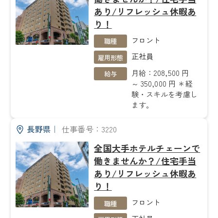
あり/リフレッシュ休暇あ
り！
フロント
職種
正社員
雇用形態
月給：208,500 円
給与
～ 350,000 円 ＊経
験・スキルを考慮し
ます。
長野県
｜
仕事番号：3220
全国大手ホテルチェーンで
働きませんか？/住宅手当
あり/リフレッシュ休暇あ
り！
フロント
職種