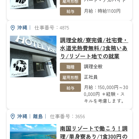
パート・アルバイト
雇用形態
月給：時給1100円
給与
沖縄
｜
仕事番号：4875
調理全般/寮完備/社宅費・
水道光熱費無料/3食賄いあ
り/リゾート地での就業
調理全般
職種
正社員
雇用形態
月給：150,000円～30
給与
0,000円 ＊経験・ス
キルを考慮します。
沖縄
｜
離島
｜
仕事番号：3656
南国リゾートで働こう！調
理/単身寮あり/1食300円の