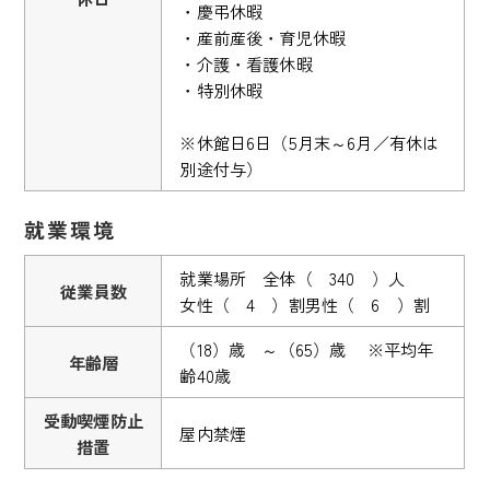
・慶弔休暇
・産前産後・育児休暇
・介護・看護休暇
・特別休暇
※休館日6日（5月末～6月／有休は
別途付与）
就業環境
就業場所 全体（ 340 ）人
従業員数
女性（ 4 ）割男性（ 6 ）割
（18）歳 ～（65）歳 ※平均年
年齢層
齢40歳
受動喫煙防止
屋内禁煙
措置