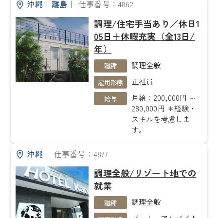
沖縄
｜
離島
｜
仕事番号：4862
調理/住宅手当あり／休日1
05日＋休暇充実（全13日/
年）
調理全般
職種
正社員
雇用形態
月給：200,000円 ～
給与
280,000円 ＊経験・
スキルを考慮しま
す。
沖縄
｜
仕事番号：4877
調理全般/リゾート地での
就業
調理全般
職種