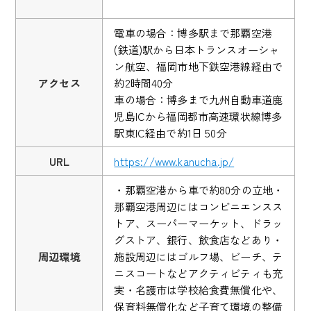
電車の場合：博多駅まで那覇空港
(鉄道)駅から日本トランスオーシャ
ン航空、福岡市地下鉄空港線経由で
アクセス
約2時間40分
車の場合：博多まで九州自動車道鹿
児島ICから福岡都市高速環状線博多
駅東IC経由で約1日 50分
URL
https://www.kanucha.jp/
・那覇空港から車で約80分の立地・
那覇空港周辺にはコンビニエンスス
トア、スーパーマーケット、ドラッ
グストア、銀行、飲食店などあり・
周辺環境
施設周辺にはゴルフ場、ビーチ、テ
ニスコートなどアクティビティも充
実・名護市は学校給食費無償化や、
保育料無償化など子育て環境の整備