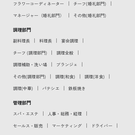
｜
｜
フラワーコーディネーター
チーフ(婚礼部門)
｜
マネージャー（婚礼部門）
その他(婚礼部門)
調理部門
｜
｜
｜
副料理長
料理長
宴会調理
｜
｜
チーフ (調理部門)
調理全般
｜
｜
調理補助・洗い場
ブランジェ
｜
｜
｜
その他(調理部門)
調理(和食)
調理(洋食)
｜
｜
調理(中華)
パテシエ
鉄板焼き
管理部門
｜
｜
スパ・エステ
人事・総務・経理
｜
｜
｜
セールス・販売
マーケティング
ドライバー