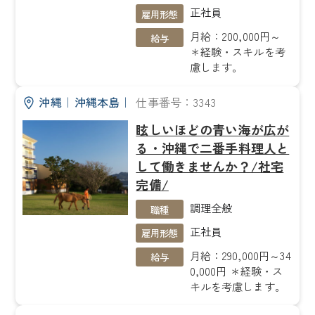
正社員
雇用形態
月給：200,000円～
給与
＊経験・スキルを考
慮します。
沖縄
｜
沖縄本島
｜
仕事番号：3343
眩しいほどの青い海が広が
る・沖縄で二番手料理人と
して働きませんか？/社宅
完備/
調理全般
職種
正社員
雇用形態
月給：290,000円～34
給与
0,000円 ＊経験・ス
キルを考慮します。