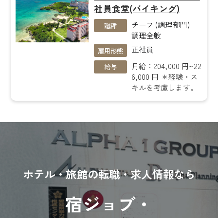
社員食堂(バイキング)
チーフ (調理部門)
職種
調理全般
正社員
雇用形態
月給：204,000 円~22
給与
6,000 円 ＊経験・ス
キルを考慮します。
ホテル・旅館の転職・求人情報なら
宿ジョブ・