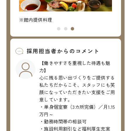
※館内提供料理
※館内
採用担当者からのコメント
【働きやすさを重視した待遇も魅
力】
心に残る思い出づくりをご提供する
私たちだからこそ、スタッフにも笑
顔になっていただきたい支援をご用
意しています。
・単身個室寮（3カ所完備）／月1.15
万円～
・勤務時間帯の相談可
・施設利用割引など福利厚生充実