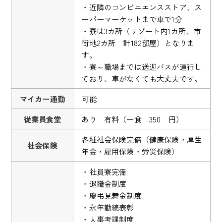
・近隣のコンビニエンスストア、ス
ーパーマーケットまで車で1分
・寮は3カ所（リゾート内1カ所、市
街地2カ所 計182部屋）となりま
す。
・寮～職場までは送迎バスが運行し
ており、車がなくても大丈夫です。
マイカー通勤
可能
従業員食堂
あり 有料（一食 350 円）
各種社会保険完備（健康保険・厚生
社会保険
年金・雇用保険・労災保険）
・社員寮完備
・退職金制度
・慶弔見舞金制度
・永年勤続表彰
・人事考課制度