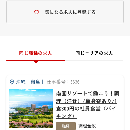
気になる求人に登録する
同じ職種の求人
同じエリアの求人
沖縄
｜
離島
｜
仕事番号：3636
南国リゾートで働こう！調
理（洋食）/単身寮あり/1
食300円の社員食堂（バイ
キング）
調理全般
職種