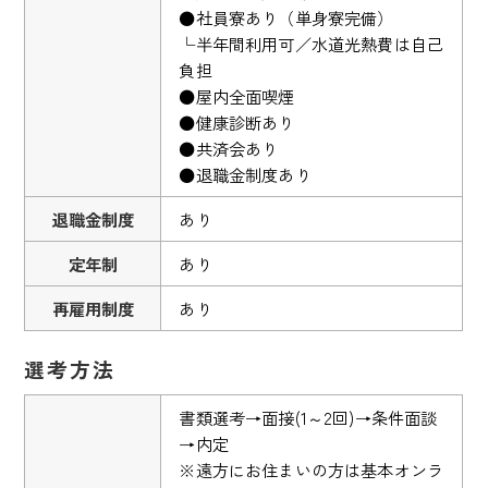
●社員寮あり（単身寮完備）
└半年間利用可／水道光熱費は自己
負担
●屋内全面喫煙
●健康診断あり
●共済会あり
●退職金制度あり
退職金制度
あり
定年制
あり
再雇用制度
あり
選考方法
書類選考→面接(1～2回)→条件面談
→内定
※遠方にお住まいの方は基本オンラ