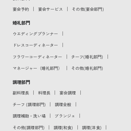
｜
｜
宴会予約
宴会サービス
その他(宴会部門)
婚礼部門
｜
ウエディングプランナー
｜
ドレスコーディネーター
｜
｜
フラワーコーディネーター
チーフ(婚礼部門)
｜
マネージャー（婚礼部門）
その他(婚礼部門)
調理部門
｜
｜
｜
副料理長
料理長
宴会調理
｜
｜
チーフ (調理部門)
調理全般
｜
｜
調理補助・洗い場
ブランジェ
｜
｜
｜
その他(調理部門)
調理(和食)
調理(洋食)