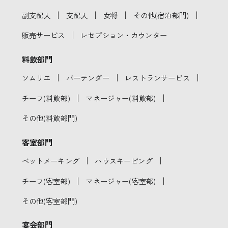
｜
｜
｜
｜
副支配人
支配人
女将
その他(宿泊部門)
｜
販売サービス
レセプション・カウンター
料飲部門
｜
｜
｜
ソムリエ
バーテンダー
レストランサービス
｜
｜
チーフ(料飲部)
マネージャー(料飲部)
その他(料飲部門)
客室部門
｜
｜
ベットメーキング
ハウスキーピング
｜
｜
チーフ(客室部)
マネージャー(客室部)
その他(客室部門)
宴会部門