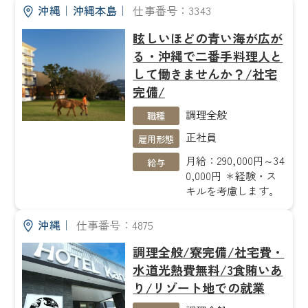
沖縄
｜
沖縄本島
｜
仕事番号：3343
眩しいほどの青い海が広が
る・沖縄で二番手料理人と
して働きませんか？/社宅
完備/
調理全般
職種
正社員
雇用形態
月給：290,000円～34
給与
0,000円 ＊経験・ス
キルを考慮します。
沖縄
｜
仕事番号：4875
調理全般/寮完備/社宅費・
水道光熱費無料/3食賄いあ
り/リゾート地での就業