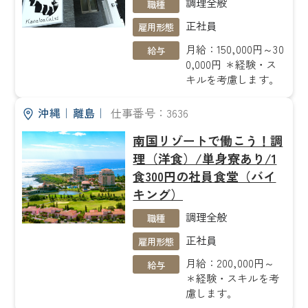
調理全般
職種
正社員
雇用形態
月給：150,000円～30
給与
0,000円 ＊経験・ス
キルを考慮します。
沖縄
｜
離島
｜
仕事番号：3636
南国リゾートで働こう！調
理（洋食）/単身寮あり/1
食300円の社員食堂（バイ
キング）
調理全般
職種
正社員
雇用形態
月給：200,000円～
給与
＊経験・スキルを考
慮します。