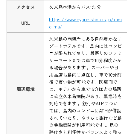
アクセス
久米島空港からバスで3分
https://www.cypresshotels.jp/kum
URL
ejima/
久米島の西海岸にある自然豊かなリ
ゾートホテルです。島内にはコンビ
ニが限られており、最寄りのファミ
リーマートまでは車で10分程度かか
る場合があります 。スーパーや日
用品店も島内に点在し、車で10分前
後で買い物が可能です。医療面で
周辺環境
は、ホテルから車で15分ほどの場所
に公立久米島病院があり、緊急時も
対応できます 。銀行やATMについ
ては、島内のコンビニにATMが併設
されていたり、ゆうちょ銀行など島
の金融機関が利用可能です 。島の
静けさと利便性がバランスよく整っ