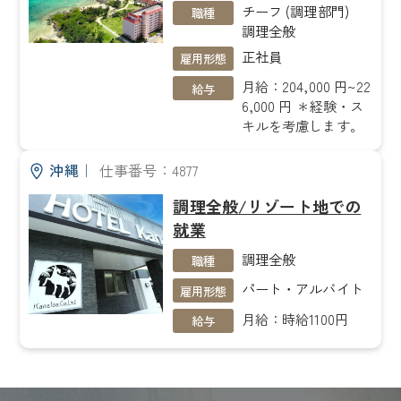
チーフ (調理部門)
職種
調理全般
正社員
雇用形態
月給：204,000 円~22
給与
6,000 円 ＊経験・ス
キルを考慮します。
沖縄
｜
仕事番号：4877
調理全般/リゾート地での
就業
調理全般
職種
パート・アルバイト
雇用形態
月給：時給1100円
給与