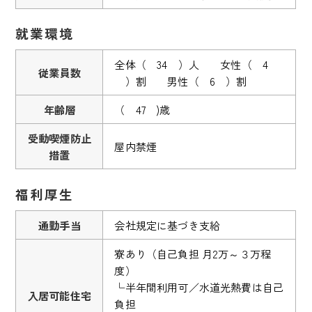
就業環境
全体（ 34 ）人 女性（ 4
従業員数
）割 男性（ 6 ）割
年齢層
（ 47 )歳
受動喫煙防止
屋内禁煙
措置
福利厚生
通勤手当
会社規定に基づき支給
寮あり（自己負担 月2万～３万程
度）
└半年間利用可／水道光熱費は自己
入居可能住宅
負担