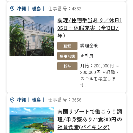
沖縄
｜
離島
｜
仕事番号：4862
調理/住宅手当あり／休日1
05日＋休暇充実（全13日/
年）
調理全般
職種
正社員
雇用形態
月給：200,000円 ～
給与
280,000円 ＊経験・
スキルを考慮しま
す。
沖縄
｜
離島
｜
仕事番号：3656
南国リゾートで働こう！調
理/単身寮あり/1食300円の
社員食堂(バイキング)