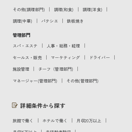
｜
｜
｜
その他(調理部門)
調理(和食)
調理(洋食)
｜
｜
調理(中華)
パテシエ
鉄板焼き
管理部門
｜
｜
スパ・エステ
人事・総務・経理
｜
｜
｜
セールス・販売
マーケティング
ドライバー
｜
｜
施設管理
チーフ（管理部門)
｜
マネージャー(管理部門)
その他(管理部門)
詳細条件から探す
｜
｜
｜
旅館で働く
ホテルで働く
月収20万以上
｜
｜
月収25万以上
未経験者歓迎