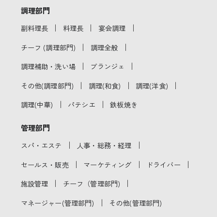
調理部門
｜
｜
｜
副料理長
料理長
宴会調理
｜
｜
チーフ (調理部門)
調理全般
｜
｜
調理補助・洗い場
ブランジェ
｜
｜
｜
その他(調理部門)
調理(和食)
調理(洋食)
｜
｜
調理(中華)
パテシエ
鉄板焼き
管理部門
｜
｜
スパ・エステ
人事・総務・経理
｜
｜
｜
セールス・販売
マーケティング
ドライバー
｜
｜
施設管理
チーフ（管理部門)
｜
マネージャー(管理部門)
その他(管理部門)