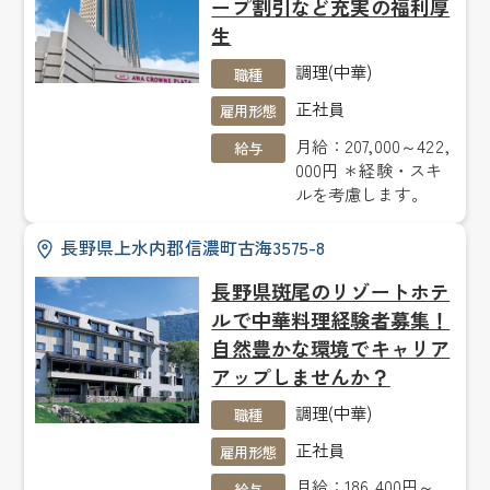
ープ割引など充実の福利厚
生
調理(中華)
職種
正社員
雇用形態
月給：207,000～422,
給与
000円 ＊経験・スキ
ルを考慮します。
長野県上水内郡信濃町古海3575-8
長野県斑尾のリゾートホテ
ルで中華料理経験者募集！
自然豊かな環境でキャリア
アップしませんか？
調理(中華)
職種
正社員
雇用形態
月給：186,400円～
給与