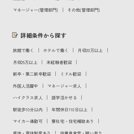
｜
マネージャー(管理部門)
その他(管理部門)
詳細条件から探す
｜
｜
｜
旅館で働く
ホテルで働く
月収20万以上
｜
｜
月収25万以上
未経験者歓迎
｜
｜
新卒・第二新卒歓迎
ミドル歓迎
｜
｜
外国人活躍中
マネージャー求人
｜
｜
ハイクラス求人
語学活かせる
｜
｜
駅徒歩10分以内
年間休日110日以上
｜
｜
マイカー通勤可
寮社宅・住宅補助あり
｜
産休・育休制度あり
従業員食堂・賄い有り