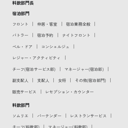
料飲部門長
宿泊部門
｜
｜
｜
フロント
仲居・客室
宿泊業務全般
｜
｜
｜
バトラー
宿泊予約
ナイトフロント
｜
｜
ベル・ドア
コンシェルジュ
｜
レジャー・アクティビティ
｜
｜
チーフ(宿泊サービス部)
マネージャー(宿泊部)
｜
｜
｜
｜
副支配人
支配人
女将
その他(宿泊部門)
｜
販売サービス
レセプション・カウンター
料飲部門
｜
｜
｜
ソムリエ
バーテンダー
レストランサービス
｜
｜
チーフ(料飲部)
マネージャー(料飲部)