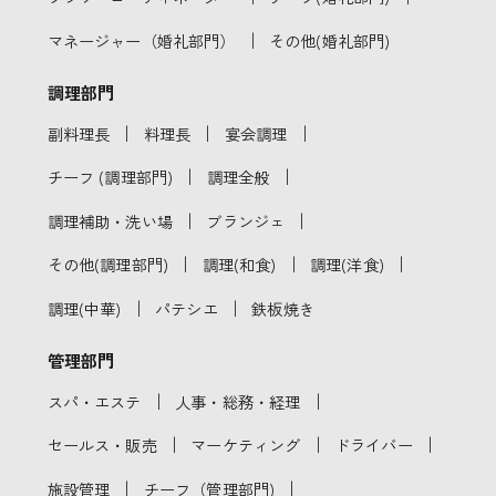
｜
マネージャー（婚礼部門）
その他(婚礼部門)
調理部門
｜
｜
｜
副料理長
料理長
宴会調理
｜
｜
チーフ (調理部門)
調理全般
｜
｜
調理補助・洗い場
ブランジェ
｜
｜
｜
その他(調理部門)
調理(和食)
調理(洋食)
｜
｜
調理(中華)
パテシエ
鉄板焼き
管理部門
｜
｜
スパ・エステ
人事・総務・経理
｜
｜
｜
セールス・販売
マーケティング
ドライバー
｜
｜
施設管理
チーフ（管理部門)