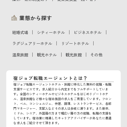
業態から探す
｜
｜
｜
結婚式場
シティーホテル
ビジネスホテル
｜
｜
ラグジュアリーホテル
リゾートホテル
｜
｜
｜
温泉旅館
観光ホテル
観光旅館
その他
宿ジョブ転職エージェントとは？
宿ジョブ転職エージェントホテル・旅館に特化した無料の就職・転職
支援サービスです。求人紹介から内定までをフルサポートしていま
す。全国のシティーホテルやビジネスホテルをはじめリゾートホテ
ル、温泉旅館など様々な宿泊施設の求人をご用意しています。フロン
ト、ベル、コンシェルジュ、仲居、調理、レストランサービス、各部
門マネージャー、支配人などその求人は多岐に渡ります。また新卒、
ミドル、シニア、外国籍の方まで幅広い層の方の就職、転職の支援を
しています。宿泊業に精通したキャリアアドバイザーがあなたに最適
な求人をご紹介させて頂きます。