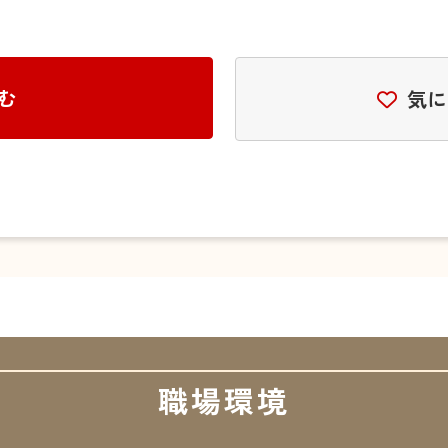
む
気に
職場環境