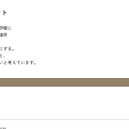
ント
評価に
場所
にする。
と、
いと考えています。
870