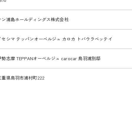
サン浦島ホールディングス株式会社
イセシマ テッパンオーベルジュ カロカ トバウラベッテイ
伊勢志摩 TEPPANオーベルジュ carocar 鳥羽浦別邸
三重県鳥羽市浦村町222