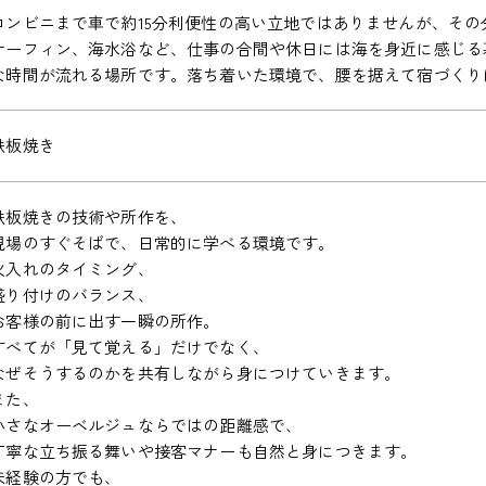
コンビニまで車で約15分利便性の高い立地ではありませんが、そ
サーフィン、海水浴など、仕事の合間や休日には海を身近に感じる
な時間が流れる場所です。落ち着いた環境で、腰を据えて宿づくり
鉄板焼き
鉄板焼きの技術や所作を、
現場のすぐそばで、日常的に学べる環境です。
火入れのタイミング、
盛り付けのバランス、
お客様の前に出す一瞬の所作。
すべてが「見て覚える」だけでなく、
なぜそうするのかを共有しながら身につけていきます。
また、
小さなオーベルジュならではの距離感で、
丁寧な立ち振る舞いや接客マナーも自然と身につきます。
未経験の方でも、