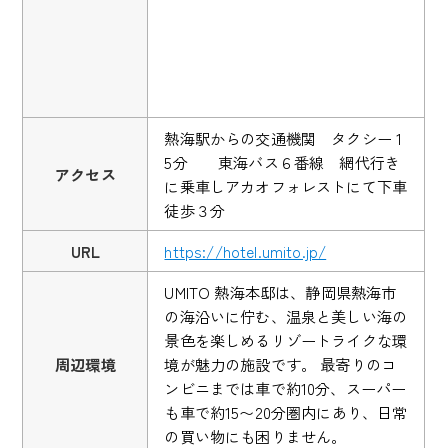
熱海駅からの交通機関 タクシー 1
5分 東海バス６番線 網代行き
アクセス
に乗車しアカオフォレストにて下車
徒歩３分
URL
https://hotel.umito.jp/
UMITO 熱海本邸は、静岡県熱海市
の海沿いに佇む、温泉と美しい海の
景色を楽しめるリゾートライクな環
周辺環境
境が魅力の施設です。 最寄りのコ
ンビニまでは車で約10分、スーパー
も車で約15〜20分圏内にあり、日常
の買い物にも困りません。