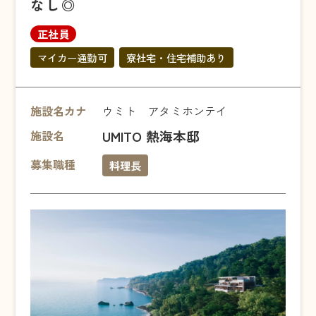
なし◎
正社員
マイカー通勤可
寮社宅・住宅補助あり
施設名カナ
ウミト アタミホンテイ
UMITO 熱海本邸
施設名
募集職種
料理長