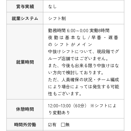
賞与実績
なし
就業システム
シフト制
勤務時間 6:00～0:00 実働8時間
夜 勤 は 基 本 な し / 早 番 ・ 遅 番
の シ フ ト が メ イ ン
中抜けシフトについて、現段階でグ
ループ店舗ではございません。
就業時間
また、今後も出来る限り中抜けはな
い方向で検討しております。
ただ、人員確保の状況・チーム編成
により場合によっては発生する可能
性もございます。
12:00~13:00（60分） ※シフトによ
休憩時間
り変動あり
時間外労働
☑有 □無