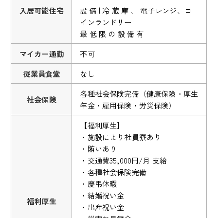
入居可能住宅
設 備 | 冷 蔵 庫 、 電子レンジ、コ
インランドリー
最 低 限 の 設 備 有
マイカー通勤
不可
従業員食堂
なし
各種社会保険完備（健康保険・厚生
社会保険
年金・雇用保険・労災保険）
【福利厚生】
・施設により社員寮あり
・賄いあり
・交通費35,000円/月 支給
・各種社会保険完備
・慶弔休暇
・結婚祝い金
福利厚生
・出産祝い金