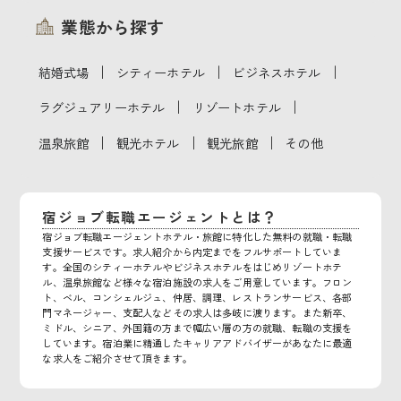
業態から探す
｜
｜
｜
結婚式場
シティーホテル
ビジネスホテル
｜
｜
ラグジュアリーホテル
リゾートホテル
｜
｜
｜
温泉旅館
観光ホテル
観光旅館
その他
宿ジョブ転職エージェントとは？
宿ジョブ転職エージェントホテル・旅館に特化した無料の就職・転職
支援サービスです。求人紹介から内定までをフルサポートしていま
す。全国のシティーホテルやビジネスホテルをはじめリゾートホテ
ル、温泉旅館など様々な宿泊施設の求人をご用意しています。フロン
ト、ベル、コンシェルジュ、仲居、調理、レストランサービス、各部
門マネージャー、支配人などその求人は多岐に渡ります。また新卒、
ミドル、シニア、外国籍の方まで幅広い層の方の就職、転職の支援を
しています。宿泊業に精通したキャリアアドバイザーがあなたに最適
な求人をご紹介させて頂きます。