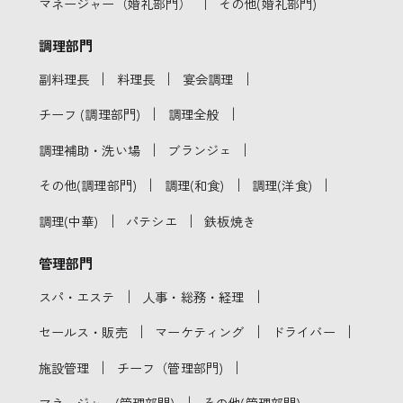
｜
マネージャー（婚礼部門）
その他(婚礼部門)
調理部門
｜
｜
｜
副料理長
料理長
宴会調理
｜
｜
チーフ (調理部門)
調理全般
｜
｜
調理補助・洗い場
ブランジェ
｜
｜
｜
その他(調理部門)
調理(和食)
調理(洋食)
｜
｜
調理(中華)
パテシエ
鉄板焼き
管理部門
｜
｜
スパ・エステ
人事・総務・経理
｜
｜
｜
セールス・販売
マーケティング
ドライバー
｜
｜
施設管理
チーフ（管理部門)
｜
マネージャー(管理部門)
その他(管理部門)