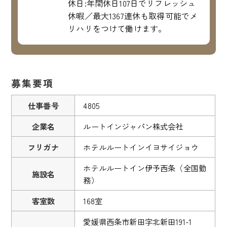
休日:年間休日107日でリフレッシュ
休暇／最大1367連休も取得可能でメ
リハリをつけて働けます。
募集要項
仕事番号
4805
企業名
ルートインジャパン株式会社
フリガナ
ホテルルートインイヨサイジョウ
ホテルルートイン伊予西条（全国勤
施設名
務）
客室数
168室
愛媛県西条市新田字北新田191-1