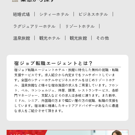
｜
｜
｜
結婚式場
シティーホテル
ビジネスホテル
｜
｜
ラグジュアリーホテル
リゾートホテル
｜
｜
｜
温泉旅館
観光ホテル
観光旅館
その他
宿ジョブ転職エージェントとは？
宿ジョブ転職エージェントホテル・旅館に特化した無料の就職・転職
支援サービスです。求人紹介から内定までをフルサポートしていま
す。全国のシティーホテルやビジネスホテルをはじめリゾートホテ
ル、温泉旅館など様々な宿泊施設の求人をご用意しています。フロン
ト、ベル、コンシェルジュ、仲居、調理、レストランサービス、各部
門マネージャー、支配人などその求人は多岐に渡ります。また新卒、
ミドル、シニア、外国籍の方まで幅広い層の方の就職、転職の支援を
しています。宿泊業に精通したキャリアアドバイザーがあなたに最適
な求人をご紹介させて頂きます。