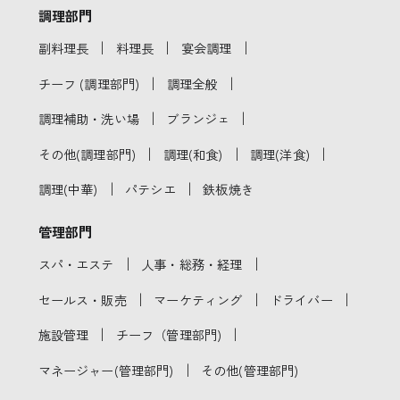
調理部門
｜
｜
｜
副料理長
料理長
宴会調理
｜
｜
チーフ (調理部門)
調理全般
｜
｜
調理補助・洗い場
ブランジェ
｜
｜
｜
その他(調理部門)
調理(和食)
調理(洋食)
｜
｜
調理(中華)
パテシエ
鉄板焼き
管理部門
｜
｜
スパ・エステ
人事・総務・経理
｜
｜
｜
セールス・販売
マーケティング
ドライバー
｜
｜
施設管理
チーフ（管理部門)
｜
マネージャー(管理部門)
その他(管理部門)