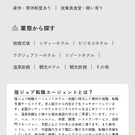
｜
産休・育休制度あり
従業員食堂・賄い有り
業態から探す
｜
｜
｜
結婚式場
シティーホテル
ビジネスホテル
｜
｜
ラグジュアリーホテル
リゾートホテル
｜
｜
｜
温泉旅館
観光ホテル
観光旅館
その他
宿ジョブ転職エージェントとは？
宿ジョブ転職エージェントホテル・旅館に特化した無料の就職・転職
支援サービスです。求人紹介から内定までをフルサポートしていま
す。全国のシティーホテルやビジネスホテルをはじめリゾートホテ
ル、温泉旅館など様々な宿泊施設の求人をご用意しています。フロン
ト、ベル、コンシェルジュ、仲居、調理、レストランサービス、各部
門マネージャー、支配人などその求人は多岐に渡ります。また新卒、
ミドル、シニア、外国籍の方まで幅広い層の方の就職、転職の支援を
しています。宿泊業に精通したキャリアアドバイザーがあなたに最適