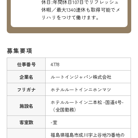
休日:年間休日107日でリフレッシュ
休暇／最大1340連休も取得可能でメ
リハリをつけて働けます。
募集要項
仕事番号
4778
企業名
ルートインジャパン株式会社
フリガナ
ホテルルートインニホンマツ
ホテルルートイン二本松 -国道4号-
施設名
（全国勤務）
客室数
-室
福島県福島市成川字上谷地79番地の