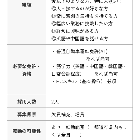
★以下のような方、特に大歓迎！
経験
◎人と接するのが好きな方
◎常に感謝の気持ちを持てる方
◎幅広い業務に挑戦したい方
◎経営に興味がある方
◎英語や中国語を話せる方
・普通自動車運転免許(AT)
あれば尚可
必要な免許・
・語学力（英語・中国語・韓国語・
資格
日常会話程度） あれば尚可
・PCスキル（基本操作） 必須
採用人数
2人
募集背景
欠員補充、増員
あり 転勤範囲（ 都道府県内もし
転勤の可能性
くは全国 ）