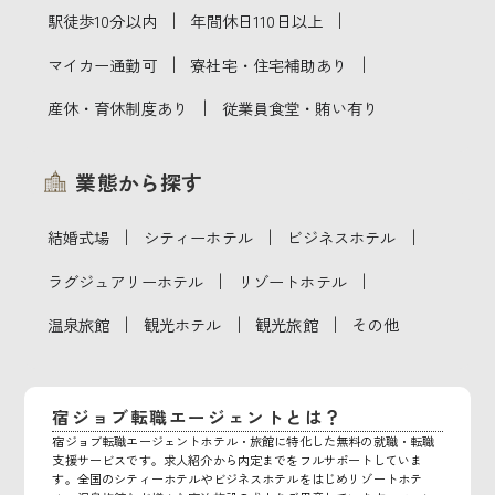
｜
｜
駅徒歩10分以内
年間休日110日以上
｜
｜
マイカー通勤可
寮社宅・住宅補助あり
｜
産休・育休制度あり
従業員食堂・賄い有り
業態から探す
｜
｜
｜
結婚式場
シティーホテル
ビジネスホテル
｜
｜
ラグジュアリーホテル
リゾートホテル
｜
｜
｜
温泉旅館
観光ホテル
観光旅館
その他
宿ジョブ転職エージェントとは？
宿ジョブ転職エージェントホテル・旅館に特化した無料の就職・転職
支援サービスです。求人紹介から内定までをフルサポートしていま
す。全国のシティーホテルやビジネスホテルをはじめリゾートホテ