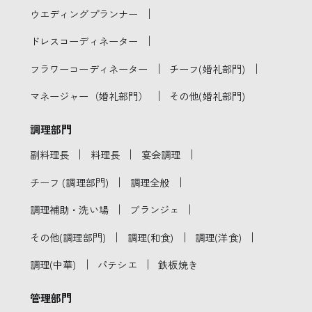
｜
ウエディングプランナー
｜
ドレスコーディネーター
｜
｜
フラワーコーディネーター
チーフ(婚礼部門)
｜
マネージャー（婚礼部門）
その他(婚礼部門)
調理部門
｜
｜
｜
副料理長
料理長
宴会調理
｜
｜
チーフ (調理部門)
調理全般
｜
｜
調理補助・洗い場
ブランジェ
｜
｜
｜
その他(調理部門)
調理(和食)
調理(洋食)
｜
｜
調理(中華)
パテシエ
鉄板焼き
管理部門