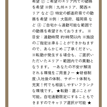
希望 ② ご希望のエリア内での勤務
を希望 ※例：九州エリア、関西エ
リア など ③ 特定の都道府県での勤
務を希望 ※例：大阪府、福岡県 な
ど ④ ご自宅から通勤可能な範囲で
の勤務を希望されております。 ※
目安：通勤時間 約1時間以内 ※施設
のご指定は承ることができかねます
ので、あらかじめご了承ください。
※転勤が発生する場合も、ご選択い
ただいたエリア・範囲内での異動と
なります。 ーあなたの不安が解消
される環境をご用意♪ー ★研修制
度:入社後の体制、サポート体制も
充実！何でも相談しやすいフランク
な環境です。 ★転勤：選ぶことが
可能。自宅通勤限定にすることもで
きますのでキャリア選択が可能 ★