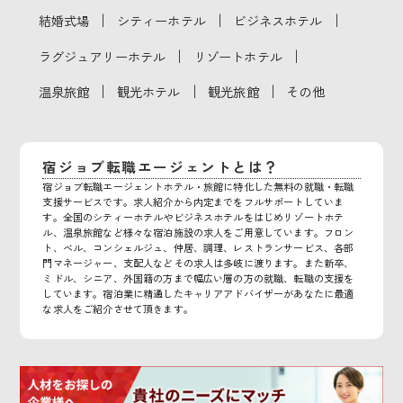
｜
｜
｜
結婚式場
シティーホテル
ビジネスホテル
｜
｜
ラグジュアリーホテル
リゾートホテル
｜
｜
｜
温泉旅館
観光ホテル
観光旅館
その他
宿ジョブ転職エージェントとは？
宿ジョブ転職エージェントホテル・旅館に特化した無料の就職・転職
支援サービスです。求人紹介から内定までをフルサポートしていま
す。全国のシティーホテルやビジネスホテルをはじめリゾートホテ
ル、温泉旅館など様々な宿泊施設の求人をご用意しています。フロン
ト、ベル、コンシェルジュ、仲居、調理、レストランサービス、各部
門マネージャー、支配人などその求人は多岐に渡ります。また新卒、
ミドル、シニア、外国籍の方まで幅広い層の方の就職、転職の支援を
しています。宿泊業に精通したキャリアアドバイザーがあなたに最適
な求人をご紹介させて頂きます。