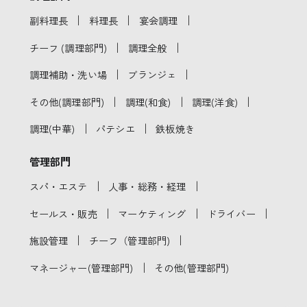
｜
｜
｜
副料理長
料理長
宴会調理
｜
｜
チーフ (調理部門)
調理全般
｜
｜
調理補助・洗い場
ブランジェ
｜
｜
｜
その他(調理部門)
調理(和食)
調理(洋食)
｜
｜
調理(中華)
パテシエ
鉄板焼き
管理部門
｜
｜
スパ・エステ
人事・総務・経理
｜
｜
｜
セールス・販売
マーケティング
ドライバー
｜
｜
施設管理
チーフ（管理部門)
｜
マネージャー(管理部門)
その他(管理部門)