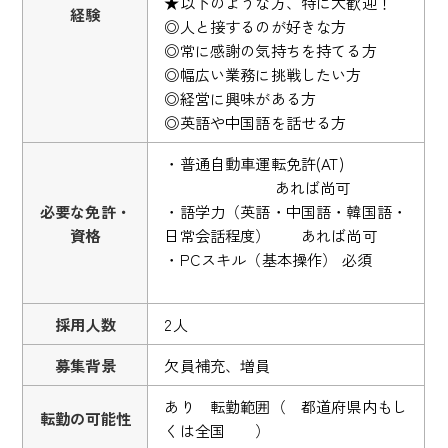
★以下のような方、特に大歓迎！
経験
◎人と接するのが好きな方
◎常に感謝の気持ちを持てる方
◎幅広い業務に挑戦したい方
◎経営に興味がある方
◎英語や中国語を話せる方
・普通自動車運転免許(AT)
あれば尚可
必要な免許・
・語学力（英語・中国語・韓国語・
資格
日常会話程度） あれば尚可
・PCスキル（基本操作） 必須
採用人数
2人
募集背景
欠員補充、増員
あり 転勤範囲（ 都道府県内もし
転勤の可能性
くは全国 ）