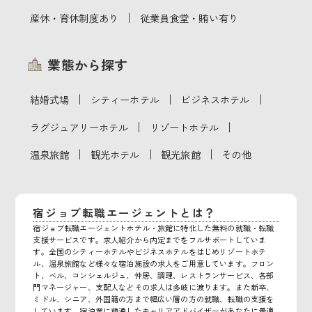
｜
産休・育休制度あり
従業員食堂・賄い有り
業態から探す
｜
｜
｜
結婚式場
シティーホテル
ビジネスホテル
｜
｜
ラグジュアリーホテル
リゾートホテル
｜
｜
｜
温泉旅館
観光ホテル
観光旅館
その他
宿ジョブ転職エージェントとは？
宿ジョブ転職エージェントホテル・旅館に特化した無料の就職・転職
支援サービスです。求人紹介から内定までをフルサポートしていま
す。全国のシティーホテルやビジネスホテルをはじめリゾートホテ
ル、温泉旅館など様々な宿泊施設の求人をご用意しています。フロン
ト、ベル、コンシェルジュ、仲居、調理、レストランサービス、各部
門マネージャー、支配人などその求人は多岐に渡ります。また新卒、
ミドル、シニア、外国籍の方まで幅広い層の方の就職、転職の支援を
しています。宿泊業に精通したキャリアアドバイザーがあなたに最適