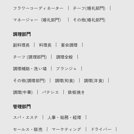
｜
｜
フラワーコーディネーター
チーフ(婚礼部門)
｜
マネージャー（婚礼部門）
その他(婚礼部門)
調理部門
｜
｜
｜
副料理長
料理長
宴会調理
｜
｜
チーフ (調理部門)
調理全般
｜
｜
調理補助・洗い場
ブランジェ
｜
｜
｜
その他(調理部門)
調理(和食)
調理(洋食)
｜
｜
調理(中華)
パテシエ
鉄板焼き
管理部門
｜
｜
スパ・エステ
人事・総務・経理
｜
｜
｜
セールス・販売
マーケティング
ドライバー