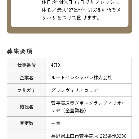
休日:年間休日107日でリフレッシュ
休暇／最大1272連休も取得可能でメ
リハリをつけて働けます。
募集要項
仕事番号
4710
企業名
ルートインジャパン株式会社
フリガナ
グランヴィリオロッヂ
菅平高原奥ダボスグランヴィリオロ
施設名
ッヂ（全国勤務）
客室数
ー室
長野県上田市菅平高原1223番地3280