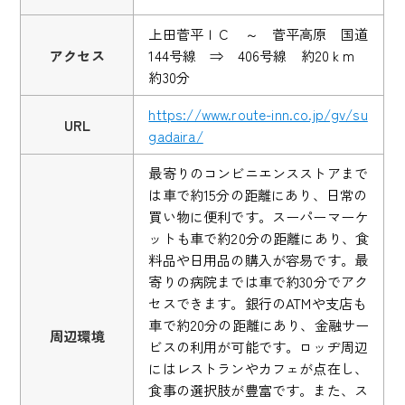
上田菅平ＩＣ ～ 菅平高原 国道
アクセス
144号線 ⇒ 406号線 約20ｋm
約30分
https://www.route-inn.co.jp/gv/su
URL
gadaira/
最寄りのコンビニエンスストアまで
は車で約15分の距離にあり、日常の
買い物に便利です。スーパーマーケ
ットも車で約20分の距離にあり、食
料品や日用品の購入が容易です。最
寄りの病院までは車で約30分でアク
セスできます。銀行のATMや支店も
車で約20分の距離にあり、金融サー
周辺環境
ビスの利用が可能です。ロッヂ周辺
にはレストランやカフェが点在し、
食事の選択肢が豊富です。また、ス