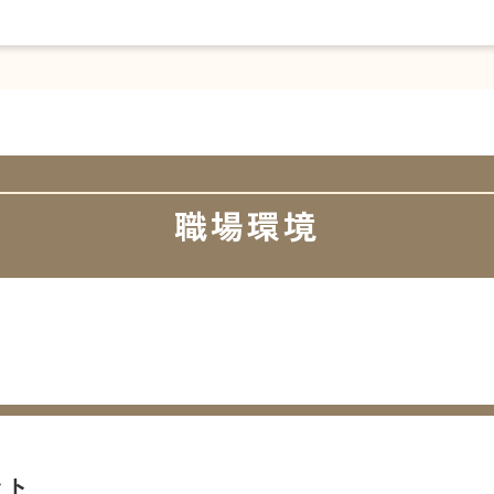
職場環境
ント