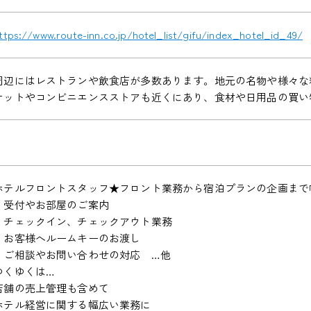
ttps://www.route-inn.co.jp/hotel_list/gifu/index_hotel_id_49/
周辺にはレストランや飲食店が多数あります。地元の名物や様々な
ケットやコンビニエンスストアも近くにあり、食材や日用品の買い
ホテルフロントスタッフ★フロント業務から宿泊プランの企画まで
・受付やお部屋のご案内
・チェックイン、チェックアウト業務
・お客様へルームキーのお渡し
・ご相談やお問い合わせの対応 …他
ゆくゆくは…
店舗の売上管理も含めて
ホテル経営に関する幅広い業務に