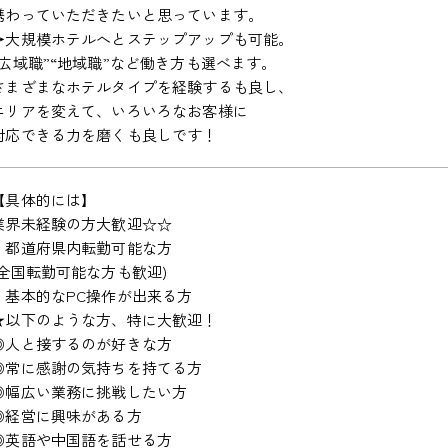
携わっていただきたいと思っています。
→大規模ホテルへとステップアップも可能。
“広域職”“地域職”など働き方も選べます。
さまざまなホテルタイプを経験するも良し、
エリアを変えて、いろいろなお客様に
対応できる力を磨くも良しです！
【具体的には】
業界未経験の方大歓迎☆☆
・都道府県内転勤可能な方
(全国転勤可能な方も歓迎)
・基本的なPC操作が出来る方
★以下のような方、特に大歓迎！
◎人と接するのが好きな方
◎常に感謝の気持ちを持てる方
◎幅広い業務に挑戦したい方
◎経営に興味がある方
◎英語や中国語を話せる方