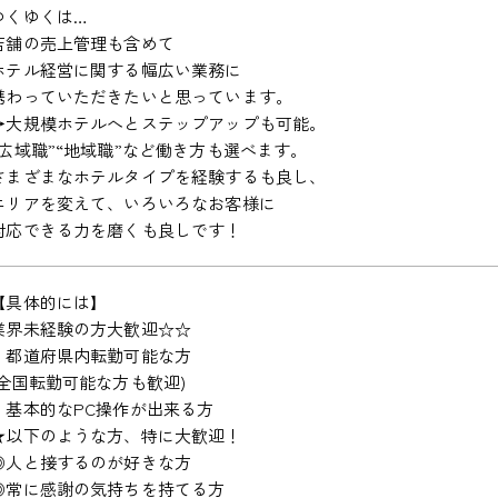
ゆくゆくは…
店舗の売上管理も含めて
ホテル経営に関する幅広い業務に
携わっていただきたいと思っています。
→大規模ホテルへとステップアップも可能。
“広域職”“地域職”など働き方も選べます。
さまざまなホテルタイプを経験するも良し、
エリアを変えて、いろいろなお客様に
対応できる力を磨くも良しです！
【具体的には】
業界未経験の方大歓迎☆☆
・都道府県内転勤可能な方
(全国転勤可能な方も歓迎)
・基本的なPC操作が出来る方
★以下のような方、特に大歓迎！
◎人と接するのが好きな方
◎常に感謝の気持ちを持てる方