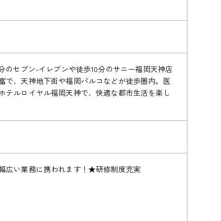
分のセブン-イレブンや徒歩10分のサニー福岡天神店
富で、天神地下街や福岡パルコなどが徒歩圏内。医
ホテルロイヤル福岡天神で、快適な都市生活を楽し
幅広い業務に携われます！★研修制度充実