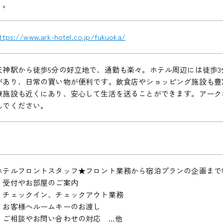
り。
ttps://www.ark-hotel.co.jp/fukuoka/
天神駅から徒歩5分の好立地で、通勤も楽々。ホテル周辺には徒歩3
があり、日常の買い物が便利です。飲食店やショッピング施設も豊
療施設も近くにあり、安心して生活を送ることができます。アーク
んでください。
ホテルフロントスタッフ★フロント業務から宿泊プランの企画まで
・受付やお部屋のご案内
・チェックイン、チェックアウト業務
・お客様へルームキーのお渡し
・ご相談やお問い合わせの対応 …他