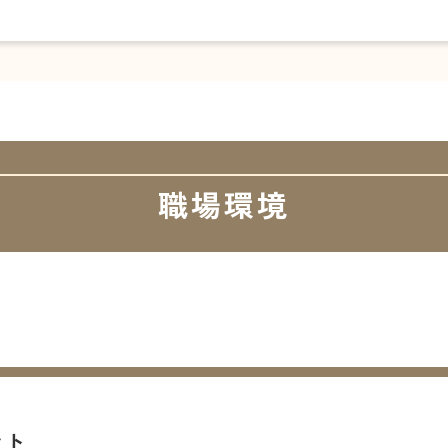
職場環境
ント