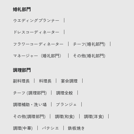
婚礼部門
｜
ウエディングプランナー
｜
ドレスコーディネーター
｜
｜
フラワーコーディネーター
チーフ(婚礼部門)
｜
マネージャー（婚礼部門）
その他(婚礼部門)
調理部門
｜
｜
｜
副料理長
料理長
宴会調理
｜
｜
チーフ (調理部門)
調理全般
｜
｜
調理補助・洗い場
ブランジェ
｜
｜
｜
その他(調理部門)
調理(和食)
調理(洋食)
｜
｜
調理(中華)
パテシエ
鉄板焼き