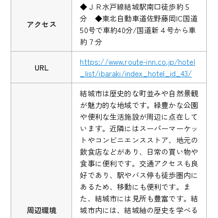
◆ＪＲ水戸線結城駅南口徒歩約５
分 ◆東北自動車道佐野藤岡IC国道
アクセス
50号で車約40分/国道新４号から車
約７分
https://www.route-inn.co.jp/hotel
URL
_list/ibaraki/index_hotel_id_43/
結城市は歴史的な町並みや自然景観
が魅力的な地域です。緑豊かな公園
や便利な生活施設が周辺に点在して
います。近隣にはスーパーマーケッ
トやコンビニエンスストア、地元の
飲食店などがあり、日常の買い物や
食事に便利です。交通アクセスも良
好であり、駅やバス停も徒歩圏内に
あるため、移動にも便利です。ま
た、結城市には見所も豊富です。結
周辺環境
城市内には、結城紬の歴史を学べる