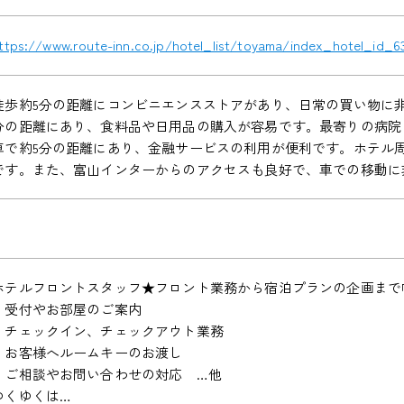
ttps://www.route-inn.co.jp/hotel_list/toyama/index_hotel_id_6
徒歩約5分の距離にコンビニエンスストアがあり、日常の買い物に非
分の距離にあり、食料品や日用品の購入が容易です。最寄りの病院ま
車で約5分の距離にあり、金融サービスの利用が便利です。ホテル
です。また、富山インターからのアクセスも良好で、車での移動に
ホテルフロントスタッフ★フロント業務から宿泊プランの企画まで
・受付やお部屋のご案内
・チェックイン、チェックアウト業務
・お客様へルームキーのお渡し
・ご相談やお問い合わせの対応 …他
ゆくゆくは…