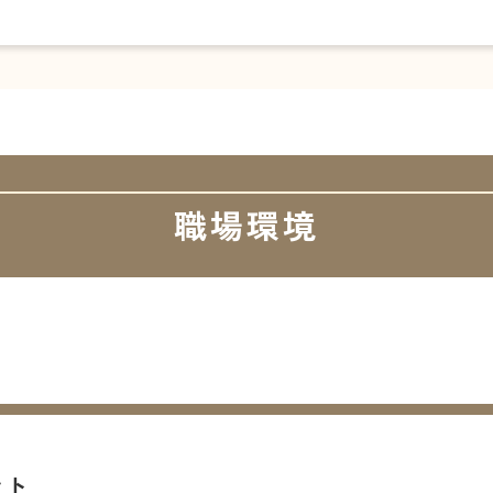
職場環境
ント