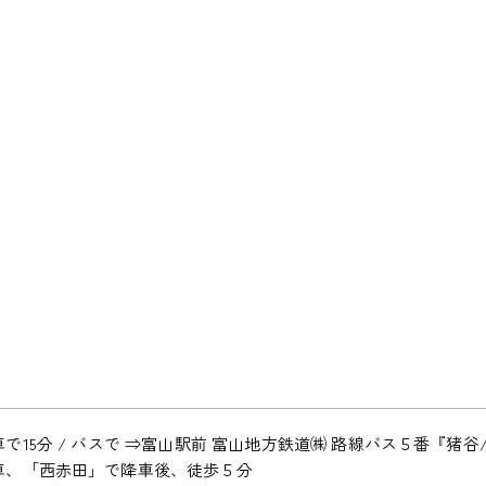
車で15分 / バスで ⇒富山駅前 富山地方鉄道㈱ 路線バス５番『猪
車、「西赤田」で降車後、徒歩５分