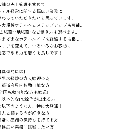
店舗の売上管理も含めて
ホテル経営に関する幅広い業務に
携わっていただきたいと思っています。
→大規模ホテルへとステップアップも可能。
“広域職”“地域職”など働き方も選べます。
さまざまなホテルタイプを経験するも良し、
エリアを変えて、いろいろなお客様に
対応できる力を磨くも良しです！
【具体的には】
業界未経験の方大歓迎☆☆
・都道府県内転勤可能な方
(全国転勤可能な方も歓迎)
・基本的なPC操作が出来る方
★以下のような方、特に大歓迎！
◎人と接するのが好きな方
◎常に感謝の気持ちを持てる方
◎幅広い業務に挑戦したい方